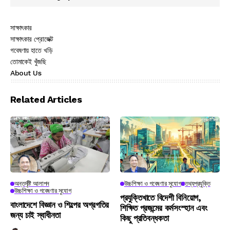
সাক্ষাৎকার
সাক্ষাৎকার প্রোজেক্ট
গবেষণায় হাতে খড়ি
তোমাকেই খুঁজছি
About Us
Related Articles
অন্তর্দৃষ্টি আলাপন
উচ্চশিক্ষা ও গবেষণার সুযোগ
তথ্যপ্রযুক্তি
উচ্চশিক্ষা ও গবেষণার সুযোগ
প্রযুক্তিখাতে বিদেশী বিনিয়োগ,
বাংলাদেশে বিজ্ঞান ও শিল্পের অগ্রগতির
শিক্ষিত প্রজন্মের কর্মসংস্হান এবং
জন্য চাই স্বাধীনতা
কিছু প্রতিবন্ধকতা