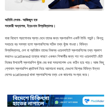
অতিথি লেখক- আজিজুল হক
সহকারী অধ্যাপক, ইয়েংনাম বিশ্ববিদ্যালয়।
যারা বিদেশে পড়াশোনার স্বপ্ন দেখে তাদের জন্য স্কলারশিপ একটি টার্নিং পয়েন্ট। কিন্তু
সবচেয়ে বড় সমস্যা হলো স্কলারশিপের সঠিক তথ্য খুঁজে পাওয়া। বিভিন্ন
বিশ্ববিদ্যালয়, দেশ বা প্রতিষ্ঠান তাদের নিজস্ব ওয়েবসাইটে স্কলারশিপের তথ্য প্রকাশ
করলেও scattered তথ্যের কারণে একজন শিক্ষার্থীর জন্য শত শত ওয়েবসাইট ঘেঁটে
নিজের উপযোগী স্কলারশিপ খুঁজে বের করা সময়সাপেক্ষ এবং কঠিন হয়ে পড়ে। আজ কিছু
গ্লোবাল স্কলারশিপ প্ল্যাটফর্ম নিয়ে আলোচনা করবো, যেগুলো বিশ্বের বিভিন্ন উন্নত
দেশের scattered থাকা স্কলারশিপের তথ্য এক জায়গায় সংগ্রহ করে।