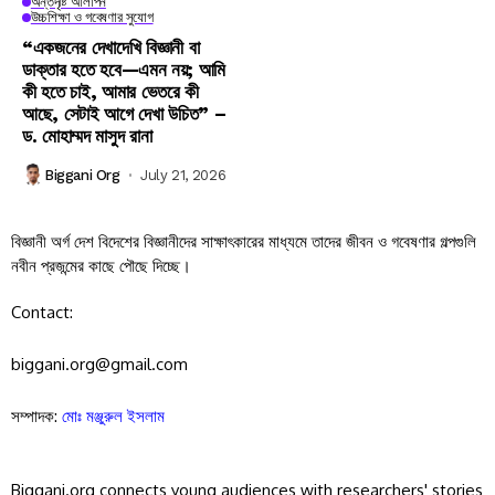
অন্তর্দৃষ্টি আলাপন
উচ্চশিক্ষা ও গবেষণার সুযোগ
“একজনের দেখাদেখি বিজ্ঞানী বা
ডাক্তার হতে হবে—এমন নয়; আমি
কী হতে চাই, আমার ভেতরে কী
আছে, সেটাই আগে দেখা উচিত” –
ড. মোহাম্মদ মাসুদ রানা
Biggani Org
July 21, 2026
বিজ্ঞানী অর্গ দেশ বিদেশের বিজ্ঞানীদের সাক্ষাৎকারের মাধ্যমে তাদের জীবন ও গবেষণার গল্পগুলি
নবীন প্রজন্মের কাছে পৌছে দিচ্ছে।
Contact:
biggani.org@gmail.com
সম্পাদক:
মোঃ মঞ্জুরুল ইসলাম
Biggani.org connects young audiences with researchers' stories