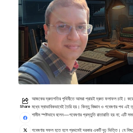
আজকের দ্রুতগতির পৃথিবীতে আমরা প্রায়ই দ্রুত ফলাফল চাই। কয়েক ম
মধ্যে স্বাভাবিকভাবেই তৈরি হয়। কিন্তু বিজ্ঞান ও গবেষণার পথ এই ত্ব
Share
শামীম স্পষ্টভাবে বলেন—গবেষণার প্রস্তুতি রাতারাতি হয় না; এটি সময
গবেষণায় সফল হতে হলে প্রথমেই দরকার একটি দৃঢ় ভিত্তি। যে বিষ