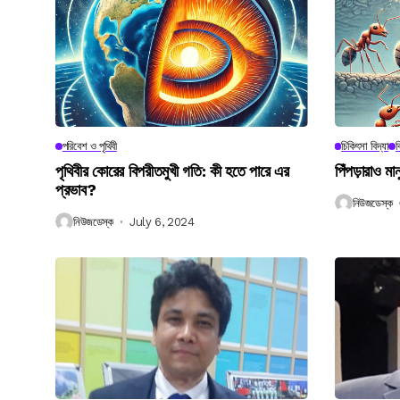
পরিবেশ ও পৃথিবী
চিকিৎসা বিদ্যা
ব
পৃথিবীর কোরের বিপরীতমুখী গতি: কী হতে পারে এর
পিঁপড়ারাও মা
প্রভাব?
নিউজডেস্ক
নিউজডেস্ক
July 6, 2024