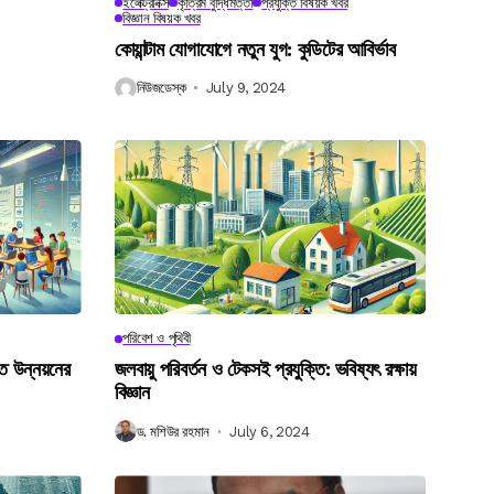
ইলেক্ট্রনিক্স
কৃত্রিম বুদ্ধিমত্তা
প্রযুক্তি বিষয়ক খবর
বিজ্ঞান বিষয়ক খবর
কোয়ান্টাম যোগাযোগে নতুন যুগ: কুডিটের আবির্ভাব
নিউজডেস্ক
July 9, 2024
পরিবেশ ও পৃথিবী
গত উন্নয়নের
জলবায়ু পরিবর্তন ও টেকসই প্রযুক্তি: ভবিষ্যৎ রক্ষায়
বিজ্ঞান
ড. মশিউর রহমান
July 6, 2024