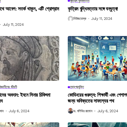
া
কৃত্রিম বুদ্ধিমত্তা
 আবেগ: সতর্ক থাকুন, এটি প্রোগ্রাম
কৃত্রিম বুদ্ধিমত্তার সঙ্গে বন্ধুত্ব!
নিউজডেস্ক
July 11, 2024
July 11, 2024
িজ্ঞানীদের জীবনী
তথ্যপ্রযুক্তি
ানীদের অবদান: ইবনে সিনার চিকিৎসা
কোডিংয়ের গুরুত্ব: শিক্ষার্থী এবং পেশা
লব
জন্য ভবিষ্যতের সাফল্যের পথ
মান
July 6, 2024
ড. মশিউর রহমান
July 6, 2024