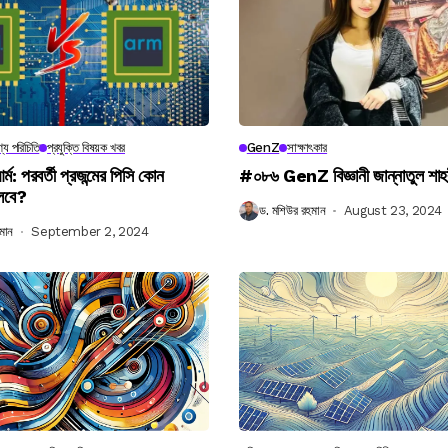
্য পরিচিতি
প্রযুক্তি বিষয়ক খবর
GenZ
সাক্ষাৎকার
র্ম: পরবর্তী প্রজন্মের পিসি কোন
#০৮৬ GenZ বিজ্ঞানী জান্নাতুল শাহ
লবে?
ড. মশিউর রহমান
August 23, 2024
মান
September 2, 2024