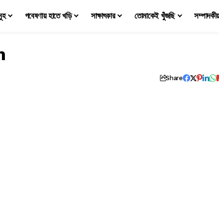
মূহ
গবেষণায় হাতে খড়ি
সাক্ষাৎকার
তোমাকেই খুঁজছি
সম্পাদকী
m
Share