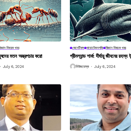
িজ্ঞান বিষয়ক খবর
জেনেটিকস
বায়োটেকনলজি
বিজ্ঞান বিষয়ক খবর
নুষদের মতন অস্ত্রপচার করে!
গ্রীনল্যান্ড শার্ক: দীর্ঘায়ু জীবনের রহস্য 
July 6, 2024
নিউজডেস্ক
July 6, 2024