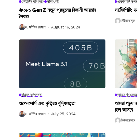
কোয়ান্টাম কম্পিউটিং
সাক্ষাৎকার
ওয়েবসাইট সংক্র
#০৮১ GenZ নতুন প্রজন্মের বিজ্ঞানী আরমান
সার্চজিপিটি: ভ
সৈকত
নিউজডেস্ক
ড. মশিউর রহমান
August 16, 2024
কৃত্রিম বুদ্ধিমত্তা
কৃত্রিম বুদ্ধিমত্ত
ওপেনসোর্স এবং কৃত্রিম বুদ্ধিমত্তা
আমরা পছন্দ 
চলে আসবে
ড. মশিউর রহমান
July 25, 2024
নিউজডেস্ক