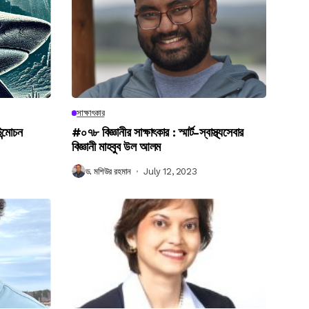
সাক্ষাৎকার
উন্মোচন
#০৭৮ বিজ্ঞানীর সাক্ষাৎকার : স্মার্ট-স্বাস্থ্যসেবার
বিজ্ঞানী মাহবুব উল আলম
ড. মশিউর রহমান
July 12, 2023