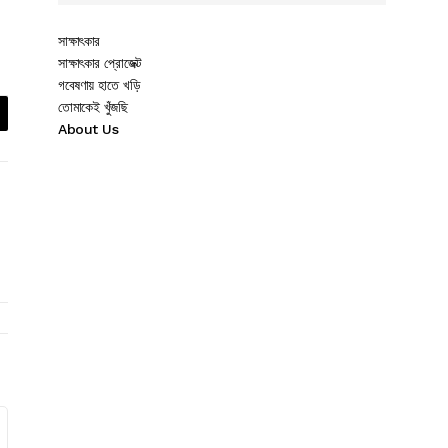
সাক্ষাৎকার
সাক্ষাৎকার প্রোজেক্ট
গবেষণায় হাতে খড়ি
তোমাকেই খুঁজছি
About Us