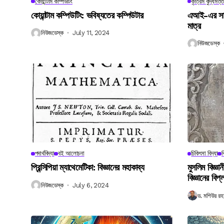
কোয়ান্টাম কম্পিউটিং
কৃত্রিম বুদ্ধিমত্ত
কোয়ান্টাম কম্পিউটিং: ভবিষ্যতের কম্পিউটার
এআই-এর সাথে
মাত্র
নিউজডেস্ক
July 11, 2024
নিউজডেস্ক
পদার্থবিদ্যা
বই আলোচনা
চিকিৎসা বিদ্যা
ব
প্রিন্সিপিয়া ম্যাথেমেটিকা: বিজ্ঞানের মহাকাব্য
মুসলিম বিজ্ঞ
বিজ্ঞানের বিপ্
নিউজডেস্ক
July 6, 2024
ড. মশিউর রহ