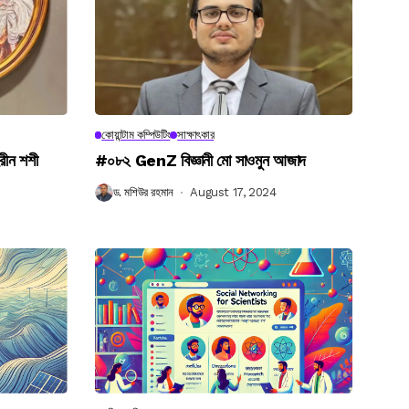
কোয়ান্টাম কম্পিউটিং
সাক্ষাৎকার
রীন শশী
#০৮২ GenZ বিজ্ঞানী মো সাওমুন আজাদ
ড. মশিউর রহমান
August 17, 2024