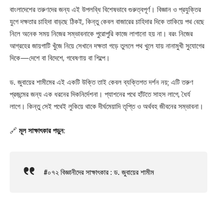
বাংলাদেশের তরুণদের জন্য এই উপলব্ধি বিশেষভাবে গুরুত্বপূর্ণ। বিজ্ঞান ও প্রযুক্তির
যুগে দক্ষতার চাহিদা বাড়ছে ঠিকই, কিন্তু কেবল বাজারের চাহিদার দিকে তাকিয়ে পথ বেছে
নিলে অনেক সময় নিজের সম্ভাবনাকে পুরোপুরি কাজে লাগানো হয় না। বরং নিজের
আগ্রহের জায়গাটি খুঁজে নিয়ে সেখানে দক্ষতা গড়ে তুললে পথ খুলে যায় নানামুখী সুযোগের
দিকে—দেশে বা বিদেশে, গবেষণায় বা শিল্পে।
ড. জুবায়ের শামীমের এই একটি উক্তি তাই কেবল ব্যক্তিগত দর্শন নয়; এটি তরুণ
প্রজন্মের জন্য এক ধরনের দিকনির্দেশনা। প্যাশনের পথে হাঁটতে সাহস লাগে, ধৈর্য
লাগে। কিন্তু সেই পথেই লুকিয়ে থাকে দীর্ঘমেয়াদি তৃপ্তি ও অর্থবহ জীবনের সম্ভাবনা।
🔗
মূল সাক্ষাৎকার পড়ুন:
#০৭২ বিজ্ঞানীদের সাক্ষাৎকার : ড. জুবায়ের শামীম