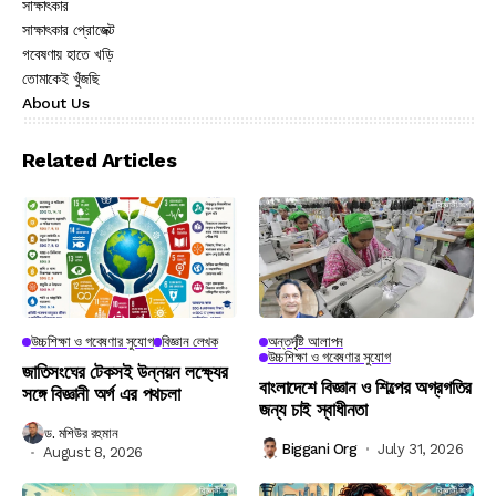
সাক্ষাৎকার
সাক্ষাৎকার প্রোজেক্ট
গবেষণায় হাতে খড়ি
তোমাকেই খুঁজছি
About Us
Related Articles
উচ্চশিক্ষা ও গবেষণার সুযোগ
বিজ্ঞান লেখক
অন্তর্দৃষ্টি আলাপন
উচ্চশিক্ষা ও গবেষণার সুযোগ
জাতিসংঘের টেকসই উন্নয়ন লক্ষ্যের
বাংলাদেশে বিজ্ঞান ও শিল্পের অগ্রগতির
সঙ্গে বিজ্ঞানী অর্গ এর পথচলা
জন্য চাই স্বাধীনতা
ড. মশিউর রহমান
Biggani Org
July 31, 2026
August 8, 2026