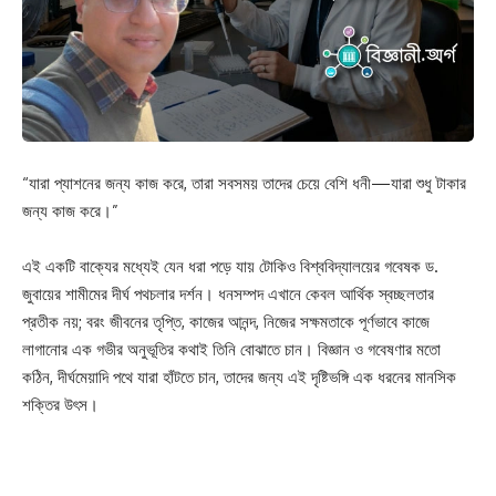
“যারা প্যাশনের জন্য কাজ করে, তারা সবসময় তাদের চেয়ে বেশি ধনী—যারা শুধু টাকার
জন্য কাজ করে।”
এই একটি বাক্যের মধ্যেই যেন ধরা পড়ে যায় টোকিও বিশ্ববিদ্যালয়ের গবেষক ড.
জুবায়ের শামীমের দীর্ঘ পথচলার দর্শন। ধনসম্পদ এখানে কেবল আর্থিক স্বচ্ছলতার
প্রতীক নয়; বরং জীবনের তৃপ্তি, কাজের আনন্দ, নিজের সক্ষমতাকে পূর্ণভাবে কাজে
লাগানোর এক গভীর অনুভূতির কথাই তিনি বোঝাতে চান। বিজ্ঞান ও গবেষণার মতো
কঠিন, দীর্ঘমেয়াদি পথে যারা হাঁটতে চান, তাদের জন্য এই দৃষ্টিভঙ্গি এক ধরনের মানসিক
শক্তির উৎস।