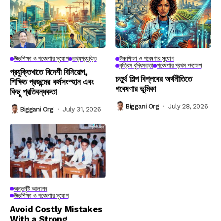
উচ্চশিক্ষা ও গবেষণার সুযোগ
তথ্যপ্রযুক্তি
উচ্চশিক্ষা ও গবেষণার সুযোগ
কৃত্রিম বুদ্ধিমত্তা
গবেষণার প্রথম পদক্ষেপ
প্রযুক্তিখাতে বিদেশী বিনিয়োগ,
চতুর্থ শিল্প বিপ্লবের অর্থনীতিতে
শিক্ষিত প্রজন্মের কর্মসংস্হান এবং
গবেষণার ভূমিকা
কিছু প্রতিবন্ধকতা
Biggani Org
July 28, 2026
Biggani Org
July 31, 2026
অন্তর্দৃষ্টি আলাপন
উচ্চশিক্ষা ও গবেষণার সুযোগ
Avoid Costly Mistakes
With a Strong