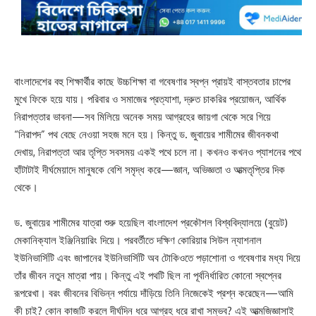
বাংলাদেশের বহু শিক্ষার্থীর কাছে উচ্চশিক্ষা বা গবেষণার স্বপ্ন প্রায়ই বাস্তবতার চাপের
মুখে ফিকে হয়ে যায়। পরিবার ও সমাজের প্রত্যাশা, দ্রুত চাকরির প্রয়োজন, আর্থিক
নিরাপত্তার ভাবনা—সব মিলিয়ে অনেক সময় আগ্রহের জায়গা থেকে সরে গিয়ে
“নিরাপদ” পথ বেছে নেওয়া সহজ মনে হয়। কিন্তু ড. জুবায়ের শামীমের জীবনকথা
দেখায়, নিরাপত্তা আর তৃপ্তি সবসময় একই পথে চলে না। কখনও কখনও প্যাশনের পথে
হাঁটাটাই দীর্ঘমেয়াদে মানুষকে বেশি সমৃদ্ধ করে—জ্ঞান, অভিজ্ঞতা ও আত্মতৃপ্তির দিক
থেকে।
ড. জুবায়ের শামীমের যাত্রা শুরু হয়েছিল বাংলাদেশ প্রকৌশল বিশ্ববিদ্যালয়ে (বুয়েট)
মেকানিক্যাল ইঞ্জিনিয়ারিং দিয়ে। পরবর্তীতে দক্ষিণ কোরিয়ার সিউল ন্যাশনাল
ইউনিভার্সিটি এবং জাপানের ইউনিভার্সিটি অব টোকিওতে পড়াশোনা ও গবেষণার মধ্য দিয়ে
তাঁর জীবন নতুন মাত্রা পায়। কিন্তু এই পথটি ছিল না পূর্বনির্ধারিত কোনো স্বপ্নের
রূপরেখা। বরং জীবনের বিভিন্ন পর্যায়ে দাঁড়িয়ে তিনি নিজেকেই প্রশ্ন করেছেন—আমি
কী চাই? কোন কাজটি করলে দীর্ঘদিন ধরে আগ্রহ ধরে রাখা সম্ভব? এই আত্মজিজ্ঞাসাই