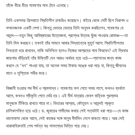
তাঁকে ধীরে ধীরে গবেষণার পথে টেনে এনেছে।
তিনি একসময় শিল্পখাতে স্থিতিশীল চাকরিও করেছেন। বাইরে থেকে সেটি ছিল নিরাপদ ও
সম্মানজনক একটি পেশা। কিন্তু ভেতরে ভেতরে তিনি অনুভব করছিলেন, গবেষণার যে
আনন্দ—নতুন কিছু আবিষ্কারের উত্তেজনা, প্রশ্নের উত্তর খুঁজে পাওয়ার রোমাঞ্চ—তা
তিনি মিস করছেন। তখনই তাঁর সামনে আবার সিদ্ধান্তের মুহূর্ত আসে: স্থিতিশীলতার
নিশ্চয়তা ধরে রাখবেন, নাকি অনিশ্চিত হলেও নিজের আগ্রহের পথে ফিরবেন? এই দ্বিধার
জায়গায় দাঁড়িয়েই তাঁর উক্তিটি যেন আরও অর্থবহ হয়ে ওঠে—প্যাশনের জন্য কাজ
করলে যে “ধন” পাওয়া যায়, তা অনেক সময় টাকার অঙ্কে ধরা পড়ে না, কিন্তু জীবনের
মানে ও তৃপ্তিকে গভীর করে।
বিজ্ঞানী হওয়ার পথ দীর্ঘ ও শ্রমসাধ্য। গবেষণায় ফল পেতে সময় লাগে, কখনও ব্যর্থতা
আসে, কখনও স্বীকৃতি পেতে দেরি হয়। এই দীর্ঘ যাত্রায় কেবল বাহ্যিক পুরস্কার
মানুষকে টিকিয়ে রাখতে পারে না। ভিতরের আগ্রহ, কৌতূহল ও আনন্দই প্রকৃত
চালিকাশক্তি হয়ে ওঠে। ড. জুবায়ের শামীমের কথায় সেই সত্যটাই ধরা পড়ে—যে কাজ
ভালোবাসা থেকে আসে, সেই কাজের সঙ্গে মানুষ দীর্ঘদিন লেগে থাকতে পারে। আর সেই
ধারাবাহিকতাই শেষ পর্যন্ত বড় সাফল্যের ভিত্তি গড়ে দেয়।