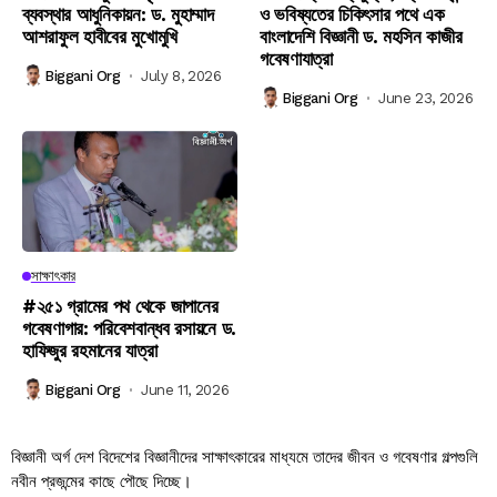
ব্যবস্থার আধুনিকায়ন: ড. মুহাম্মাদ
ও ভবিষ্যতের চিকিৎসার পথে এক
আশরাফুল হাবীবের মুখোমুখি
বাংলাদেশি বিজ্ঞানী ড. মহসিন কাজীর
গবেষণাযাত্রা
Biggani Org
July 8, 2026
Biggani Org
June 23, 2026
সাক্ষাৎকার
#২৫১ গ্রামের পথ থেকে জাপানের
গবেষণাগার: পরিবেশবান্ধব রসায়নে ড.
হাফিজুর রহমানের যাত্রা
Biggani Org
June 11, 2026
বিজ্ঞানী অর্গ দেশ বিদেশের বিজ্ঞানীদের সাক্ষাৎকারের মাধ্যমে তাদের জীবন ও গবেষণার গল্পগুলি
নবীন প্রজন্মের কাছে পৌছে দিচ্ছে।