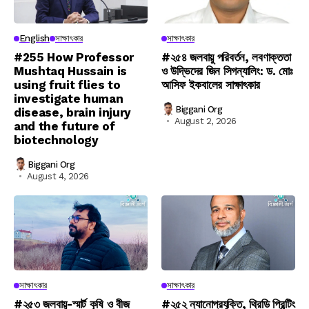
English
সাক্ষাৎকার
সাক্ষাৎকার
#255 How Professor
#২৫৪ জলবায়ু পরিবর্তন, লবণাক্ততা
Mushtaq Hussain is
ও উদ্ভিদের জিন সিগন্যালিং: ড. মোঃ
using fruit flies to
আসিফ ইকবালের সাক্ষাৎকার
investigate human
Biggani Org
disease, brain injury
August 2, 2026
and the future of
biotechnology
Biggani Org
August 4, 2026
সাক্ষাৎকার
সাক্ষাৎকার
#২৫৩ জলবায়ু-স্মার্ট কৃষি ও বীজ
#২৫২ ন্যানোপ্রযুক্তি, থ্রিডি প্রিন্টিং