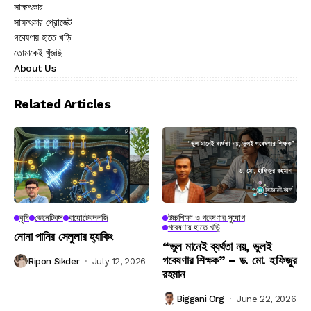
সাক্ষাৎকার
সাক্ষাৎকার প্রোজেক্ট
গবেষণায় হাতে খড়ি
তোমাকেই খুঁজছি
About Us
Related Articles
কৃষি
জেনেটিকস
বায়োটেকনলজি
উচ্চশিক্ষা ও গবেষণার সুযোগ
গবেষণায় হাতে খড়ি
নোনা পানির সেলুলার হ্যাকিং
“ভুল মানেই ব্যর্থতা নয়, ভুলই
গবেষণার শিক্ষক” – ড. মো. হাফিজুর
Ripon Sikder
July 12, 2026
রহমান
Biggani Org
June 22, 2026