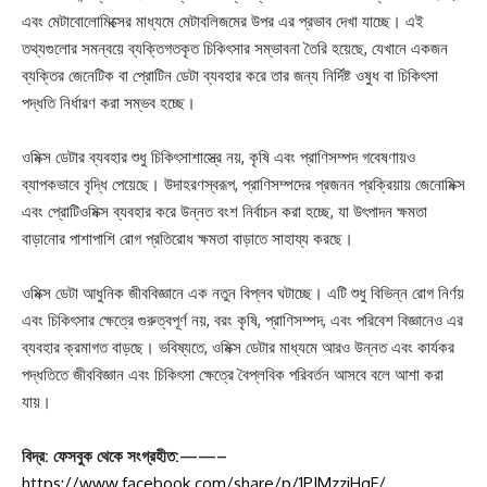
এবং মেটাবোলোমিক্সের মাধ্যমে মেটাবলিজমের উপর এর প্রভাব দেখা যাচ্ছে। এই
তথ্যগুলোর সমন্বয়ে ব্যক্তিগতকৃত চিকিৎসার সম্ভাবনা তৈরি হয়েছে, যেখানে একজন
ব্যক্তির জেনেটিক বা প্রোটিন ডেটা ব্যবহার করে তার জন্য নির্দিষ্ট ওষুধ বা চিকিৎসা
পদ্ধতি নির্ধারণ করা সম্ভব হচ্ছে।
ওমিক্স ডেটার ব্যবহার শুধু চিকিৎসাশাস্ত্রে নয়, কৃষি এবং প্রাণিসম্পদ গবেষণায়ও
ব্যাপকভাবে বৃদ্ধি পেয়েছে। উদাহরণস্বরূপ, প্রাণিসম্পদের প্রজনন প্রক্রিয়ায় জেনোমিক্স
এবং প্রোটিওমিক্স ব্যবহার করে উন্নত বংশ নির্বাচন করা হচ্ছে, যা উৎপাদন ক্ষমতা
বাড়ানোর পাশাপাশি রোগ প্রতিরোধ ক্ষমতা বাড়াতে সাহায্য করছে।
ওমিক্স ডেটা আধুনিক জীববিজ্ঞানে এক নতুন বিপ্লব ঘটাচ্ছে। এটি শুধু বিভিন্ন রোগ নির্ণয়
এবং চিকিৎসার ক্ষেত্রে গুরুত্বপূর্ণ নয়, বরং কৃষি, প্রাণিসম্পদ, এবং পরিবেশ বিজ্ঞানেও এর
ব্যবহার ক্রমাগত বাড়ছে। ভবিষ্যতে, ওমিক্স ডেটার মাধ্যমে আরও উন্নত এবং কার্যকর
পদ্ধতিতে জীববিজ্ঞান এবং চিকিৎসা ক্ষেত্রে বৈপ্লবিক পরিবর্তন আসবে বলে আশা করা
যায়।
বিদ্র: ফেসবুক থেকে সংগ্রহীত:——–
https://www.facebook.com/share/p/1PJMzziHgF/