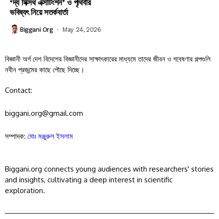
‘দ্য সিক্সথ এক্সটিংশন’ ও পৃথিবীর
ভবিষ্যৎ নিয়ে সতর্কবার্তা
Biggani Org
May 24, 2026
বিজ্ঞানী অর্গ দেশ বিদেশের বিজ্ঞানীদের সাক্ষাৎকারের মাধ্যমে তাদের জীবন ও গবেষণার গল্পগুলি
নবীন প্রজন্মের কাছে পৌছে দিচ্ছে।
Contact:
biggani.org@gmail.com
সম্পাদক:
মোঃ মঞ্জুরুল ইসলাম
Biggani.org connects young audiences with researchers' stories
and insights, cultivating a deep interest in scientific
exploration.