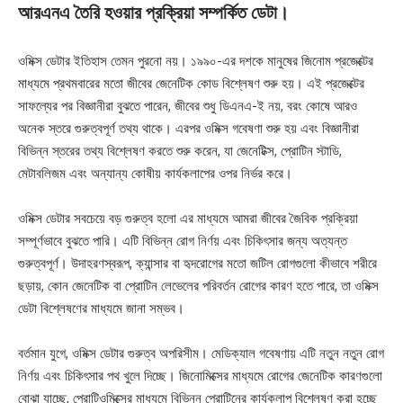
আরএনএ তৈরি হওয়ার প্রক্রিয়া সম্পর্কিত ডেটা।
ওমিক্স ডেটার ইতিহাস তেমন পুরনো নয়। ১৯৯০-এর দশকে মানুষের জিনোম প্রজেক্টের
মাধ্যমে প্রথমবারের মতো জীবের জেনেটিক কোড বিশ্লেষণ শুরু হয়। এই প্রজেক্টের
সাফল্যের পর বিজ্ঞানীরা বুঝতে পারেন, জীবের শুধু ডিএনএ-ই নয়, বরং কোষে আরও
অনেক স্তরে গুরুত্বপূর্ণ তথ্য থাকে। এরপর ওমিক্স গবেষণা শুরু হয় এবং বিজ্ঞানীরা
বিভিন্ন স্তরের তথ্য বিশ্লেষণ করতে শুরু করেন, যা জেনেটিক্স, প্রোটিন স্টাডি,
মেটাবলিজম এবং অন্যান্য কোষীয় কার্যকলাপের ওপর নির্ভর করে।
ওমিক্স ডেটার সবচেয়ে বড় গুরুত্ব হলো এর মাধ্যমে আমরা জীবের জৈবিক প্রক্রিয়া
সম্পূর্ণভাবে বুঝতে পারি। এটি বিভিন্ন রোগ নির্ণয় এবং চিকিৎসার জন্য অত্যন্ত
গুরুত্বপূর্ণ। উদাহরণস্বরূপ, ক্যান্সার বা হৃদরোগের মতো জটিল রোগগুলো কীভাবে শরীরে
ছড়ায়, কোন জেনেটিক বা প্রোটিন লেভেলের পরিবর্তন রোগের কারণ হতে পারে, তা ওমিক্স
ডেটা বিশ্লেষণের মাধ্যমে জানা সম্ভব।
বর্তমান যুগে, ওমিক্স ডেটার গুরুত্ব অপরিসীম। মেডিক্যাল গবেষণায় এটি নতুন নতুন রোগ
নির্ণয় এবং চিকিৎসার পথ খুলে দিচ্ছে। জিনোমিক্সের মাধ্যমে রোগের জেনেটিক কারণগুলো
বোঝা যাচ্ছে, প্রোটিওমিক্সের মাধ্যমে বিভিন্ন প্রোটিনের কার্যকলাপ বিশ্লেষণ করা হচ্ছে