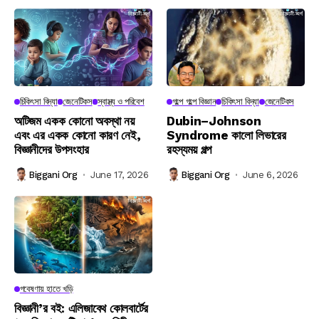
চিকিৎসা বিদ্যা
জেনেটিকস
স্বাস্থ্য ও পরিবেশ
গল্পে গল্পে বিজ্ঞান
চিকিৎসা বিদ্যা
জেনেটিকস
অটিজম একক কোনো অবস্থা নয়
Dubin–Johnson
এবং এর একক কোনো কারণ নেই,
Syndrome কালো লিভারের
বিজ্ঞানীদের উপসংহার
রহস্যময় গল্প
Biggani Org
June 17, 2026
Biggani Org
June 6, 2026
গবেষণায় হাতে খড়ি
বিজ্ঞানী’র বই: এলিজাবেথ কোলবার্টের