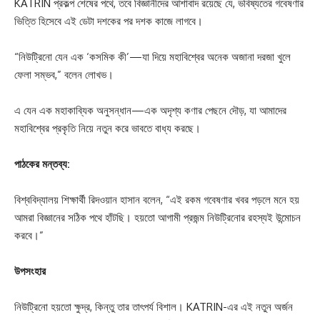
KATRIN প্রকল্প শেষের পথে, তবে বিজ্ঞানীদের আশাবাদ রয়েছে যে, ভবিষ্যতের গবেষণার
ভিত্তি হিসেবে এই ডেটা দশকের পর দশক কাজে লাগবে।
“নিউট্রিনো যেন এক ‘কসমিক কী’—যা দিয়ে মহাবিশ্বের অনেক অজানা দরজা খুলে
ফেলা সম্ভব,” বলেন লোখভ।
এ যেন এক মহাকাব্যিক অনুসন্ধান—এক অদৃশ্য কণার পেছনে দৌড়, যা আমাদের
মহাবিশ্বের প্রকৃতি নিয়ে নতুন করে ভাবতে বাধ্য করছে।
পাঠকের মন্তব্য:
বিশ্ববিদ্যালয় শিক্ষার্থী রিদওয়ান হাসান বলেন, “এই রকম গবেষণার খবর পড়লে মনে হয়
আমরা বিজ্ঞানের সঠিক পথে হাঁটছি। হয়তো আগামী প্রজন্ম নিউট্রিনোর রহস্যই উন্মোচন
করবে।”
উপসংহার
নিউট্রিনো হয়তো ক্ষুদ্র, কিন্তু তার তাৎপর্য বিশাল। KATRIN-এর এই নতুন অর্জন