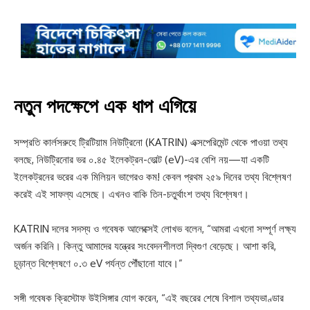
নতুন পদক্ষেপে এক ধাপ এগিয়ে
সম্প্রতি কার্লসরুহে ট্রিটিয়াম নিউট্রিনো (KATRIN) এক্সপেরিমেন্ট থেকে পাওয়া তথ্য
বলছে, নিউট্রিনোর ভর ০.৪৫ ইলেকট্রন-ভোল্ট (eV)-এর বেশি নয়—যা একটি
ইলেকট্রনের ভরের এক মিলিয়ন ভাগেরও কম! কেবল প্রথম ২৫৯ দিনের তথ্য বিশ্লেষণ
করেই এই সাফল্য এসেছে। এখনও বাকি তিন-চতুর্থাংশ তথ্য বিশ্লেষণ।
KATRIN দলের সদস্য ও গবেষক আলেক্সেই লোখভ বলেন, “আমরা এখনো সম্পূর্ণ লক্ষ্য
অর্জন করিনি। কিন্তু আমাদের যন্ত্রের সংবেদনশীলতা দ্বিগুণ বেড়েছে। আশা করি,
চূড়ান্ত বিশ্লেষণে ০.৩ eV পর্যন্ত পৌঁছানো যাবে।”
সঙ্গী গবেষক ক্রিস্টোফ উইসিঙ্গার যোগ করেন, “এই বছরের শেষে বিশাল তথ্যভাণ্ডার