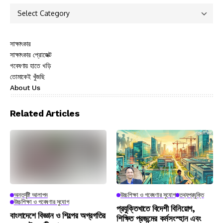
সাক্ষাৎকার
সাক্ষাৎকার প্রোজেক্ট
গবেষণায় হাতে খড়ি
তোমাকেই খুঁজছি
About Us
Related Articles
অন্তর্দৃষ্টি আলাপন
উচ্চশিক্ষা ও গবেষণার সুযোগ
তথ্যপ্রযুক্তি
উচ্চশিক্ষা ও গবেষণার সুযোগ
প্রযুক্তিখাতে বিদেশী বিনিয়োগ,
বাংলাদেশে বিজ্ঞান ও শিল্পের অগ্রগতির
শিক্ষিত প্রজন্মের কর্মসংস্হান এবং