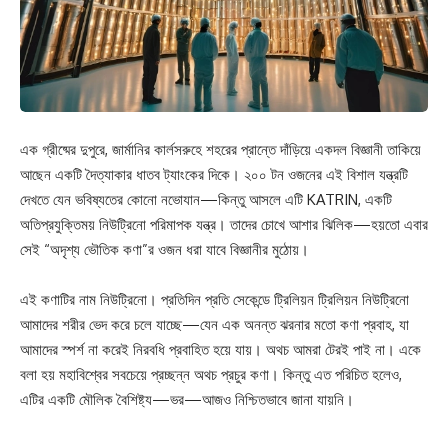
এক গ্রীষ্মের দুপুরে, জার্মানির কার্লসরুহে শহরের প্রান্তে দাঁড়িয়ে একদল বিজ্ঞানী তাকিয়ে
আছেন একটি দৈত্যাকার ধাতব ট্যাংকের দিকে। ২০০ টন ওজনের এই বিশাল যন্ত্রটি
দেখতে যেন ভবিষ্যতের কোনো নভোযান—কিন্তু আসলে এটি KATRIN, একটি
অতিপ্রযুক্তিময় নিউট্রিনো পরিমাপক যন্ত্র। তাদের চোখে আশার ঝিলিক—হয়তো এবার
সেই “অদৃশ্য ভৌতিক কণা”র ওজন ধরা যাবে বিজ্ঞানীর মুঠোয়।
এই কণাটির নাম নিউট্রিনো। প্রতিদিন প্রতি সেকেন্ডে ট্রিলিয়ন ট্রিলিয়ন নিউট্রিনো
আমাদের শরীর ভেদ করে চলে যাচ্ছে—যেন এক অনন্ত ঝরনার মতো কণা প্রবাহ, যা
আমাদের স্পর্শ না করেই নিরবধি প্রবাহিত হয়ে যায়। অথচ আমরা টেরই পাই না। একে
বলা হয় মহাবিশ্বের সবচেয়ে প্রচ্ছন্ন অথচ প্রচুর কণা। কিন্তু এত পরিচিত হলেও,
এটির একটি মৌলিক বৈশিষ্ট্য—ভর—আজও নিশ্চিতভাবে জানা যায়নি।