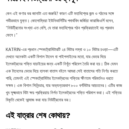
কেন এই কণার ভর জানাটা এত জরুরি? কারণ এটি মহাবিশ্বের জন্ম ও গঠনের সঙ্গে
গভীরভাবে যুক্ত। কোলোম্বিয়া ইউনিভার্সিটির পদার্থবিদ জর্জিয়া কারাজিওর্গি বলেন,
“নিউট্রিনোর সংখ্যা এত বেশি, যে তারা মহাবিশ্বের গঠন প্রক্রিয়াতেই বড় প্রভাব
ফেলে।”
KATRIN-এর প্রধান স্পেকট্রোমিটারটি ২৪ মিটার লম্বা ও ১০ মিটার চওড়া—এটি
দেখতে অনেকটা একটি বিশাল টানেল বা পাইপলাইনের মতো, যার ভেতর দিয়ে
ইলেকট্রনের শক্তি যাচাইয়ের জন্য একটি নিখুঁত পরিবেশ তৈরি করা হয়। ঠিক যেমন
এক টানেলের ভেতর দিয়ে হালকা বাতাস বইলে আমরা সেই বাতাসের গতি নির্ণয় করতে
পারি, তেমনই এই স্পেকট্রোমিটার ইলেকট্রনের শক্তির ক্ষীণতম পরিবর্তনও ধরতে
সক্ষম। এক বিশাল সিলিন্ডার, যার অভ্যন্তরভাগ ৮০০ বর্গমিটার আয়তনের। এটির কাজ
খুব সূক্ষ্মভাবে বিটা ক্ষয় প্রক্রিয়ায় নির্গত ইলেকট্রনের শক্তি পরিমাপ করা। এই শক্তির
বিকৃতি থেকেই আন্দাজ করা যায় নিউট্রিনোর ভর।
এই যাত্রার শেষ কোথায়?