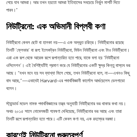
পেয়ে যাব আমরা। আর তখন হয়তো আমরা ইতিহাসের সবচেয়ে নির্ভুল মাপটি দিতে
পারব।”
নিউট্রিনো: এক অভিমানী বিপ্লবী কণা
নিউট্রিনো কেবল ছোট বা হালকা নয়—এ এক অদ্ভুত চরিত্র। নিউট্রিনোর রয়েছে
তিনটি ‘ফ্লেভার’ বা রূপ: ইলেকট্রন নিউট্রিনো, মিউন নিউট্রিনো এবং টাও নিউট্রিনো।
এরা এক রূপ থেকে আরেক রূপে রূপান্তরিত হতে পারে, যাকে বলা হয় ‘নিউট্রিনো
ওসিলেশন’। এই বৈশিষ্ট্যটিই প্রমাণ করে যে নিউট্রিনোর একটি ক্ষুদ্র কিন্তু বাস্তব ভর
আছে। “যখন মনে হয় সব ব্যাখ্যা মিলে গেছে, তখন নিউট্রিনো বলে, না—এখনও কিছু
বাদ আছে,”—এভাবেই Harvard-এর পদার্থবিজ্ঞানী কার্লোস আর্গুয়েলেস ডেলগাডো
বলেন।
স্ট্যান্ডার্ড মডেল নামক পদার্থবিজ্ঞানের তত্ত্ব অনুযায়ী নিউট্রিনোর ভর থাকার কথা নয়।
অথচ ২০১৫ সালে নোবেলজয়ী গবেষণা দেখিয়েছে, নিউট্রিনোর ভর আছে এবং তারা
তিনটি রূপে রূপান্তরিত হতে পারে। এটি কেবল কণা নয়, এক রহস্যের দরজা।
কারণেই নিউট্রিনো গুরুত্বপূর্ণ