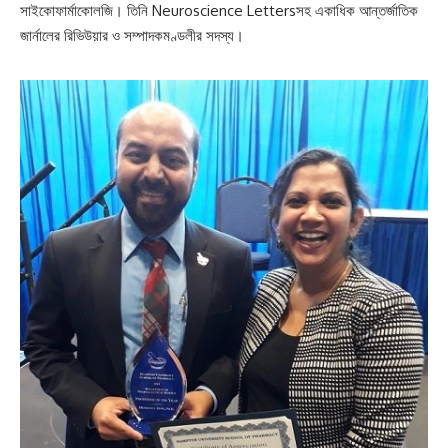
সাইকোফার্মাকোলজি। তিনি Neuroscience Lettersসহ একাধিক আন্তর্জাতিক
জার্নালের রিভিউয়ার ও সম্পাদকমণ্ডলীর সদস্য।