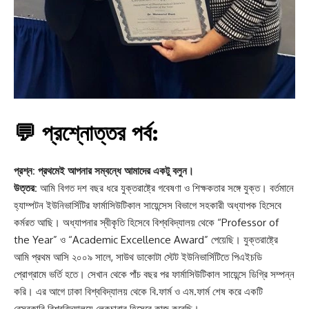
💬 প্রশ্নোত্তর পর্ব:
প্রশ্ন: প্রথমেই আপনার সম্বন্ধে আমাদের একটু বলুন।
উত্তর:
আমি বিগত দশ বছর ধরে যুক্তরাষ্ট্রে গবেষণা ও শিক্ষকতার সঙ্গে যুক্ত। বর্তমানে
হ্যাম্পটন ইউনিভার্সিটির ফার্মাসিউটিকাল সায়েন্সেস বিভাগে সহকারী অধ্যাপক হিসেবে
কর্মরত আছি। অধ্যাপনার স্বীকৃতি হিসেবে বিশ্ববিদ্যালয় থেকে “Professor of
the Year” ও “Academic Excellence Award” পেয়েছি। যুক্তরাষ্ট্রে
আমি প্রথম আসি ২০০৯ সালে, সাউথ ডাকোটা স্টেট ইউনিভার্সিটিতে পিএইচডি
প্রোগ্রামে ভর্তি হতে। সেখান থেকে পাঁচ বছর পর ফার্মাসিউটিকাল সায়েন্সে ডিগ্রি সম্পন্ন
করি। এর আগে ঢাকা বিশ্ববিদ্যালয় থেকে বি.ফার্ম ও এম.ফার্ম শেষ করে একটি
বেসরকারি বিশ্ববিদ্যালয়ে লেকচারার হিসেবে কাজ করেছি।