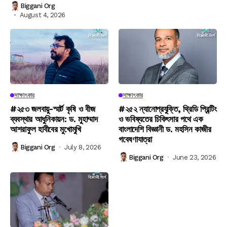
Biggani Org
August 4, 2026
সাক্ষাৎকার
সাক্ষাৎকার
#২৫৩ জলবায়ু-স্মার্ট কৃষি ও বীজ
#২৫২ ন্যানোপ্রযুক্তি, থ্রিডি প্রিন্টিং
ব্যবস্থার আধুনিকায়ন: ড. মুহাম্মাদ
ও ভবিষ্যতের চিকিৎসার পথে এক
আশরাফুল হাবীবের মুখোমুখি
বাংলাদেশি বিজ্ঞানী ড. মহসিন কাজীর
গবেষণাযাত্রা
Biggani Org
July 8, 2026
Biggani Org
June 23, 2026