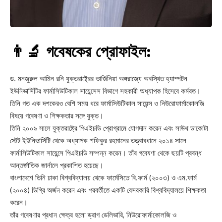
👨‍🔬 গবেষকের প্রোফাইল:
ড. মনজুরুল আমিন রনি যুক্তরাষ্ট্রের ভার্জিনিয়া অঙ্গরাজ্যে অবস্থিত হ্যাম্পটন
ইউনিভার্সিটির ফার্মাসিউটিকাল সায়েন্সেস বিভাগে সহকারী অধ্যাপক হিসেবে কর্মরত।
তিনি গত এক দশকেরও বেশি সময় ধরে ফার্মাসিউটিকাল সায়েন্স ও নিউরোফার্মাকোলজি
বিষয়ে গবেষণা ও শিক্ষকতার সঙ্গে যুক্ত।
তিনি ২০০৯ সালে যুক্তরাষ্ট্রে পিএইচডি প্রোগ্রামে যোগদান করেন এবং সাউথ ডাকোটা
স্টেট ইউনিভার্সিটি থেকে অধ্যাপক শফিকুর রহমানের তত্ত্বাবধানে ২০১৪ সালে
ফার্মাসিউটিকাল সায়েন্সে পিএইচডি সম্পন্ন করেন। তাঁর গবেষণা থেকে ছয়টি প্রবন্ধ
আন্তর্জাতিক জার্নালে প্রকাশিত হয়েছে।
বাংলাদেশে তিনি ঢাকা বিশ্ববিদ্যালয় থেকে ফার্মেসিতে বি.ফার্ম (২০০৩) ও এম.ফার্ম
(২০০৪) ডিগ্রি অর্জন করেন এবং পরবর্তীতে একটি বেসরকারি বিশ্ববিদ্যালয়ে শিক্ষকতা
করেন।
তাঁর গবেষণার প্রধান ক্ষেত্র হলো ড্রাগ ডেলিভারি, নিউরোফার্মাকোলজি ও