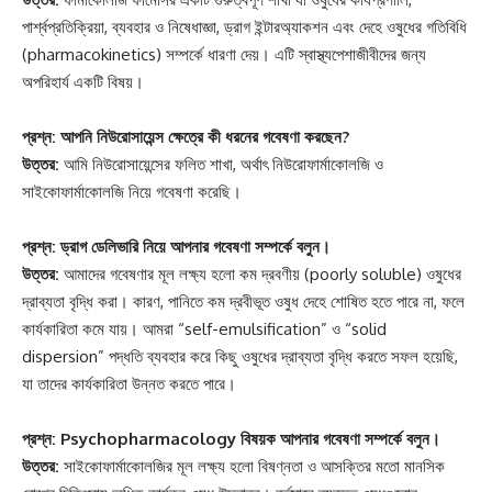
পার্শ্বপ্রতিক্রিয়া, ব্যবহার ও নিষেধাজ্ঞা, ড্রাগ ইন্টারঅ্যাকশন এবং দেহে ওষুধের গতিবিধি
(pharmacokinetics) সম্পর্কে ধারণা দেয়। এটি স্বাস্থ্যপেশাজীবীদের জন্য
অপরিহার্য একটি বিষয়।
প্রশ্ন: আপনি নিউরোসায়েন্স ক্ষেত্রে কী ধরনের গবেষণা করছেন?
উত্তর:
আমি নিউরোসায়েন্সের ফলিত শাখা, অর্থাৎ নিউরোফার্মাকোলজি ও
সাইকোফার্মাকোলজি নিয়ে গবেষণা করেছি।
প্রশ্ন: ড্রাগ ডেলিভারি নিয়ে আপনার গবেষণা সম্পর্কে বলুন।
উত্তর:
আমাদের গবেষণার মূল লক্ষ্য হলো কম দ্রবণীয় (poorly soluble) ওষুধের
দ্রাব্যতা বৃদ্ধি করা। কারণ, পানিতে কম দ্রবীভূত ওষুধ দেহে শোষিত হতে পারে না, ফলে
কার্যকারিতা কমে যায়। আমরা “self-emulsification” ও “solid
dispersion” পদ্ধতি ব্যবহার করে কিছু ওষুধের দ্রাব্যতা বৃদ্ধি করতে সফল হয়েছি,
যা তাদের কার্যকারিতা উন্নত করতে পারে।
প্রশ্ন: Psychopharmacology বিষয়ক আপনার গবেষণা সম্পর্কে বলুন।
উত্তর:
সাইকোফার্মাকোলজির মূল লক্ষ্য হলো বিষণ্নতা ও আসক্তির মতো মানসিক