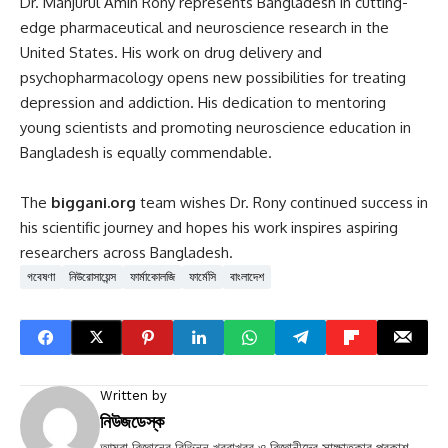
Dr. Manjurul Amin Rony represents Bangladesh in cutting-
edge pharmaceutical and neuroscience research in the
United States. His work on drug delivery and
psychopharmacology opens new possibilities for treating
depression and addiction. His dedication to mentoring
young scientists and promoting neuroscience education in
Bangladesh is equally commendable.
The
biggani.org
team wishes Dr. Rony continued success in
his scientific journey and hopes his work inspires aspiring
researchers across Bangladesh.
গবেষণা
নিউরোসায়েন্স
ফার্মাকোলজি
ফার্মেসি
বাংলাদেশ
Written by
নিউজডেস্ক
আমরা বিজ্ঞানের বিভিন্ন খবরাখবর ও বিজ্ঞানীদের সাক্ষাতকার প্রকাশ