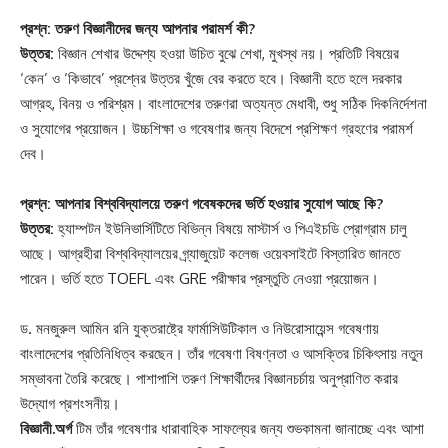
প্রশ্ন: তরুণ বিজ্ঞানীদের জন্য আপনার পরামর্শ কী?
উত্তর:
বিজ্ঞান শেখার উদ্দেশ্য হওয়া উচিত বুঝে শেখা, মুখস্থ নয়। প্রতিটি বিষয়ের
‘কেন’ ও ‘কিভাবে’ প্রশ্নের উত্তর খুঁজে বের করতে হবে। বিজ্ঞানী হতে হলে দরকার
আগ্রহ, বিনয় ও পরিশ্রম। বাংলাদেশের তরুণরা অত্যন্ত মেধাবী, শুধু সঠিক দিকনির্দেশনা
ও সুযোগের প্রয়োজন। উচ্চশিক্ষা ও গবেষণার জন্য বিদেশে প্রশিক্ষণ গ্রহণের পরামর্শ
দেব।
প্রশ্ন: আপনার বিশ্ববিদ্যালয়ে তরুণ গবেষকদের ভর্তি হওয়ার সুযোগ আছে কি?
উত্তর:
হ্যাম্পটন ইউনিভার্সিটিতে বিভিন্ন বিষয়ে মাস্টার্স ও পিএইচডি প্রোগ্রাম চালু
আছে। আগ্রহীরা বিশ্ববিদ্যালয়ের গ্র্যাজুয়েট কলেজ ওয়েবসাইটে বিস্তারিত জানতে
পারেন। ভর্তি হতে TOEFL এবং GRE পরীক্ষার প্রস্তুতি নেওয়া প্রয়োজন।
ড. মনজুরুল আমিন রনি যুক্তরাষ্ট্রে ফার্মাসিউটিকাল ও নিউরোসায়েন্স গবেষণায়
বাংলাদেশের প্রতিনিধিত্ব করছেন। তাঁর গবেষণা বিষণ্নতা ও আসক্তির চিকিৎসায় নতুন
সম্ভাবনা তৈরি করেছে। পাশাপাশি তরুণ শিক্ষার্থীদের বিজ্ঞানচর্চায় অনুপ্রাণিত করার
উদ্যোগ প্রশংসনীয়।
বিজ্ঞানী.অর্গ
টিম তাঁর গবেষণার ধারাবাহিক সাফল্যের জন্য শুভকামনা জানাচ্ছে এবং আশা