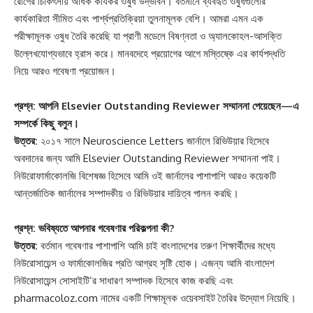
রোগের চিকিৎসায় অধিক কার্যকর ওষুধ উদ্ভাবন। বর্তমানে ব্যবহৃত ওষুধগুলোর
কার্যকারিতা সীমিত এবং পার্শ্বপ্রতিক্রিয়া তুলনামূলক বেশি। আমরা এমন এক
পরীক্ষামূলক ওষুধ তৈরি করেছি যা প্রাণী মডেলে বিষণ্নতা ও অ্যালকোহল-আসক্তি
উল্লেখযোগ্যভাবে হ্রাস করে। মানবদেহে প্রয়োগের আগে মস্তিষ্কে এর কার্যপদ্ধতি
নিয়ে আরও গবেষণা প্রয়োজন।
প্রশ্ন: আপনি Elsevier Outstanding Reviewer সম্মাননা পেয়েছেন—এ
সম্পর্কে কিছু বলুন।
উত্তর:
২০১৭ সালে Neuroscience Letters জার্নালে রিভিউয়ার হিসেবে
অবদানের জন্য আমি Elsevier Outstanding Reviewer সম্মাননা পাই।
নিউরোফার্মাকোলজি বিশেষজ্ঞ হিসেবে আমি ওই জার্নালের পাশাপাশি আরও কয়েকটি
আন্তর্জাতিক জার্নালের সম্পাদকীয় ও রিভিউয়ার দায়িত্ব পালন করছি।
প্রশ্ন: ভবিষ্যতে আপনার গবেষণার পরিকল্পনা কী?
উত্তর:
বর্তমান গবেষণার পাশাপাশি আমি চাই বাংলাদেশের তরুণ শিক্ষার্থীদের মধ্যে
নিউরোসায়েন্স ও ফার্মাকোলজির প্রতি আগ্রহ সৃষ্টি হোক। এজন্য আমি বাংলাদেশ
নিউরোসায়েন্স সোসাইটি’র সাধারণ সম্পাদক হিসেবে কাজ করছি এবং
pharmacoloz.com নামের একটি শিক্ষামূলক ওয়েবসাইট তৈরির উদ্যোগ নিয়েছি।