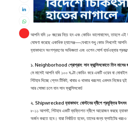
আপনি যদি ১৮ বছরের নিচে হন এবং কোডিং ভালোবাসেন, তাহলে এই সং
ঘোষণা করেছে একাধিক চ্যালেঞ্জ—যেখানে শুধু কোড লিখলেই আপনি পে
হ্যাকাথনে অংশগ্রহণের অভিজ্ঞতা এবং ওপেন সোর্স হার্ডওয়্যার প্রকল্পে 
১. Neighborhood প্রোগ্রাম: সান ফ্রান্সিসকোতে তিন মাসের 
মে মাসেই আপনি যদি ১০০ ঘণ্টা কোডিং করে একটি ওয়েব বা মোবাইল
গিটহাব দিচ্ছে প্লেন টিকিট, খাবার ও থাকার খরচসহ একদম নিজের দুই
আর সোজা চলে যান সান ফ্রান্সিসকো!
২. Shipwrecked হ্যাকাথন: বোস্টনের দ্বীপে প্রযুক্তির উৎসব
৮-১১ আগস্ট, গিটহাব একটি ব্যক্তিগত দ্বীপে আয়োজন করছে হ্যাকাথ
অর্জন করতে হবে। যারা নির্বাচিত হবেন, তাদের জন্য ফ্লাইটের খ