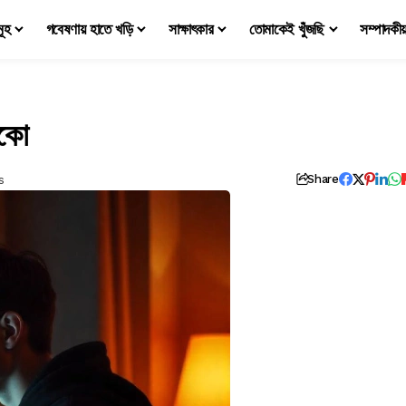
মূহ
গবেষণায় হাতে খড়ি
সাক্ষাৎকার
তোমাকেই খুঁজছি
সম্পাদকী
সকো
s
Share