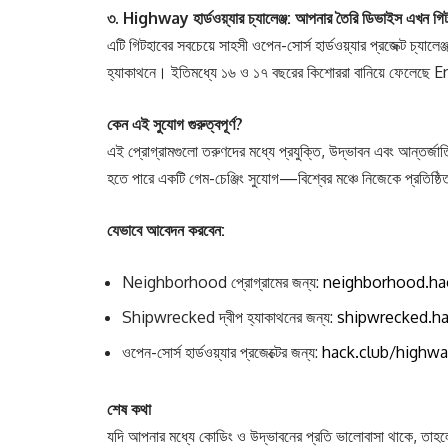
৩. Highway হার্ডওয়্যার চ্যালেঞ্জ: আপনার তৈরি ডিভাইস এখন গি
এটি গিটহাবের সবচেয়ে সাহসী ওপেন-সোর্স হার্ডওয়্যার প্রজেক্ট চ্যাল
হ্যাকাথনে। ইতিমধ্যে ১৬ ও ১৭ বছরের কিশোররা বানিয়ে ফেলেছে 
কেন এই সুযোগ গুরুত্বপূর্ণ?
এই প্রোগ্রামগুলো তরুণদের মধ্যে প্রযুক্তি, উদ্ভাবন এবং আন্তর্জা
হতে পারে একটি গেম-চেঞ্জিং সুযোগ—বিশ্বের মঞ্চে নিজেকে প্রতিষ্ঠ
যেভাবে আবেদন করবেন:
Neighborhood প্রোগ্রামের জন্য:
neighborhood.ha
Shipwrecked দ্বীপ হ্যাকাথনের জন্য:
shipwrecked.h
ওপেন-সোর্স হার্ডওয়্যার প্রজেক্টের জন্য:
hack.club/highw
শেষ কথা
যদি আপনার মধ্যে কোডিং ও উদ্ভাবনের প্রতি ভালোবাসা থাকে, তাহলে 