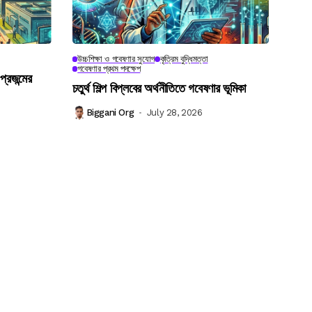
উচ্চশিক্ষা ও গবেষণার সুযোগ
কৃত্রিম বুদ্ধিমত্তা
গবেষণার প্রথম পদক্ষেপ
প্রজন্মের
চতুর্থ শিল্প বিপ্লবের অর্থনীতিতে গবেষণার ভূমিকা
Biggani Org
July 28, 2026