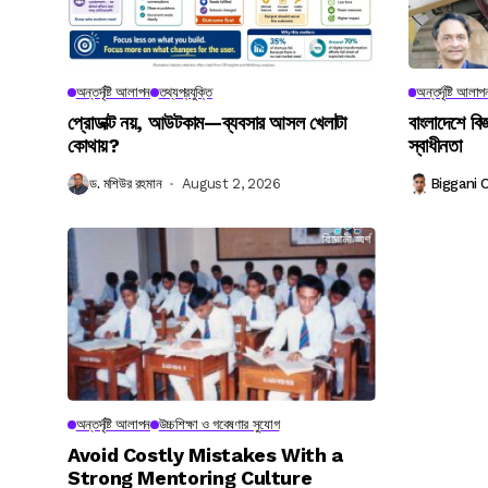
অন্তর্দৃষ্টি আলাপন
তথ্যপ্রযুক্তি
অন্তর্দৃষ্টি আলাপ
প্রোডাক্ট নয়, আউটকাম—ব্যবসার আসল খেলাটা
বাংলাদেশে বিজ
কোথায়?
স্বাধীনতা
ড. মশিউর রহমান
August 2, 2026
Biggani 
অন্তর্দৃষ্টি আলাপন
উচ্চশিক্ষা ও গবেষণার সুযোগ
Avoid Costly Mistakes With a
Strong Mentoring Culture