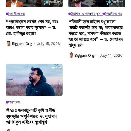
বিজ্ঞানীদের খবর
উচ্চশিক্ষা ও গবেষণার সুযোগ
বিজ্ঞানীদের খবর
“প্রত্যাখ্যান মানেই শেষ নয়, বরং
“বিজ্ঞানী হতে চাইলে শুধু ভালো
আরও ভালো করার সুযোগ” – ড.
রেজাল্ট করলেই হবে না; গবেষণাপত্র
মো. হাফিজুর রহমান
পড়তে হবে, গবেষণা কীভাবে করতে
হয় তা জানতে হবে” – ড. মোহাম্মদ
Biggani Org
July 15, 2026
মাসুদ রানা
Biggani Org
July 14, 2026
সাক্ষাৎকার
#২৫৩ জলবায়ু-স্মার্ট কৃষি ও বীজ
ব্যবস্থার আধুনিকায়ন: ড. মুহাম্মাদ
আশরাফুল হাবীবের মুখোমুখি