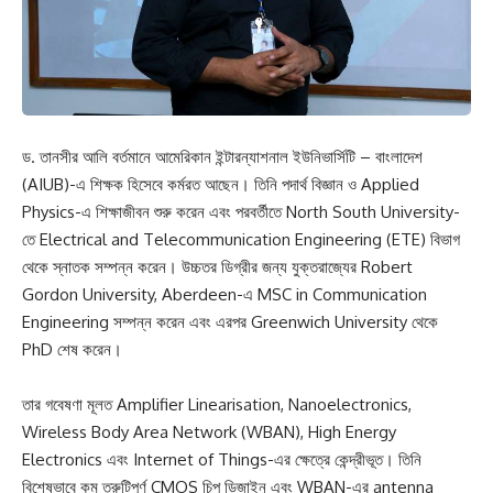
ড. তানসীর আলি বর্তমানে আমেরিকান ইন্টারন্যাশনাল ইউনিভার্সিটি – বাংলাদেশ
(AIUB)-এ শিক্ষক হিসেবে কর্মরত আছেন। তিনি পদার্থ বিজ্ঞান ও Applied
Physics-এ শিক্ষাজীবন শুরু করেন এবং পরবর্তীতে North South University-
তে Electrical and Telecommunication Engineering (ETE) বিভাগ
থেকে স্নাতক সম্পন্ন করেন। উচ্চতর ডিগ্রীর জন্য যুক্তরাজ্যের Robert
Gordon University, Aberdeen-এ MSC in Communication
Engineering সম্পন্ন করেন এবং এরপর Greenwich University থেকে
PhD শেষ করেন।
তার গবেষণা মূলত Amplifier Linearisation, Nanoelectronics,
Wireless Body Area Network (WBAN), High Energy
Electronics এবং Internet of Things-এর ক্ষেত্রে কেন্দ্রীভূত। তিনি
বিশেষভাবে কম ত্রুটিপূর্ণ CMOS চিপ ডিজাইন এবং WBAN-এর antenna