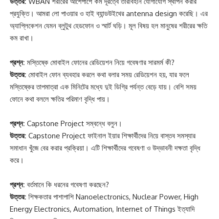
উত্তর:
WBAN শরীরের আশেপাশে কম দূরত্বে তারবিহীন যোগাযোগ স্থাপন করার
প্রযুক্তি। আমরা লো পাওয়ার ও হাই ব্যান্ডউইথের antenna design করেছি। এর
অ্যাপ্লিকেশন যেমন ব্লুটুথ হেডফোন ও স্মার্ট ঘড়ি। মূল বিষয় হল মানুষের শরীরের ক্ষতি
কম রাখা।
প্রশ্ন:
মস্তিষ্কে মোবাইল ফোনের রেডিয়েশন নিয়ে গবেষণার সারমর্ম কী?
উত্তর:
মোবাইল ফোন ব্যবহার করলে কথা বলার সময় রেডিয়েশন হয়, যার ফলে
মস্তিষ্কের তাপমাত্রা এক মিনিটের মধ্যে দুই ডিগ্রি পর্যন্ত বেড়ে যায়। বেশি সময়
ফোনে কথা বললে ক্ষতির পরিমাণ বৃদ্ধি পায়।
প্রশ্ন:
Capstone Project সম্বন্ধে বলুন।
উত্তর:
Capstone Project ফাইনাল ইয়ার শিক্ষার্থীদের নিয়ে বাস্তব সমস্যার
সমাধান খুঁজে বের করার প্রক্রিয়া। এটি শিক্ষার্থীদের গবেষণা ও উদ্ভাবনী দক্ষতা বৃদ্ধি
করে।
প্রশ্ন:
বর্তমানে কি ধরনের গবেষণা করছেন?
উত্তর:
শিক্ষকতার পাশাপাশি Nanoelectronics, Nuclear Power, High
Energy Electronics, Automation, Internet of Things ইত্যাদি