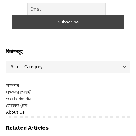
বিভাগসমুহ
সাক্ষাৎকার
সাক্ষাৎকার প্রোজেক্ট
গবেষণায় হাতে খড়ি
তোমাকেই খুঁজছি
About Us
Related Articles