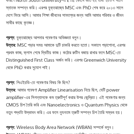
কারণে North South University-এ ETE কোর্সে ভর্তি হই এবং ২০০৭ সালে
স্নাতক সম্পন্ন করি। এরপর যুক্তরাজ্যে MSC এবং PhD শেষ করে ২০১৩ সালে
দেশে ফিরে আসি। আমার শিক্ষা জীবনের সাফল্যের জন্য আমি আমার পরিবার ও জীবন
সাথীর কাছে কৃতজ্ঞ।
প্রশ্ন:
যুক্তরাজ্যে আপনার গবেষণার অভিজ্ঞতা বলুন।
উত্তর:
MSC পড়ার সময় আমাকে দুটি চাকরি করতে হতো। সকালে পড়াশোনা, এরপর
প্রথম কাজ, ক্লাস শেষে দ্বিতীয় কাজ। কঠোর রুটিন বজায় রাখার ফলে MSC-তে
Distinguished First Class অর্জন করি। এরপর Greenwich University
থেকে PhD করার সুযোগ পাই।
প্রশ্ন:
পিএইচডি-তে গবেষণার বিষয় কি ছিল?
উত্তর:
আমার গবেষণা Amplifier Linearisation নিয়ে ছিল, যেটি power
amplifier-এর সিগন্যালকে কম ত্রুটিপূর্ণ করার উপর কেন্দ্রিত। এই গবেষণার জন্য
CMOS চিপ তৈরি করি এবং Nanoelectronics ও Quantum Physics থেকে
নতুন পদ্ধতি উদ্ভাবন করি। এর ফলে ন্যূনতম ত্রুটি সম্পন্ন চিপ তৈরি সম্ভব হয়।
প্রশ্ন:
Wireless Body Area Network (WBAN) সম্পর্কে বলুন।