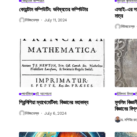
কোয়ান্টাম কম্পিউটিং
কৃত্রিম বুদ্ধিমত্ত
কোয়ান্টাম কম্পিউটিং: ভবিষ্যতের কম্পিউটার
এআই-এর সাথে
মাত্র
নিউজডেস্ক
July 11, 2024
নিউজডেস্ক
পদার্থবিদ্যা
বই আলোচনা
চিকিৎসা বিদ্যা
ব
প্রিন্সিপিয়া ম্যাথেমেটিকা: বিজ্ঞানের মহাকাব্য
মুসলিম বিজ্ঞ
বিজ্ঞানের বিপ্
নিউজডেস্ক
July 6, 2024
ড. মশিউর রহ