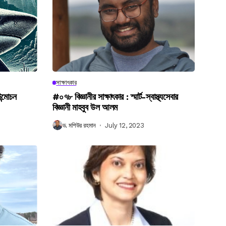
সাক্ষাৎকার
উন্মোচন
#০৭৮ বিজ্ঞানীর সাক্ষাৎকার : স্মার্ট-স্বাস্থ্যসেবার
বিজ্ঞানী মাহবুব উল আলম
ড. মশিউর রহমান
July 12, 2023