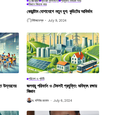
ইলেক্ট্রনিক্স
কৃত্রিম বুদ্ধিমত্তা
প্রযুক্তি বিষয়ক খবর
বিজ্ঞান বিষয়ক খবর
কোয়ান্টাম যোগাযোগে নতুন যুগ: কুডিটের আবির্ভাব
নিউজডেস্ক
July 9, 2024
পরিবেশ ও পৃথিবী
গত উন্নয়নের
জলবায়ু পরিবর্তন ও টেকসই প্রযুক্তি: ভবিষ্যৎ রক্ষায়
বিজ্ঞান
ড. মশিউর রহমান
July 6, 2024