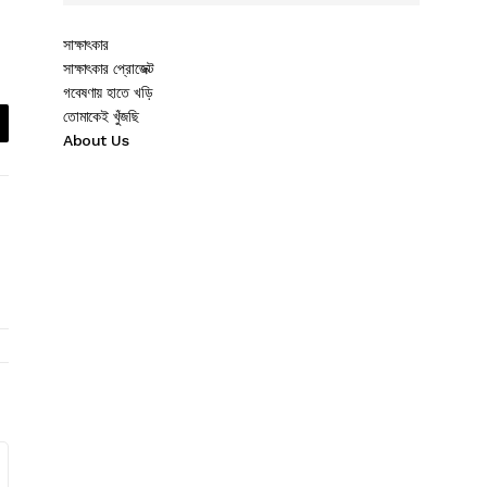
সাক্ষাৎকার
সাক্ষাৎকার প্রোজেক্ট
গবেষণায় হাতে খড়ি
তোমাকেই খুঁজছি
About Us