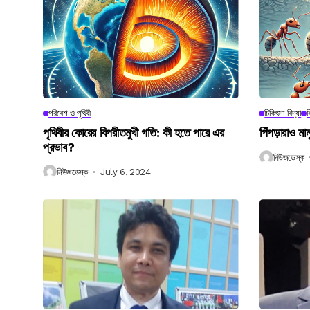
পরিবেশ ও পৃথিবী
চিকিৎসা বিদ্যা
ব
পৃথিবীর কোরের বিপরীতমুখী গতি: কী হতে পারে এর
পিঁপড়ারাও মা
প্রভাব?
নিউজডেস্ক
নিউজডেস্ক
July 6, 2024