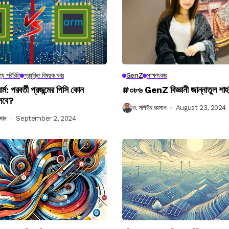
্য পরিচিতি
প্রযুক্তি বিষয়ক খবর
GenZ
সাক্ষাৎকার
র্ম: পরবর্তী প্রজন্মের পিসি কোন
#০৮৬ GenZ বিজ্ঞানী জান্নাতুল শাহ
লবে?
ড. মশিউর রহমান
August 23, 2024
মান
September 2, 2024