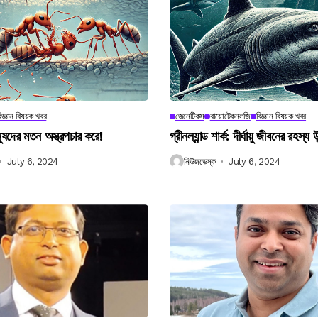
িজ্ঞান বিষয়ক খবর
জেনেটিকস
বায়োটেকনলজি
বিজ্ঞান বিষয়ক খবর
নুষদের মতন অস্ত্রপচার করে!
গ্রীনল্যান্ড শার্ক: দীর্ঘায়ু জীবনের রহস্য 
July 6, 2024
নিউজডেস্ক
July 6, 2024