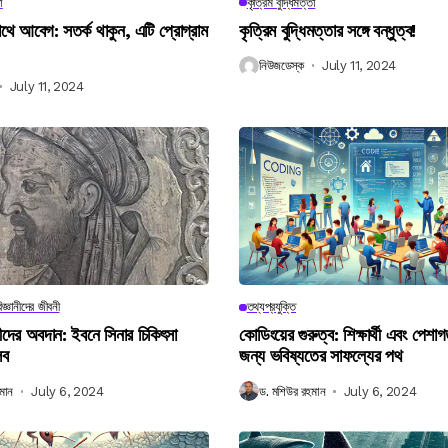
া
কৃত্রিম বুদ্ধিমত্তা
 আবেগ: সতর্ক থাকুন, এটি প্রোগ্রাম
কৃত্রিম বুদ্ধিমত্তার সঙ্গে বন্ধুত্ব!
নিউজডেস্ক
July 11, 2024
July 11, 2024
িজ্ঞানীদের জীবনী
তথ্যপ্রযুক্তি
ানীদের অবদান: ইবনে সিনার চিকিৎসা
কোডিংয়ের গুরুত্ব: শিক্ষার্থী এবং পেশা
লব
জন্য ভবিষ্যতের সাফল্যের পথ
মান
July 6, 2024
ড. মশিউর রহমান
July 6, 2024