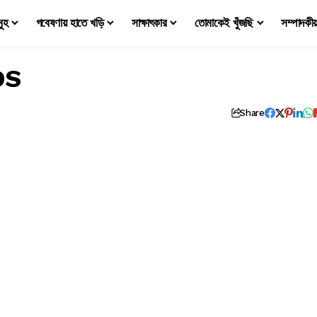
মূহ
গবেষণায় হাতে খড়ি
সাক্ষাৎকার
তোমাকেই খুঁজছি
সম্পাদকী
OS
Share