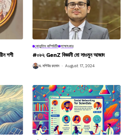
কোয়ান্টাম কম্পিউটিং
সাক্ষাৎকার
রীন শশী
#০৮২ GenZ বিজ্ঞানী মো সাওমুন আজাদ
ড. মশিউর রহমান
August 17, 2024