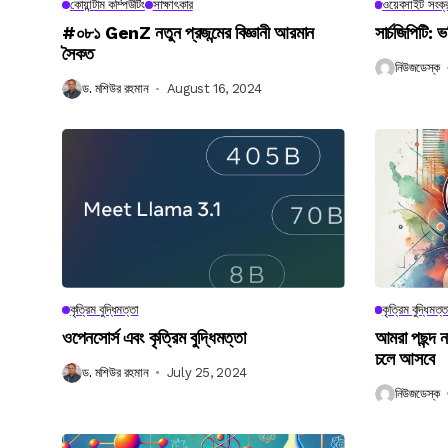
কোয়ান্টাম কম্পিউটিং
সাক্ষাৎকার
ওয়েবসাইট সংক্র
#০৮১ GenZ নতুন প্রজন্মের বিজ্ঞানী আরমান
সার্চজিপিটি: ভ
সৈকত
নিউজডেস্ক
ড. মশিউর রহমান
August 16, 2024
কৃত্রিম বুদ্ধিমত্তা
কৃত্রিম বুদ্ধিমত্ত
ওপেনসোর্স এবং কৃত্রিম বুদ্ধিমত্তা
আমরা পছন্দ 
চলে আসবে
ড. মশিউর রহমান
July 25, 2024
নিউজডেস্ক