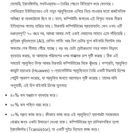
মেমোরি, ট্রানজিস্টর, সফটওয়্যার—তৈরির পেছনে বিনিয়োগ করে ফেলেছে।
সোভিয়েত ইউনিয়নেরও এই নতুন প্রযুক্তিকে এগিয়ে নিয়ে যাওয়ার মতো রাজনৈতিক
সদিচ্ছা বা অবকাঠামো ছিল না। ফলে, কম্পিউটিং জগতের এই বিস্মৃত নায়ক নীরবে
ইতিহাসের পাতায় হারিয়ে যায়। টারনারি কম্পিউটারের প্রত্যাবর্তন: কেন এখন এটি
গুরুত্বপূর্ণ? ৭০ বছর পর, আমরা আবার সেই একই দেয়ালের সামনে এসে দাঁড়িয়েছি।
কৃত্রিম বুদ্ধিমত্তা (AI), মেশিন লার্নিং আর বিগ ডেটার যুগে বাইনারি সিস্টেম তার
ক্ষমতার শেষ সীমায় পৌঁছে যাচ্ছে। বড় বড় ডেটা সেন্টারগুলো শহর সমান বিদ্যুৎ
ব্যবহার করছে, যা আমাদের পরিবেশের ওপর মারাত্মক চাপ সৃষ্টি করছে। ঠিক এই
সময়েই প্রযুক্তি বিশ্ব আবার টারনারি কম্পিউটারের দিকে ঝুঁকছে। সম্প্রতি, প্রযুক্তি
জায়ান্ট হুয়াওয়ে (Huawei) ৭-ন্যানোমিটার প্রযুক্তিতে তৈরি একটি টারনারি চিপের
পেটেন্ট প্রকাশ করেছে, যা প্রযুক্তি জগতে আলোড়ন সৃষ্টি করেছে। তাদের দাবি
অনুযায়ী, এই চিপ বাইনারি চিপের তুলনায়:
৪০% কম যন্ত্রাংশ ব্যবহার করে।
৬০% কম শক্তি খরচ করে।
২০% দ্রুত কাজ করে। কীভাবে কাজ করে এই প্রযুক্তি? ব্যাপারটা সহজভাবে
বোঝার জন্য একটা উদাহরণ দেওয়া যাক। কম্পিউটারের মূল চালিকাশক্তি হলো
ট্রানজিস্টর (Transistor), যা একটি সুইচ হিসেবে কাজ করে।