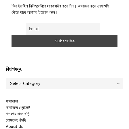
ফ্রি ইমেইল নিউজলেটারে সাবক্রাইব করে নিন। আমাদের নতুন লেখাগুলি
পৌছে যাবে আপনার ইমেইল বক্সে।
বিভাগসমুহ
সাক্ষাৎকার
সাক্ষাৎকার প্রোজেক্ট
গবেষণায় হাতে খড়ি
তোমাকেই খুঁজছি
About Us