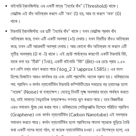
বাইনারি ট্রানজিস্টর: এর একটি মাত্র “ধৈর্যের বাঁধ” (Threshold) থাকে।
ভোল্টেজ এই বাঁধ অতিক্রম করলে এটি ‘অন’ (1) হয়, আর না করলে ‘অফ’ (0)
থাকে।
টারনারি ট্রানজিস্টর: এর দুটি “ধৈর্যের বাঁধ” থাকে। যখন ভোল্টেজ প্রথম বাঁধ
অতিক্রম করে, তখন এটি একটি অবস্থা (+1) দেখায়। যখন দ্বিতীয় বাঁধও অতিক্রম
করে, তখন এটি আরেকটি অবস্থা দেখায়। আর কোনো বাঁধ অতিক্রম না করলে এটি
তৃতীয় অবস্থায় (0 বা -1) থাকে। এই ছোট্ট পার্থক্যের কারণেই একটি টারনারি বিট,
যাকে বলা হয় “ট্রিট” (Trit), একটি বাইনারি “বিট” (Bit)-এর চেয়ে প্রায় ১.৫৮
গুণ বেশি তথ্য ধারণ করতে পারে (\log_2 3 \approx 1.585)। এর ফলে
চিপের ডিজাইন আরও কার্যকর হয় এবং ডেটা প্রসেসিং অনেক দ্রুত হয়। ভবিষ্যতের
পথ: গ্রাফিন ও কার্বন ন্যানোটিউব টারনারি কম্পিউটিংয়ের সবচেয়ে বড় চ্যালেঞ্জ হলো
“নয়েজ” (Noise) বা হস্তক্ষেপ। যেহেতু তিনটি সূক্ষ্ম অবস্থার মধ্যে পার্থক্য করতে
হয়, তাই সামান্য বৈদ্যুতিক হস্তক্ষেপও গণনায় ভুল করতে পারে। তবে বিজ্ঞানীরা
এরও সমাধান খুঁজে বের করার পথে। ভবিষ্যতের সেমিকন্ডাক্টর হিসেবে পরিচিত গ্রাফিন
(Graphene) এবং কার্বন ন্যানোটিউব (Carbon Nanotube) এই সমস্যার
সমাধান করতে পারে। কার্বন ন্যানোটিউব হলো গ্রাফিনের পাতলা স্তরকে মুড়িয়ে তৈরি
করা একটি নলের মতো গঠন, যা কয়েক ন্যানোমিটার চওড়া। এর বিশেষত্ব হলো, এর