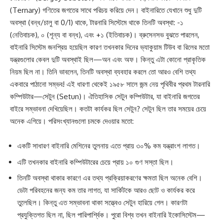
(Ternary) গণিতের জগতের সাথে পরিচয় করিয়ে দেন। বাইনারিতে যেখানে শুধু দুটি
অবস্থা (বন্ধ/চালু বা 0/1) থাকে, টারনারি সিস্টেমে থাকে তিনটি অবস্থা: -১
(নেতিবাচক), ০ (শূন্য বা বন্ধ), এবং +১ (ইতিবাচক)। ব্রুসেনসভ বুঝতে পারলেন,
বাইনারি সিস্টেম জনপ্রিয় হয়েছিল কারণ তখনকার দিনের ভ্যাকুয়াম টিউব বা রিলের মতো
যন্ত্রগুলোর কেবল দুটি অবস্থাই ছিল—অন এবং অফ। কিন্তু এটা কোনো প্রাকৃতিক
নিয়ম ছিল না। তিনি ভাবলেন, তিনটি অবস্থা ব্যবহার করলে তো আরও বেশি তথ্য
একবারে পাঠানো সম্ভব! এই ধারণা থেকেই ১৯৫৮ সালে জন্ম নেয় পৃথিবীর প্রথম টারনারি
কম্পিউটার—সেটুন (Setun)। ঐতিহাসিক সেটুন কম্পিউটার, যা বাইনারি জগতের
বাইরে সম্ভাবনা দেখিয়েছিল। কতটা কার্যকর ছিল সেটুন? সেটুন ছিল তার সময়ের চেয়ে
অনেক এগিয়ে। পরিসংখ্যানগুলো চমকে দেওয়ার মতো:
একটি সাধারণ বাইনারি মেশিনের তুলনায় এতে প্রায় ৩০% কম যন্ত্রাংশ লাগত।
এটি তখনকার বাইনারি কম্পিউটারের চেয়ে প্রায় ১০ গুণ সস্তা ছিল।
তিনটি অবস্থা থাকার কারণে এর তথ্য প্রক্রিয়াকরণের ক্ষমতা ছিল অনেক বেশি।
ডেটা পরিবহনের জন্য কম তার লাগত, যা সার্কিটকে আরও ছোট ও কার্যকর করে
তুলেছিল। কিন্তু এত সম্ভাবনা থাকা সত্ত্বেও সেটুন হারিয়ে গেল। কারণটা
প্রযুক্তিগত ছিল না, ছিল পারিপার্শ্বিক। পুরো বিশ্ব তখন বাইনারি ইকোসিস্টেম—