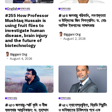
English
সাক্ষাৎকার
সাক্ষাৎকার
#255 How Professor
#২৫৪ জলবায়ু পরিবর্তন, লবণাক্ততা
Mushtaq Hussain is
ও উদ্ভিদের জিন সিগন্যালিং: ড. মোঃ
using fruit flies to
আসিফ ইকবালের সাক্ষাৎকার
investigate human
Biggani Org
disease, brain injury
August 2, 2026
and the future of
biotechnology
Biggani Org
August 4, 2026
সাক্ষাৎকার
সাক্ষাৎকার
#২৫৩ জলবায়ু-স্মার্ট কৃষি ও বীজ
#২৫২ ন্যানোপ্রযুক্তি, থ্রিডি প্রিন্টিং
ব্যবস্থার আধুনিকায়ন: ড. মুহাম্মাদ
ও ভবিষ্যতের চিকিৎসার পথে এক