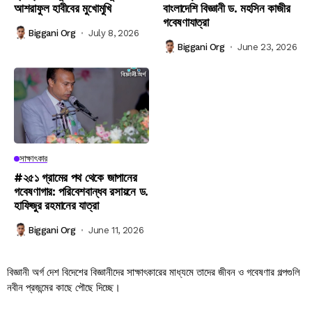
আশরাফুল হাবীবের মুখোমুখি
বাংলাদেশি বিজ্ঞানী ড. মহসিন কাজীর
গবেষণাযাত্রা
Biggani Org
July 8, 2026
Biggani Org
June 23, 2026
সাক্ষাৎকার
#২৫১ গ্রামের পথ থেকে জাপানের
গবেষণাগার: পরিবেশবান্ধব রসায়নে ড.
হাফিজুর রহমানের যাত্রা
Biggani Org
June 11, 2026
বিজ্ঞানী অর্গ দেশ বিদেশের বিজ্ঞানীদের সাক্ষাৎকারের মাধ্যমে তাদের জীবন ও গবেষণার গল্পগুলি
নবীন প্রজন্মের কাছে পৌছে দিচ্ছে।