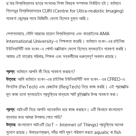
দু’বার বিশ্ববিদ্যালয় ছাত্র সংসদের শিক্ষা বিষয়ক সম্পাদক নির্বাচিত হই। বর্তমানে
গ্লিনডুর বিশ্ববিদ্যালয়ের CURI (Centre for Ultra-realistic Imaging)
গবেষণা কেন্দ্রের সাথে ভিজিটিং ফেলো হিসেবে যুক্ত আছি।
পেশাগতভাবে, সৌদি আরবের হায়েল বিশ্ববিদ্যালয় এবং বাহরাইনের AMA
International University-এ শিক্ষকতা করেছি। বর্তমানে হংকং-এর চাইনিজ
ইউনিভার্সিটি অফ হংকং-এ পোস্ট-ডক্টোরাল ফেলো হিসেবে ব্লকচেইন গবেষণা করছি।
আমার এই যাত্রায় পরিবার, শিক্ষক এবং সহকর্মীদের গুরুত্বপূর্ণ অবদান রয়েছে।
প্রশ্ন:
বর্তমানে আপনি কী নিয়ে গবেষণা করছেন?
উত্তর:
আমি বর্তমানে হংকং-এর চাইনিজ ইউনিভার্সিটি অফ হংকং- এর CFRED-এ
ফিনটেক (FinTech) এবং রেজটেক (RegTech) নিয়ে কাজ করছি। এই প্রজেক্টের
মূল কাজ হলো ব্লকচেইন প্রযুক্তির মাধ্যমে স্মার্ট কন্ট্রাক্টের উপর গবেষণা করা।
প্রশ্ন:
আইওটি নিয়ে আপনি অনেকদিন ধরে কাজ করছেন। এটি কিভাবে বাংলাদেশে
ব্যবহার করে আমরা উপকার পেতে পারি?
উত্তর:
বাংলাদেশে আইওটি (IoT – Internet of Things) প্রযুক্তির অনেক
সুযোগ রয়েছে। উদাহরণস্বরূপ, নদীর পানি দূষণ পরিমাপ করতে aquatic বা fish