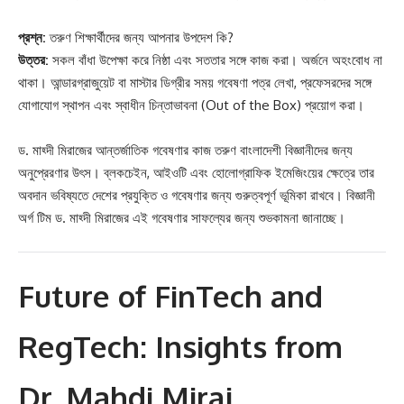
প্রশ্ন:
তরুণ শিক্ষার্থীদের জন্য আপনার উপদেশ কি?
উত্তর:
সকল বাঁধা উপেক্ষা করে নিষ্ঠা এবং সততার সঙ্গে কাজ করা। অর্জনে অহংবোধ না
থাকা। আন্ডারগ্রাজুয়েট বা মাস্টার ডিগ্রীর সময় গবেষণা পত্র লেখা, প্রফেসরদের সঙ্গে
যোগাযোগ স্থাপন এবং স্বাধীন চিন্তাভাবনা (Out of the Box) প্রয়োগ করা।
ড. মাহ্দী মিরাজের আন্তর্জাতিক গবেষণার কাজ তরুণ বাংলাদেশী বিজ্ঞানীদের জন্য
অনুপ্রেরণার উৎস। ব্লকচেইন, আইওটি এবং হোলোগ্রাফিক ইমেজিংয়ের ক্ষেত্রে তার
অবদান ভবিষ্যতে দেশের প্রযুক্তি ও গবেষণার জন্য গুরুত্বপূর্ণ ভূমিকা রাখবে। বিজ্ঞানী
অর্গ টিম ড. মাহ্দী মিরাজের এই গবেষণার সাফল্যের জন্য শুভকামনা জানাচ্ছে।
Future of FinTech and
RegTech: Insights from
Dr. Mahdi Miraj