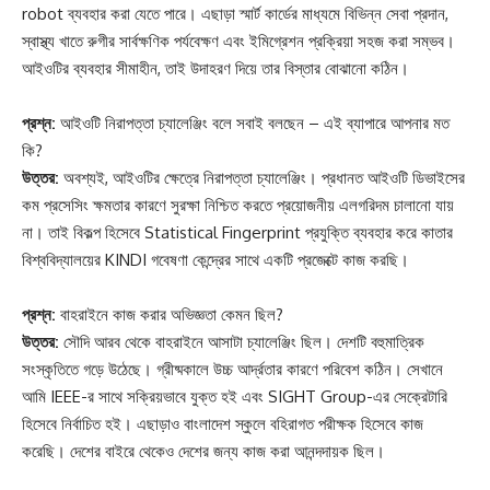
robot ব্যবহার করা যেতে পারে। এছাড়া স্মার্ট কার্ডের মাধ্যমে বিভিন্ন সেবা প্রদান,
স্বাস্থ্য খাতে রুগীর সার্বক্ষণিক পর্যবেক্ষণ এবং ইমিগ্রেশন প্রক্রিয়া সহজ করা সম্ভব।
আইওটির ব্যবহার সীমাহীন, তাই উদাহরণ দিয়ে তার বিস্তার বোঝানো কঠিন।
প্রশ্ন:
আইওটি নিরাপত্তা চ্যালেঞ্জিং বলে সবাই বলছেন – এই ব্যাপারে আপনার মত
কি?
উত্তর:
অবশ্যই, আইওটির ক্ষেত্রে নিরাপত্তা চ্যালেঞ্জিং। প্রধানত আইওটি ডিভাইসের
কম প্রসেসিং ক্ষমতার কারণে সুরক্ষা নিশ্চিত করতে প্রয়োজনীয় এলগরিদম চালানো যায়
না। তাই বিকল্প হিসেবে Statistical Fingerprint প্রযুক্তি ব্যবহার করে কাতার
বিশ্ববিদ্যালয়ের KINDI গবেষণা কেন্দ্রের সাথে একটি প্রজেক্টে কাজ করছি।
প্রশ্ন:
বাহরাইনে কাজ করার অভিজ্ঞতা কেমন ছিল?
উত্তর:
সৌদি আরব থেকে বাহরাইনে আসাটা চ্যালেঞ্জিং ছিল। দেশটি বহুমাত্রিক
সংস্কৃতিতে গড়ে উঠেছে। গ্রীষ্মকালে উচ্চ আর্দ্রতার কারণে পরিবেশ কঠিন। সেখানে
আমি IEEE-র সাথে সক্রিয়ভাবে যুক্ত হই এবং SIGHT Group-এর সেক্রেটারি
হিসেবে নির্বাচিত হই। এছাড়াও বাংলাদেশ স্কুলে বহিরাগত পরীক্ষক হিসেবে কাজ
করেছি। দেশের বাইরে থেকেও দেশের জন্য কাজ করা আনন্দদায়ক ছিল।