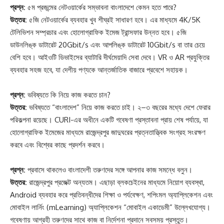
প্রশ্ন:
৫ম প্রজন্মের নেটওয়ার্কের সম্ভাবনা বাংলাদেশে কেমন হতে পারে?
উত্তর:
৫জি নেটওয়ার্কের ব্যবহার খুব শীঘ্রই সাধারণ হবে। এর মাধ্যমে 4K/5K
টেলিভিশন সম্প্রচার এবং হোলোগ্রাফিক ইমেজ ট্রান্সফার উন্নত হবে। ৫জি
ডাউনলিঙ্ক ডাটারেট 20Gbit/s এবং আপলিঙ্ক ডাটারেট 10Gbit/s বা তার চেয়ে
বেশি হবে। আইওটি ডিভাইসের ব্যাটারি দীর্ঘমেয়াদি সেবা দেবে। VR ও AR প্রযুক্তির
ব্যবহার সহজ হবে, যা দেশীয় পণ্যকে আন্তর্জাতিক বাজারে প্রবেশে সহায়ক।
প্রশ্ন:
ভবিষ্যতে কি নিয়ে কাজ করতে চান?
উত্তর:
ভবিষ্যতে “বাংলাদেশ” নিয়ে কাজ করতে চাই। ২–৩ বছরের মধ্যে দেশে ফেরার
পরিকল্পনা রয়েছে। CURI-এর অধীনে একটি গবেষণা প্রস্তাবনা প্রায় শেষ পর্যায়ে, যা
হোলোগ্রাফিক ইমেজের মাধ্যমে রাজেন্দ্রপুর জাদুঘরের প্রত্নতাত্ত্বিক সংগ্রহ সংরক্ষণ
করবে এবং বিশ্বের কাছে প্রদর্শন করবে।
প্রশ্ন:
প্রবাসে থাকলেও বাংলাদেশী তরুণদের সঙ্গে আপনার কাজ সমন্ধে বলুন।
উত্তর:
রাজেন্দ্রপুর প্রজেক্ট অন্যতম। এছাড়া ব্লকচেইনের মাধ্যমে নিয়োগ ব্যবস্থা,
Android ব্যবহার করে প্রতিবন্ধীদের শিক্ষা ও পর্যবেক্ষণ, শপিংমল অ্যাপ্লিকেশন এবং
মোবাইল লার্নিং (mLearning) অ্যাপ্লিকেশন “মোবাইল একাডেমী” উল্লেখযোগ্য।
গবেষণায় আগ্রহী তরুণদের সাথে কাজ বা নির্দেশনা প্রদানে সবসময় প্রস্তুত।