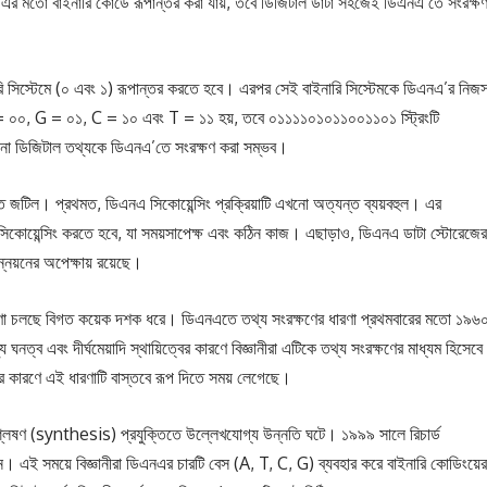
ং ১ এর মতো বাইনারি কোডে রূপান্তর করা যায়, তবে ডিজিটাল ডাটা সহজেই ডিএনএ’তে সংরক্ষ
ি সিস্টেমে (০ এবং ১) রূপান্তর করতে হবে। এরপর সেই বাইনারি সিস্টেমকে ডিএনএ’র নিজস
 = ০০, G = ০১, C = ১০ এবং T = ১১ হয়, তবে ০১১১১০১০১১০০১১০১ স্ট্রিংটি
ো ডিজিটাল তথ্যকে ডিএনএ’তে সংরক্ষণ করা সম্ভব।
ন্ত জটিল। প্রথমত, ডিএনএ সিকোয়েন্সিং প্রক্রিয়াটি এখনো অত্যন্ত ব্যয়বহুল। এর
এ সিকোয়েন্সিং করতে হবে, যা সময়সাপেক্ষ এবং কঠিন কাজ। এছাড়াও, ডিএনএ ডাটা স্টোরেজের
নয়নের অপেক্ষায় রয়েছে।
ষণা চলছে বিগত কয়েক দশক ধরে। ডিএনএতে তথ্য সংরক্ষণের ধারণা প্রথমবারের মতো ১৯৬
ত্ব এবং দীর্ঘমেয়াদি স্থায়িত্বের কারণে বিজ্ঞানীরা এটিকে তথ্য সংরক্ষণের মাধ্যম হিসেবে
ার কারণে এই ধারণাটি বাস্তবে রূপ দিতে সময় লেগেছে।
 (synthesis) প্রযুক্তিতে উল্লেখযোগ্য উন্নতি ঘটে। ১৯৯৯ সালে রিচার্ড
ন। এই সময়ে বিজ্ঞানীরা ডিএনএর চারটি বেস (A, T, C, G) ব্যবহার করে বাইনারি কোডিংয়ের