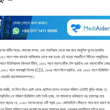
ালের মাটির পাত্র, পাথরের ফলক, এবং প্যাপিরাস থেকে শুরু করে আধুনিক যুগের ক্লাউড
০ সালে পাঞ্চ কার্ডের আবিষ্কার থেকে শুরু হওয়া এই যাত্রা পরবর্তীতে বিভিন্ন প্রযুক্তির
সালে উইলিয়ামস-কিলবার্ন টিউব, ১৯৫১ সালে ম্যাগনেটিক টেপ ড্রাইভ এবং ম্যাগনেটিক কোর
, ১৯৮২ সালে কমপ্যাক্ট ডিস্ক (CD), ১৯৯৪ সালে জিপ ড্রাইভ, এবং ১৯৯৫ সালে ডিজিটাল
েমোরি ধারণক্ষমতাসম্পন্ন।
যবহার করছি, তা দিনে দিনে ছোট থেকে ছোটতর হলেও তথ্যের পরিমাণ এতটাই বৃদ্ধি পাচ্ছে যে,
রতিদিন যে পরিমাণ ডিজিটাল ডাটা তৈরি হচ্ছে, তা সামলানো ভবিষ্যতে বড় চ্যালেঞ্জ হয়ে
ে বাড়ছে যে, ২০৪০ সালের মধ্যে এটি প্রায় ১৬০ জেটাবাইটে পৌঁছাতে পারে বলে ধারণা ক
। এত বিশাল পরিমাণ তথ্য সংরক্ষণের জন্য আমাদের কাছে এখনকার প্রযুক্তির বাইরে নতুন