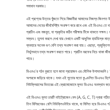
সমাধান দরকার।
এই প্রশ্নের উত্তর খুঁজতে গিয়ে বিজ্ঞানীরা আমাদের নিজস্ব
আমাদের দেহের জীববৈশিষ্ট্য সংরক্ষণ করে রাখে এবং এই ডিএনএ তে থ
প্রাচীন এবং মজবুত, যা প্রকৃতির কঠিন পরীক্ষায় টিকে থাকতে সক্ষম
সম্ভব। তুলনা করলে দেখা যায় যেখানে একটি আধুনিক হার্ডডিস্ক মাত
ব্যবহারে অনেক গুণ বেশি তথ্য সংরক্ষণ করা যায়। এছাড়া, প্রযুক্তি
নির্ভুলভাবে তথ্য সংরক্ষণ করতে পারে। প্রাচীন বরফের নিচে থাকা জী
পারে।
ডিএনএ’র গঠন বুঝতে হলে জানা প্রয়োজন এর মৌলিক উপাদানগুলি। 
অপরকে জড়িয়ে থাকে। যখন এই সুতোর মতো কুণ্ডলিত ডিএনএ হিস্ট
নিউক্লিয়াসের ভিতরের এই ক্রোমোজোমে মূলত ডিএনএ অবস্থান করে।
এই ডিএনএ মূলত চারটি নাইট্রোজেন বেস (A, G, C, T) দ্বারা গঠিত য
তিন বিলিয়নেরও বেশি নিউক্লিওটাইড থাকে, যা মিলিত হয়ে ডিএনএ গ