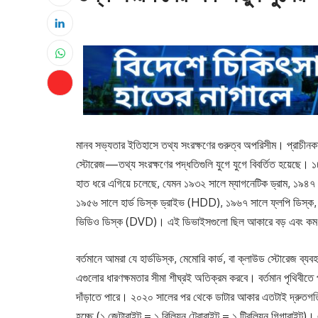
মানব সভ্যতার ইতিহাসে তথ্য সংরক্ষণের গুরুত্ব অপরিসীম। প্রাচীনক
স্টোরেজ—তথ্য সংরক্ষণের পদ্ধতিগুলি যুগে যুগে বিবর্তিত হয়েছে। ১৮৯
হাত ধরে এগিয়ে চলেছে, যেমন ১৯৩২ সালে ম্যাগনেটিক ড্রাম, ১৯৪৭ 
১৯৫৬ সালে
হার্ড ডিস্ক ড্রাইভ (HDD), ১৯৬৭ সালে ফ্লপি ডিস্ক
ভিডিও ডিস্ক (DVD)। এই ডিভাইসগুলো ছিল আকারে বড় এবং কম ম
বর্তমানে আমরা যে হার্ডডিস্ক, মেমোরি কার্ড, বা ক্লাউড স্টোরেজ ব্
এগুলোর ধারণক্ষমতার সীমা শীঘ্রই অতিক্রম করবে। বর্তমান পৃথিবীতে প্
দাঁড়াতে পারে। ২০২০ সালের পর থেকে ডাটার আকার এতটাই দ্রুতগতিত
হচ্ছে (১ জেটাবাইট = ১ বিলিয়ন টেরাবাইট = ১ ট্রিলিয়ন গিগাবাইট)