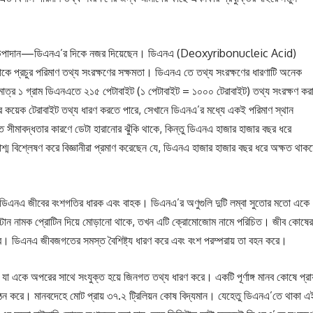
 জিনগত উপাদান—ডিএনএ’র দিকে নজর দিয়েছেন। ডিএনএ (Deoxyribonucleic Acid)
াকে প্রচুর পরিমাণ তথ্য সংরক্ষণের সক্ষমতা। ডিএনএ তে তথ্য সংরক্ষণের ধারণাটি অনেক
। মাত্র ১ গ্রাম ডিএনএতে ২১৫ পেটাবাইট (১ পেটাবাইট = ১০০০ টেরাবাইট) তথ্য সংরক্ষণ কর
্র কয়েক টেরাবাইট তথ্য ধারণ করতে পারে, সেখানে ডিএনএ’র মধ্যে একই পরিমাণ স্থান
গত সীমাবদ্ধতার কারণে ডেটা হারানোর ঝুঁকি থাকে, কিন্তু ডিএনএ হাজার হাজার বছর ধরে
বাশ্ম বিশ্লেষণ করে বিজ্ঞানীরা প্রমাণ করেছেন যে, ডিএনএ হাজার হাজার বছর ধরে অক্ষত থাক
ডিএনএ জীবের বংশগতির ধারক এবং বাহক। ডিএনএ’র অণুগুলি দুটি লম্বা সুতোর মতো একে
োন নামক প্রোটিন দিয়ে মোড়ানো থাকে, তখন এটি ক্রোমোজোম নামে পরিচিত। জীব কোষের
 ডিএনএ জীবজগতের সমস্ত বৈশিষ্ট্য ধারণ করে এবং বংশ পরম্পরায় তা বহন করে।
া একে অপরের সাথে সংযুক্ত হয়ে জিনগত তথ্য ধারণ করে। একটি পূর্ণাঙ্গ মানব কোষে প্রায
ঠন করে। মানবদেহে মোট প্রায় ৩৭.২ ট্রিলিয়ন কোষ বিদ্যমান। যেহেতু ডিএনএ’তে থাকা এ