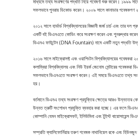
মাধ্যমে তথ্য সংরক্ষণের পদ্ধতি নিয়ে গবেষণা শুরু করেন। ১৯৯৯ সালে
সফলভাবে পুনরায় ডিকোড করেন। ২০০৯ সালে কানাডার গবেষকগণ ২
২০১২ সালে হার্ভার্ড বিশ্ববিদ্যালয়ের বিজ্ঞানী জর্জ চার্চ এবং তার 
একটি বই ডিএনএতে কোডিং করে সংরক্ষণ করেন এবং পুনরুদ্ধার করে
ডিএনএ ফাউন্টেন (DNA Fountain) নামে একটি নতুন পদ্ধতি উদ্ভাবিত
২০১৬ সালে মাইক্রোসফ্ট এবং ওয়াশিংটন বিশ্ববিদ্যালয়ের গবেষকরা
কলাম্বিয়া বিশ্ববিদ্যালয় এবং নিউ ইয়র্ক জেনোম সেন্টারের গবেষকরা ড
সফলভাবে ডিএনএতে সংরক্ষণ করেন। এই সময়ে ডিএনএতে তথ্য সংরক্
হয়।
বর্তমানে ডিএনএ তথ্য সংরক্ষণ প্রযুক্তির ক্ষেত্রে আরও উন্নততর 
উন্নত ত্রুটি সংশোধন প্রযুক্তি ব্যবহার করা হচ্ছে। এর ফলে ডিএনএ
কোম্পানি যেমন মাইক্রোসফট, ইলিউমিনা এবং টুইস্ট বায়োসায়েন্স ডি
সম্প্রতি ক্যালিফোর্নিয়ার তরুণ গবেষক নাথানিয়েল রকে এবং হিউনজুন