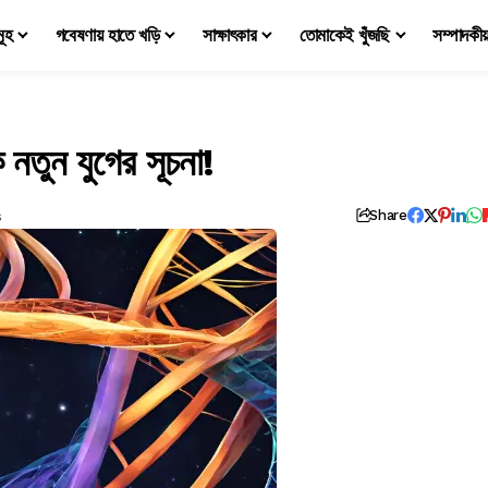
মূহ
গবেষণায় হাতে খড়ি
সাক্ষাৎকার
তোমাকেই খুঁজছি
সম্পাদকী
তুন যুগের সূচনা!
s
Share