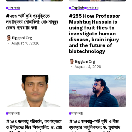
সাক্ষাৎকার
English
সাক্ষাৎকার
#২৫৬ স্মার্ট কৃষি প্রযুক্তিতে
#255 How Professor
লবণাক্ততা মোকাবিলা: মোঃ মামুনুর
Mushtaq Hussain is
রেজার গবেষণার কথা
using fruit flies to
investigate human
Biggani Org
disease, brain injury
August 10, 2026
and the future of
biotechnology
Biggani Org
August 4, 2026
সাক্ষাৎকার
সাক্ষাৎকার
#২৫৪ জলবায়ু পরিবর্তন, লবণাক্ততা
#২৫৩ জলবায়ু-স্মার্ট কৃষি ও বীজ
ও উদ্ভিদের জিন সিগন্যালিং: ড. মোঃ
ব্যবস্থার আধুনিকায়ন: ড. মুহাম্মাদ