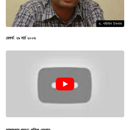
ড. শফিউল ইসলাম
রেকর্ড: ২৯ মার্চ ২০০৬
সাক্ষাৎকার গ্রহণ: শফিক রেহমান