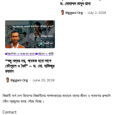
ড. মোহাম্মদ মাসুদ রানা
Biggani Org
July 2, 2026
উচ্চশিক্ষা ও গবেষণার সুযোগ
পরিবেশ ও পৃথিবী
“শুধু নম্বর নয়, গবেষক হতে লাগে
কৌতূহল ও ধৈর্য” – ড. মো. হাফিজুর
রহমান
Biggani Org
June 25, 2026
বিজ্ঞানী অর্গ দেশ বিদেশের বিজ্ঞানীদের সাক্ষাৎকারের মাধ্যমে তাদের জীবন ও গবেষণার গল্পগুলি
নবীন প্রজন্মের কাছে পৌছে দিচ্ছে।
Contact: