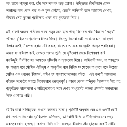
বরং তাকে শ্রদ্ধা করা, তাঁর সঙ্গে সম্পর্ক গড়ে তোলা। উদ্ভিদের জীববিজ্ঞান যেমন
আমাদের বলে কোন গাছ কখন ফুল ফোটায়, তেমনি আদিবাসী জ্ঞান আমাদের শেখায়,
কীভাবে সেই ফুলের প্রতীক্ষায় থাকা যায় কৃতজ্ঞতা নিয়ে।
এই ধারণা অনেক পাঠকের কাছে নতুন মনে হতে পারে, বিশেষত যাঁরা বিজ্ঞানে “সত্য”
খোঁজেন যুক্তি ও প্রমাণের ভিতর দিয়ে। কিন্তু কিমেরা যেটা বোঝাতে চান, তা হলো —
বিজ্ঞান যতই নিরপেক্ষ হবার দাবি করুক, বাস্তবে তা এক সংস্কৃতি-প্রসূত প্রক্রিয়া।
আমরা যা পরিমাপ করি, যেভাবে প্রশ্ন তুলি, যে দৃষ্টিকোণ থেকে বিশ্লেষণ করি —
সবকিছুই নির্ধারিত হয় আমাদের দৃষ্টিভঙ্গি ও মূল্যবোধ দিয়ে। আদিবাসী জ্ঞান, যা প্রজন্মের
পর প্রজন্ম ধরে মৌখিক ঐতিহ্য ও প্রকৃতির সঙ্গে নিবিড় সংযোগের মাধ্যমে গড়ে উঠেছে,
সেটিও এক ধরনের ‘বিজ্ঞান’, যদিও তা প্রথাগত সংজ্ঞার বাইরে। এই কথাটি আজকের
পরিবেশ সংকটের সময়ে বিশেষভাবে গুরুত্বপূর্ণ। কারণ কেবল যান্ত্রিক বিশ্লেষণ দিয়ে নয়,
প্রকৃতিকে ভালোবাসা ও দায়িত্ববোধের সঙ্গে দেখার মাধ্যমেই আমরা টেকসই সমাধানের
দিকে এগোতে পারি।
বইটির ভাষা সাহিত্যিক, কখনো কবিতার মতো। প্রতিটি অধ্যায় যেন এক একটি ছোট
গল্প, যেখানে কিমেরার ব্যক্তিগত অভিজ্ঞতা, আদিবাসী রীতি, ও উদ্ভিদবিজ্ঞানের তথ্য
একত্রে বোনা হয়েছে। কখনো তিনি বর্ণনা করছেন কীভাবে তাঁর ছাত্ররা একটি মাটির