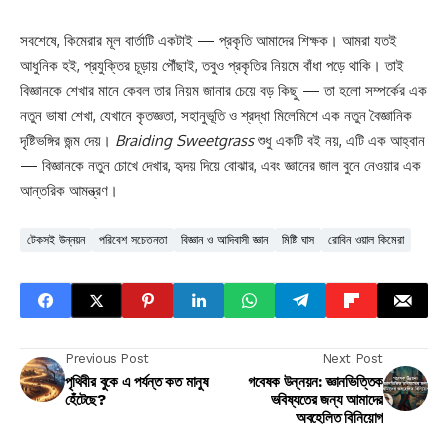
সবশেষে, কিমেরার মূল বার্তাটি একটাই — প্রকৃতি আমাদের শিক্ষক। আমরা যতই
আধুনিক হই, প্রযুক্তির চূড়ায় পৌঁছাই, তবুও প্রকৃতির নিয়মে বাঁধা পড়ে থাকি। তাই
বিজ্ঞানকে শেখার মানে কেবল তার নিয়ম জানার চেয়ে বড় কিছু — তা হলো সম্পর্কের এক
নতুন ভাষা শেখা, যেখানে কৃতজ্ঞতা, সহানুভূতি ও শ্রদ্ধা মিলেমিশে এক নতুন বৈজ্ঞানিক
দৃষ্টিভঙ্গির জন্ম দেয়।
Braiding Sweetgrass
শুধু একটি বই নয়, এটি এক আহ্বান
— বিজ্ঞানকে নতুন চোখে দেখার, হৃদয় দিয়ে বোঝার, এবং জ্ঞানের জাল বুনে নেওয়ার এক
আন্তরিক আমন্ত্রণ।
টেকসই উন্নয়ন
পরিবেশ সচেতনতা
বিজ্ঞান ও আদিবাসী জ্ঞান
মিষ্টি ঘাস
রোবিন ওয়াল কিমেরা
Previous Post
Next Post
পৃথিবীর বুকে এ পর্যন্ত কত মানুষ
গবেষক উন্নয়ন: জ্ঞানভিত্তিক
হেঁটেছে?
ভবিষ্যতের জন্য আমাদের
অবহেলিত বিনিয়োগ