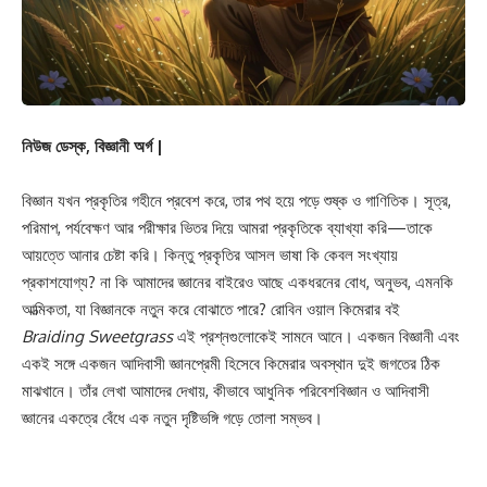
নিউজ ডেস্ক, বিজ্ঞানী অর্গ |
বিজ্ঞান যখন প্রকৃতির গহীনে প্রবেশ করে, তার পথ হয়ে পড়ে শুষ্ক ও গাণিতিক। সূত্র,
পরিমাপ, পর্যবেক্ষণ আর পরীক্ষার ভিতর দিয়ে আমরা প্রকৃতিকে ব্যাখ্যা করি—তাকে
আয়ত্তে আনার চেষ্টা করি। কিন্তু প্রকৃতির আসল ভাষা কি কেবল সংখ্যায়
প্রকাশযোগ্য? না কি আমাদের জ্ঞানের বাইরেও আছে একধরনের বোধ, অনুভব, এমনকি
আত্মিকতা, যা বিজ্ঞানকে নতুন করে বোঝাতে পারে? রোবিন ওয়াল কিমেরার বই
Braiding Sweetgrass
এই প্রশ্নগুলোকেই সামনে আনে। একজন বিজ্ঞানী এবং
একই সঙ্গে একজন আদিবাসী জ্ঞানপ্রেমী হিসেবে কিমেরার অবস্থান দুই জগতের ঠিক
মাঝখানে। তাঁর লেখা আমাদের দেখায়, কীভাবে আধুনিক পরিবেশবিজ্ঞান ও আদিবাসী
জ্ঞানের একত্রে বেঁধে এক নতুন দৃষ্টিভঙ্গি গড়ে তোলা সম্ভব।