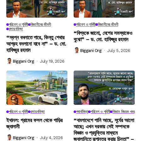
পরিবেশ ও পৃথিবী
বিজ্ঞানীদের জীবনী
পরিবেশ ও পৃথিবী
বিজ্ঞানীদের জীবনী
রসায়নবিদ্যা
“বিশ্বকে জানো, দেশের সমস্যাকেও
“স্বপ্ন বদলাতে পারে, কিন্তু শেখার
বুঝো” – ড. মো. হাফিজুর রহমান
আগ্রহ বদলানো যাবে না” – ড. মো.
হাফিজুর রহমান
Biggani Org
July 5, 2026
Biggani Org
July 19, 2026
পরিবেশ ও পৃথিবী
রসায়নবিদ্যা
পদার্থবিদ্যা
পরিবেশ ও পৃথিবী
বিজ্ঞান বিষয়ক খবর
ইথানল: গ্রামের ফসল থেকে গাড়ির
“বাংলাদেশে পানি আছে, সূর্যের আলো
জ্বালানী
আছে; এখন দরকার সেই সম্পদকে
বিজ্ঞান ও প্রযুক্তির মাধ্যমে
Biggani Org
July 4, 2026
জ্বালানিতে রূপান্তর করার চিন্তা” –