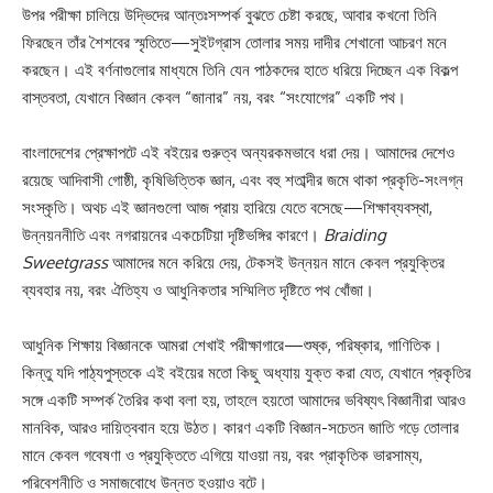
উপর পরীক্ষা চালিয়ে উদ্ভিদের আন্তঃসম্পর্ক বুঝতে চেষ্টা করছে, আবার কখনো তিনি
ফিরছেন তাঁর শৈশবের স্মৃতিতে—সুইটগ্রাস তোলার সময় দাদীর শেখানো আচরণ মনে
করছেন। এই বর্ণনাগুলোর মাধ্যমে তিনি যেন পাঠকদের হাতে ধরিয়ে দিচ্ছেন এক বিকল্প
বাস্তবতা, যেখানে বিজ্ঞান কেবল “জানার” নয়, বরং “সংযোগের” একটি পথ।
বাংলাদেশের প্রেক্ষাপটে এই বইয়ের গুরুত্ব অন্যরকমভাবে ধরা দেয়। আমাদের দেশেও
রয়েছে আদিবাসী গোষ্ঠী, কৃষিভিত্তিক জ্ঞান, এবং বহু শতাব্দীর জমে থাকা প্রকৃতি-সংলগ্ন
সংস্কৃতি। অথচ এই জ্ঞানগুলো আজ প্রায় হারিয়ে যেতে বসেছে—শিক্ষাব্যবস্থা,
উন্নয়ননীতি এবং নগরায়নের একচেটিয়া দৃষ্টিভঙ্গির কারণে।
Braiding
Sweetgrass
আমাদের মনে করিয়ে দেয়, টেকসই উন্নয়ন মানে কেবল প্রযুক্তির
ব্যবহার নয়, বরং ঐতিহ্য ও আধুনিকতার সম্মিলিত দৃষ্টিতে পথ খোঁজা।
আধুনিক শিক্ষায় বিজ্ঞানকে আমরা শেখাই পরীক্ষাগারে—শুষ্ক, পরিষ্কার, গাণিতিক।
কিন্তু যদি পাঠ্যপুস্তকে এই বইয়ের মতো কিছু অধ্যায় যুক্ত করা যেত, যেখানে প্রকৃতির
সঙ্গে একটি সম্পর্ক তৈরির কথা বলা হয়, তাহলে হয়তো আমাদের ভবিষ্যৎ বিজ্ঞানীরা আরও
মানবিক, আরও দায়িত্ববান হয়ে উঠত। কারণ একটি বিজ্ঞান-সচেতন জাতি গড়ে তোলার
মানে কেবল গবেষণা ও প্রযুক্তিতে এগিয়ে যাওয়া নয়, বরং প্রাকৃতিক ভারসাম্য,
পরিবেশনীতি ও সমাজবোধে উন্নত হওয়াও বটে।