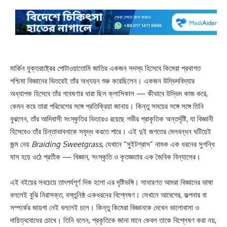
মার্কিন যুক্তরাষ্ট্রের পোটাওয়াতোমি জাতির একজন সদস্য হিসেবে কিমেরা প্রথাগত
পশ্চিমা বিজ্ঞানের ভিতরেই তাঁর অধ্যয়ন শুরু করেছিলেন। একজন উদ্ভিদবিদ্যার
অধ্যাপক হিসেবে তাঁর গবেষণার ধারা ছিল ক্লাসিকাল — কীভাবে উদ্ভিদ কাজ করে,
কেমন করে তারা পরিবেশের সঙ্গে প্রতিক্রিয়া জানায়। কিন্তু সময়ের সঙ্গে সঙ্গে তিনি
বুঝলেন, তাঁর আদিবাসী সংস্কৃতির ভিতরেও রয়েছে গভীর প্রাকৃতিক অন্তর্দৃষ্টি, যা বিজ্ঞানী
হিসেবেও তাঁর চিন্তাভাবনাকে সমৃদ্ধ করতে পারে। এই দুই জগতের মেলবন্ধন ঘটিয়েই
জন্ম নেয়
Braiding Sweetgrass
, যেখানে “সুইটগ্রাস” নামক এক ধরনের সুগন্ধি
ঘাস হয়ে ওঠে প্রতীক — বিজ্ঞান, সংস্কৃতি ও কৃতজ্ঞতার এক জৈবিক বিন্যাসের।
এই বইয়ের সবচেয়ে তাৎপর্যপূর্ণ দিক হলো এর দৃষ্টিভঙ্গি। সাধারণত আমরা বিজ্ঞানের ভাষা
বললেই বুঝি নিরাসক্ত, বস্তুনিষ্ঠ একধরনের বিশ্লেষণ। সেখানে আবেগের, কল্পনার বা
সম্পর্কের জায়গা নেই বললেই চলে। কিন্তু কিমেরা বিজ্ঞানকে দেখেন ভালোবাসা ও
দায়িত্ববোধের চোখে। তিনি বলেন, প্রকৃতিকে জানা মানে কেবল তাকে বিশ্লেষণ করা নয়,