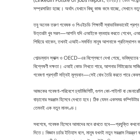
(LinkedIn Future of Jobs Report, ২০২৫)। ডেটা সায়েন্টিস্ট
সম্প্রসারিত হচ্ছে। অর্থাৎ যেখানে কিছু কাজ কমে যাচ্ছে, সেখানে নতু
তবু অনেক তরুণ গবেষক ও পিএইচডি শিক্ষার্থী স্বাভাবিকভাবেই 
উত্তরটা খুব সরল—আপনি যদি এআইকে ব্যবহার করতে শেখেন, এআই আপ
পিছিয়ে থাকেন, তখনই এআই–সমর্থিত মানুষ আপনাকে প্রতিস্থাপন 
গোল্ডম্যান স্যাক্স ও OECD–এর বিশ্লেষণে দেখা গেছে, ভবিষ্যতের 
বিশ্লেষণী দক্ষতা। এআই কোড লিখতে পারে, আপনার লিটারেচার সাজিয়
গবেষণা প্রশ্নটি সত্যিই মূল্যবান—সেই বোধ তৈরি করতে পারে কেব
আজকের গবেষণা-পরিবেশে চ্যাটজিপিটি, গুগল কো-পাইলট বা জেনারেটি
বাড়ানোর সরঞ্জাম হিসেবে দেখতে হবে। ঠিক যেমন একসময় কম্পিউটা
তেমনই এক নতুন মানদণ্ড।
সবশেষে, গবেষক হিসেবে আমাদের মনে রাখতে হবে—প্রযুক্তি কখনো মান
দিতে। বিজ্ঞান চর্চার ইতিহাস বলে, মানুষ যখনই নতুন সরঞ্জাম নিয়ন্ত্রণ