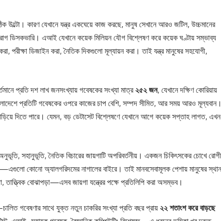
 উল্টো। কারণ যেখানে যন্ত্র একঘেয়ে কাজ করছে, মানুষ সেখানে আরও জটিল, উচ্চমানের
ড্রাগ ডিসকভারি। এআই যেখানে কয়েক মিলিয়ন যৌগ বিশ্লেষণ করে কয়েক ঘণ্টায় সম্ভাব্য
রা, পরীক্ষা ডিজাইন করা, নৈতিক দিকগুলো মূল্যায়ন করা। তাই যন্ত্র মানুষের সহযোগী,
তমানে প্রতি দশ লাখ জনসংখ্যায় গবেষকের সংখ্যা মাত্র
২৫২ জন
, যেখানে দক্ষিণ কোরিয়ায়
 প্রতিটি গবেষকের ওপরে কাজের চাপ বেশি, সম্পদ সীমিত, আর সময় আরও মূল্যবান
ড়িয়ে দিতে পারে। যেমন, বড় ডেটাসেট বিশ্লেষণে যেখানে আগে কয়েক সপ্তাহ লাগত, এখন
বিক অনুভূতি, সহানুভূতি, নৈতিক বিচারের জায়গাটি অপরিবর্তনীয়। একজন চিকিৎসকের চোখে রোগ
্ষমতা—এগুলো কোনো অ্যালগরিদমের নাগালের বাইরে। তাই মানবসেবামূলক পেশায় মানুষের স্থা
, তাত্ত্বিক বোঝাপড়া—এসব জায়গা যন্ত্রের পক্ষে প্রতিলিপি করা অসম্ভব।
চালিত গবেষণার সাথে যুক্ত নতুন চাকরির সংখ্যা প্রতি বছর প্রায়
২২ শতাংশ করে বাড়ছে