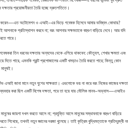
, এআই–সহায়ক গবেষক, বৈজ্ঞানিক কম্পিউটিং বিশেষজ্ঞ—এ ধরনের ভূমিকা খুব দ্রুত
ন দক্ষতার প্রয়োজনীয়তা তৈরি হচ্ছে দ্রুতগতিতে।
প্রশ্ন করেন—এত অটোমেশন ও এআই–এর ভিড়ে গবেষক হিসেবে আমার ভবিষ্যৎ কোথায়?
নাকে প্রতিস্থাপন করবে না; বরং আপনার সক্ষমতাকে বহুগুণ বাড়িয়ে দেবে। আর যদি
করতে পারে।
গবেষকরা তিন ধরনের দক্ষতায় অন্যদের থেকে এগিয়ে থাকবেন: কৌতূহল, শেখার ক্ষমতা এবং
ে দিতে পারে, এমনকি গ্রান্ট প্রপোজালের একটি খসড়াও তৈরি করতে পারে; কিন্তু কোন
ল মানুষই।
ভ এআই জানা মানে নতুন যুগের সাক্ষরতা। এগুলোকে ভয় না করে বরং নিজের কাজের দক্ষতা
র ব্যবহার করা ছিল একটি বিশেষ দক্ষতা, পরে তা হয়ে যায় মৌলিক মানব–অভ্যাস—এআইও
ুষের জায়গা দখল করতে আসে না; প্রযুক্তি আসে মানুষের সম্ভাবনাকে বহুগুণ বাড়িয়ে
 করতে শিখেছে, তখনই নতুন জ্ঞানের দরজা খুলেছে। তাই কৃত্রিম বুদ্ধিমত্তাকে প্রতিদ্বন্দ্বী নয