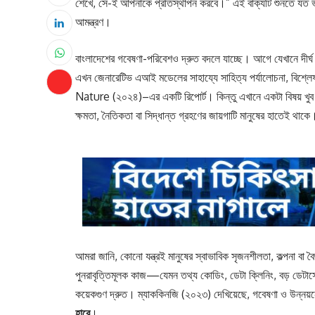
শেখে, সে-ই আপনাকে প্রতিস্থাপন করবে।” এই বাক্যটি শুনতে যত ভ
আমন্ত্রণ।
বাংলাদেশের গবেষণা-পরিবেশও দ্রুত বদলে যাচ্ছে। আগে যেখানে দীর্ঘ স
এখন জেনারেটিভ এআই মডেলের সাহায্যে সাহিত্য পর্যালোচনা, বিশ্
Nature (২০২৪)–এর একটি রিপোর্ট। কিন্তু এখানে একটা বিষয় খুব পরি
ক্ষমতা, নৈতিকতা বা সিদ্ধান্ত গ্রহণের জায়গাটি মানুষের হাতেই থাকে
আমরা জানি, কোনো যন্ত্রই মানুষের স্বাভাবিক সৃজনশীলতা, কল্পনা বা বৈ
পুনরাবৃত্তিমূলক কাজ—যেমন তথ্য কোডিং, ডেটা ক্লিনিং, বড় ডেটাসে
কয়েকগুণ দ্রুত। ম্যাককিনজি (২০২৩) দেখিয়েছে, গবেষণা ও উন্নয
হারে
।