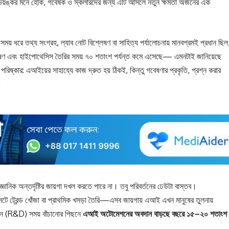
য়ঙ্কর মনে হোক, গবেষক ও স্কলারদের জন্য এটি আসলে নতুন ক্ষমতা অর্জনের এক
ময় ধরে তথ্য সংগ্রহ, ল্যাব নোট বিশ্লেষণ বা সাহিত্য পর্যালোচনায় মানবশ্রমই প্রধান ছিল
লেষণ এবং হাইপোথেসিস তৈরির সময় ৭০ শতাংশ পর্যন্ত কমে এসেছে— এমনটাই জানিয়েছে
ষ্কার: এআইয়ের সাহায্যে কাজ দ্রুত হয় ঠিকই, কিন্তু গবেষণার প্রকৃতি, প্রশ্ন করার
।
জ্ঞানিক অন্তর্দৃষ্টির জায়গা দখল করতে পারে না। তবু পরিবর্তনের ঢেউটা বাস্তব।
টে ট্রেন্ড খোঁজা বা প্রাথমিক খসড়া তৈরি—এসব জায়গায় এআই এখন মানুষের তুলনায়
়নে (R&D) সময় বাঁচানোর পিছনে
এআই অটোমেশনের অবদান বাড়ছে বছরে ১৫–২০ শতাংশ