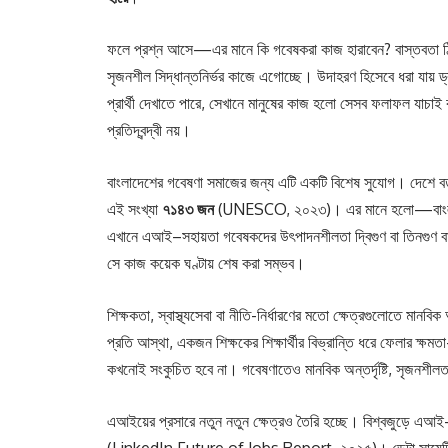
ফলে প্রশ্ন আসে—এর মানে কি গবেষকরা কাজ হারাবেন? বাস্তবতা ঠিক
সৃজনশীল সিদ্ধান্তনির্ভর কাজে এগোচ্ছে। উদাহরণ হিসেবে ধরা যায় 
প্রার্থী দেখাতে পারে, সেখানে মানুষের কাজ হলো সেসব ফলাফল যাচাই ক
প্রতিদ্বন্দ্বী নয়।
বাংলাদেশের গবেষণা সমাজের জন্য এটি একটি বিশেষ সুযোগ। দেশে বর্
এই সংখ্যা
৭১৪৩ জন
(UNESCO, ২০২৩)। এর মানে হলো—বাংলাদেশে
এখানে এআই–সহায়তা গবেষকদের উৎপাদনশীলতা দ্বিগুণ বা তিনগুণ বা
সে কাজ কয়েক ঘণ্টায় শেষ করা সম্ভব।
শিক্ষকতা, স্বাস্থ্যসেবা বা নীতি-নির্ধারণের মতো ক্ষেত্রগুলোতে মান
প্রতি আস্থা, একজন শিক্ষকের শিক্ষার্থীর বিভ্রান্তি ধরে ফেলার ক
কখনোই সংকুচিত হবে না। গবেষণাতেও মানবিক অন্তর্দৃষ্টি, সৃজনশীলতা
এআইয়ের প্রসারে নতুন নতুন ক্ষেত্রও তৈরি হচ্ছে। বিশ্বজুড়ে এআই–