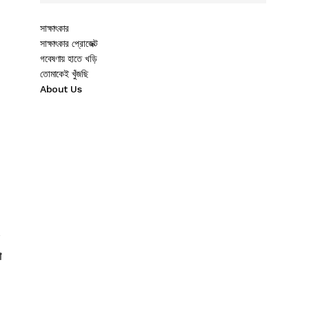
সাক্ষাৎকার
সাক্ষাৎকার প্রোজেক্ট
গবেষণায় হাতে খড়ি
তোমাকেই খুঁজছি
About Us
া