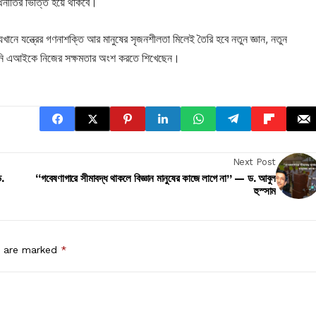
থনীতির ভিত্তি হয়ে থাকবে।
ে যন্ত্রের গণনাশক্তি আর মানুষের সৃজনশীলতা মিলেই তৈরি হবে নতুন জ্ঞান, নতুন
, যিনি এআইকে নিজের সক্ষমতার অংশ করতে শিখেছেন।
Next Post
ড.
“গবেষণাগারে সীমাবদ্ধ থাকলে বিজ্ঞান মানুষের কাজে লাগে না” — ড. আবুল
হুস্সাম
s are marked
*