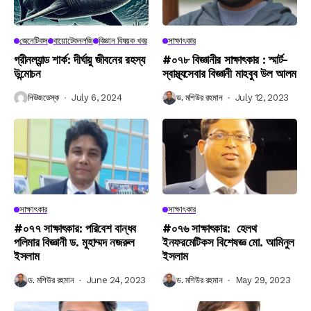
জেনেটিকস
বায়োটেকনলজি
বিজ্ঞান বিষয়ক খবর
সাক্ষাৎকার
গ্রীনল্যান্ড শার্ক: দীর্ঘায়ু জীবনের রহস্য
#০৭৮ বিজ্ঞানীর সাক্ষাৎকার : স্মার্ট-
উন্মোচন
স্বাস্থ্যসেবার বিজ্ঞানী মাহবুব উল আলম
নিউজডেস্ক
July 6, 2024
ড. মশিউর রহমান
July 12, 2023
সাক্ষাৎকার
সাক্ষাৎকার
#০৭৭ সাক্ষাৎকার: পরিবেশ বান্ধব
#০৭৬ সাক্ষাৎকার: হেলথ
পলিমার বিজ্ঞানী ড. মুহাম্মদ নজরুল
ইনফরমেটিকস বিশেষজ্ঞ মো. আমিনুল
ইসলাম
ইসলাম
ড. মশিউর রহমান
June 24, 2023
ড. মশিউর রহমান
May 29, 2023