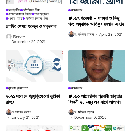
ইলেক্ট্রনিক্স
কম্পিউটার টিপস
সাক্ষাৎকার
ছোটদের জন্য বিজ্ঞান
তথ্যপ্রযুক্তি
#০৬৭ গবেষণা – সমস‍্যা ও কিছু
প্রথম পাতায়
প্রযুক্তি বিষয়ক খবর
পথ: অধ‍্যাপক আতিকুর রহমান আহাদ
কোডিং শেখার গুরুত্ব ও সম্ভাবনা
ড. মশিউর রহমান
April 28, 2021
নিউজডেস্ক
December 29, 2021
কৃত্রিম বুদ্ধিমত্তা
সাক্ষাৎকার
২০২১ সনে যে প্রযুক্তিগুলো ভূমিকা
#০৬৩ আমেরিকায় প্রবাসী ডাক্তার
রাখবে
বিজ্ঞানী ডা. মঞ্জুর এর সাথে আলাপন
ড. মশিউর রহমান
ড. মশিউর রহমান
January 21, 2021
December 9, 2020