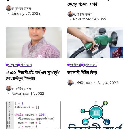
হেল্থে গবেষণার পথ
ড. মশিউর রহমান
January 23, 2023
ড. মশিউর রহমান
November 19, 2022
অন্যান্য
সাক্ষাৎকার
পদার্থবিদ্যা
প্রথম পাতায়
#০৬৯ বিজ্ঞানী.ডট.অর্গ এর মুখোমুখি
জ্বালানী বিহীন বিশ্ব
মো.নাজীবুল ইসলাম
ড. মশিউর রহমান
May 4, 2022
ড. মশিউর রহমান
November 17, 2022