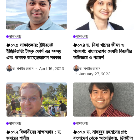
সাক্ষাৎকার
সাক্ষাৎকার
#০৭৫ সাক্ষাতকার: ইন্টারনেট
#০৭৪ ড. নিসা খানের জীবন ও
ইঞ্জিনিয়ারিং টাস্ক ফোর্স এর সদস্য
গবেষণা: বাংলাদেশের মেধাবী বিজ্ঞানীর
এবং গবেষক জাহেদুজ্জামান সরকার
অভিজ্ঞতা ও পরামর্শ
ড. মশিউর রহমান
April 16, 2023
ড. মশিউর রহমান
January 27, 2023
সাক্ষাৎকার
সাক্ষাৎকার
#০৭২ বিজ্ঞানীদের সাক্ষাৎকার : ড.
#০৭০ ড. মাহবুবুর রহমানের গল্প:
জুবায়ের শামীম
বাংলাদেশ থেকে আমেরিকায়, ডিজিটাল