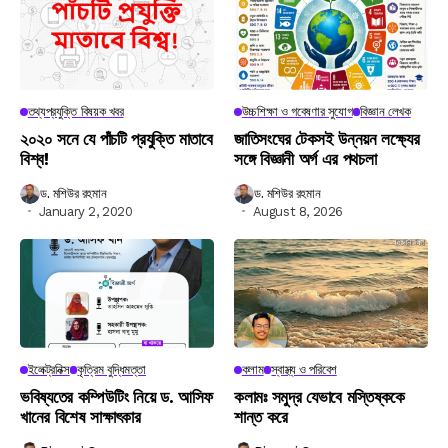
তথ্যপ্রযুক্তি বিষয়ক খবর
উচ্চশিক্ষা ও গবেষণার সুযোগ
বিজ্ঞান লেখক
২০২০ সনে যে পাঁচটি প্রযুক্তি মাতাবে
জাতিসংঘের টেকসই উন্নয়ন লক্ষ্যের
বিশ্ব!
সঙ্গে বিজ্ঞানী অর্গ এর পথচলা
ড. মশিউর রহমান
ড. মশিউর রহমান
January 2, 2020
August 8, 2026
ইলেক্ট্রনিক্স
কৃত্রিম বুদ্ধিমত্তা
কলাম
স্বাস্থ্য ও পরিবেশ
ভবিষ্যতের কম্পিউটিং নিয়ে ড. আসিফ
কলামঃ সমুদ্র যেভাবে মস্তিষ্ককে
খানের বিশেষ সাক্ষাৎকার
শান্ত করে