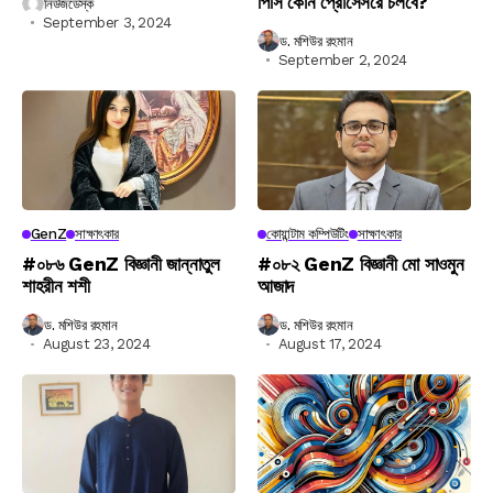
পিসি কোন প্রোসেসরে চলবে?
নিউজডেস্ক
September 3, 2024
ড. মশিউর রহমান
September 2, 2024
GenZ
সাক্ষাৎকার
কোয়ান্টাম কম্পিউটিং
সাক্ষাৎকার
#০৮৬ GenZ বিজ্ঞানী জান্নাতুল
#০৮২ GenZ বিজ্ঞানী মো সাওমুন
শাহরীন শশী
আজাদ
ড. মশিউর রহমান
ড. মশিউর রহমান
August 23, 2024
August 17, 2024