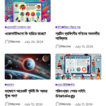
ওয়েবসাইট সংক্রান্ত খবর
গণিত
বিজ্ঞান বিষয়ক খবর
ওয়েবসাইটগুলো কি হারিয়ে যাচ্ছে?
প্রাচীন ব্যাবিলনীয় গণিতের অভাবনীয়
আবিষ্কার
নিউজডেস্ক
July 20, 2024
নিউজডেস্ক
July 13, 2024
মহাকাশ
ওয়েব রিভিউ
গণিত
মহাকাশে আরেকটি পৃথিবী কি আমরা
পরিসংখ্যান শেখার সাইট:
খুঁজে পাব?
Statology
নিউজডেস্ক
July 12, 2024
নিউজডেস্ক
July 11, 2024