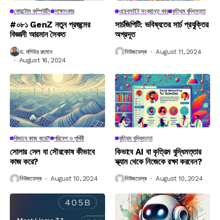
কোয়ান্টাম কম্পিউটিং
সাক্ষাৎকার
ওয়েবসাইট সংক্রান্ত খবর
কৃত্রিম বুদ্ধিমত্তা
#০৮১ GenZ নতুন প্রজন্মের
সার্চজিপিটি: ভবিষ্যতের সার্চ প্রযুক্তির
বিজ্ঞানী আরমান সৈকত
অগ্রদূত
ড. মশিউর রহমান
নিউজডেস্ক
August 11, 2024
August 16, 2024
কিভাবে কাজ করে?
পরিবেশ ও পৃথিবী
কৃত্রিম বুদ্ধিমত্তা
সোলার সেল বা সৌরকোষ কীভাবে
কিভাবে AI বা কৃত্রিম বুদ্ধিমত্তার
কাজ করে?
স্ক্যাম থেকে নিজেকে রক্ষা করবেন?
নিউজডেস্ক
August 10, 2024
নিউজডেস্ক
August 10, 2024