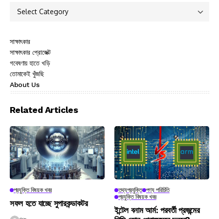
সাক্ষাৎকার
সাক্ষাৎকার প্রোজেক্ট
গবেষণায় হাতে খড়ি
তোমাকেই খুঁজছি
About Us
Related Articles
প্রযুক্তি বিষয়ক খবর
তথ্যপ্রযুক্তি
পণ্য পরিচিতি
প্রযুক্তি বিষয়ক খবর
সফল হতে যাচ্ছে সুপারকন্ডাকটর
ইন্টেল বনাম আর্ম: পরবর্তী প্রজন্মের