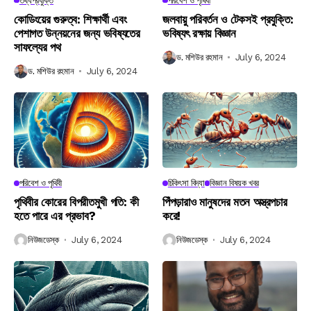
তথ্যপ্রযুক্তি
পরিবেশ ও পৃথিবী
কোডিংয়ের গুরুত্ব: শিক্ষার্থী এবং
জলবায়ু পরিবর্তন ও টেকসই প্রযুক্তি:
পেশাগত উন্নয়নের জন্য ভবিষ্যতের
ভবিষ্যৎ রক্ষায় বিজ্ঞান
সাফল্যের পথ
ড. মশিউর রহমান
July 6, 2024
ড. মশিউর রহমান
July 6, 2024
পরিবেশ ও পৃথিবী
চিকিৎসা বিদ্যা
বিজ্ঞান বিষয়ক খবর
পৃথিবীর কোরের বিপরীতমুখী গতি: কী
পিঁপড়ারাও মানুষদের মতন অস্ত্রপচার
হতে পারে এর প্রভাব?
করে!
নিউজডেস্ক
July 6, 2024
নিউজডেস্ক
July 6, 2024