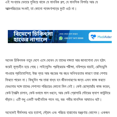
এই সংখ্যার ভেতরে লুকিয়ে থাকে যে মানবিক গল্প, যে মানসিক বিপর্যয় আর যে
আত্মপরিচয়ের সংকট, তা কোনো গবেষণাপত্রে ফুটে ওঠে না।
অনেক চিকিৎসক নতুন দেশে এসে দেখেন যে তাদের দক্ষতা আর জানাশোনা যেন হঠাৎ
করেই মূল্যহীন হয়ে গেছে। লাইসেন্সিং প্রক্রিয়ার পরীক্ষা, নথিপত্র যাচাই, রেসিডেন্সি
পাওয়ার প্রতিযোগিতা, উচ্চ ব্যয় আর বছরের পর বছর অনিশ্চয়তার কারণে তারা পেশায়
ফিরতে পারেন না। কিছুদিন পর তারা বাধ্য হন জীবনধারণের জন্য এমন কাজ করতে
যেগুলোর সঙ্গে তাদের পেশাগত পরিচয়ের কোনো মিল নেই। কেউ রেস্তোরাঁয় কাজ করেন,
কেউ ট্যাক্সি চালান, কেউ গুদামে মাল গুছান, আর কেউ গ্রোসারি স্টোরের ক্যাশ কাউন্টারে
দাঁড়ান। এটি শুধু একটি অর্থনৈতিক পতন নয়, বরং গভীর মানসিক আঘাতও বটে।
অনেকেই দীর্ঘসময় ধরে হতাশা, স্ট্রেস এবং পরিচয় হারানোর যন্ত্রণায় ভোগেন। একজন