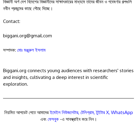
বিজ্ঞানী অর্গ দেশ বিদেশের বিজ্ঞানীদের সাক্ষাৎকারের মাধ্যমে তাদের জীবন ও গবেষণার গল্পগুলি
নবীন প্রজন্মের কাছে পৌছে দিচ্ছে।
Contact:
biggani.org@gmail.com
সম্পাদক:
মোঃ মঞ্জুরুল ইসলাম
Biggani.org connects young audiences with researchers' stories
and insights, cultivating a deep interest in scientific
exploration.
নিয়মিত আপডেট পেতে আমাদের
ইমেইল নিউজলেটার
,
টেলিগ্রাম
,
টুইটার X
,
WhatsApp
এবং
ফেসবুক
-এ সাবস্ক্রাইব করে নিন।