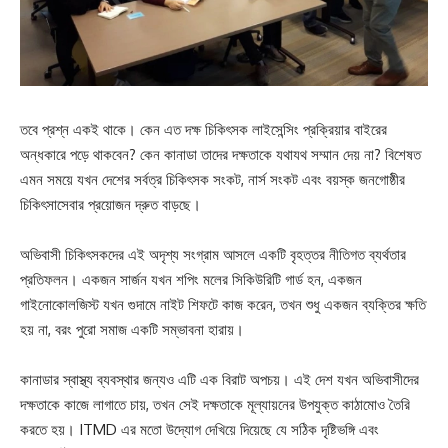
তবে প্রশ্ন একই থাকে। কেন এত দক্ষ চিকিৎসক লাইসেন্সিং প্রক্রিয়ার বাইরের
অন্ধকারে পড়ে থাকবেন? কেন কানাডা তাদের দক্ষতাকে যথাযথ সম্মান দেয় না? বিশেষত
এমন সময়ে যখন দেশের সর্বত্র চিকিৎসক সংকট, নার্স সংকট এবং বয়স্ক জনগোষ্ঠীর
চিকিৎসাসেবার প্রয়োজন দ্রুত বাড়ছে।
অভিবাসী চিকিৎসকদের এই অদৃশ্য সংগ্রাম আসলে একটি বৃহত্তর নীতিগত ব্যর্থতার
প্রতিফলন। একজন সার্জন যখন শপিং মলের সিকিউরিটি গার্ড হন, একজন
গাইনোকোলজিস্ট যখন গুদামে নাইট শিফটে কাজ করেন, তখন শুধু একজন ব্যক্তির ক্ষতি
হয় না, বরং পুরো সমাজ একটি সম্ভাবনা হারায়।
কানাডার স্বাস্থ্য ব্যবস্থার জন্যও এটি এক বিরাট অপচয়। এই দেশ যখন অভিবাসীদের
দক্ষতাকে কাজে লাগাতে চায়, তখন সেই দক্ষতাকে মূল্যায়নের উপযুক্ত কাঠামোও তৈরি
করতে হয়। ITMD এর মতো উদ্যোগ দেখিয়ে দিয়েছে যে সঠিক দৃষ্টিভঙ্গি এবং