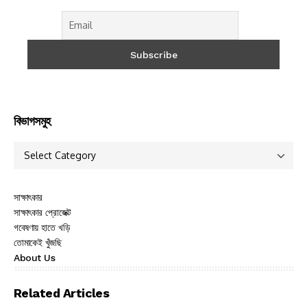
বিভাগসমুহ
সাক্ষাৎকার
সাক্ষাৎকার প্রোজেক্ট
গবেষণায় হাতে খড়ি
তোমাকেই খুঁজছি
About Us
Related Articles