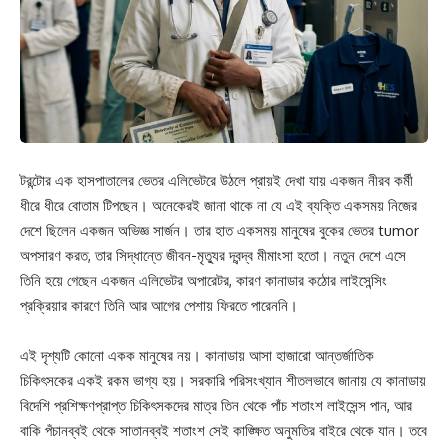
টরন্টোর এক হাসপাতালের ভেতর এলিভেটরে উঠলে প্রায়ই দেখা যায় একজন নীরব কর্মী
ধীরে ধীরে বোতাম টিপছেন। অনেকেরই জানা থাকে না যে এই ব্যক্তি একসময় নিজের
দেশে ছিলেন একজন অভিজ্ঞ সার্জন। তার হাত একসময় মানুষের বুকের ভেতর tumor
অপসারণ করত, তার সিদ্ধান্তে জীবন-মৃত্যুর দ্বন্দ্ব মীমাংসা হতো। নতুন দেশে এসে
তিনি হয়ে গেছেন একজন এলিভেটর অপারেটর, কারণ কানাডার কঠোর লাইসেন্সিং
প্রক্রিয়ার কারণে তিনি আর আগের পেশায় ফিরতে পারেননি।
এই দৃশ্যটি কোনো একক মানুষের নয়। কানাডায় আসা হাজারো আন্তর্জাতিক
চিকিৎসকের একই রকম ভাগ্য হয়। সরকারি পরিসংখ্যান শীতলভাবে জানায় যে কানাডায়
বিদেশি প্রশিক্ষণপ্রাপ্ত চিকিৎসকদের মাত্র তিন থেকে পাঁচ শতাংশ লাইসেন্স পান, আর
বাকি পঁচানব্বই থেকে সাতানব্বই শতাংশ সেই কাঙ্ক্ষিত অনুমতির বাইরে থেকে যান। তবে