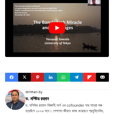
Written by
ড. মশিউর রহমান
ড. মশিউর রহমান বিজ্ঞানী.অর্গ এর cofounder যার যাত্রা শুরু
হয়েছিল ২০০৬ সনে। পেশাগত জীবনে কাজ করেছেন প্রযুক্তিবিদ,