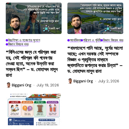
উচ্চশিক্ষা ও গবেষণার সুযোগ
পদার্থবিদ্যা
পরিবেশ ও পৃথিবী
বিজ্ঞান বিষয়ক খবর
বিজ্ঞান বিষয়ক খবর
“বাংলাদেশে পানি আছে, সূর্যের আলো
“বিসিএসের জন্য যে পরিশ্রম করা
আছে; এখন দরকার সেই সম্পদকে
হয়, সেই পরিশ্রম যদি গবেষণায়
বিজ্ঞান ও প্রযুক্তির মাধ্যমে
দেওয়া হতো, অনেক উন্নতি করা
জ্বালানিতে রূপান্তর করার চিন্তা” –
সম্ভব ছিল” – ড. মোহাম্মদ মাসুদ
ড. মোহাম্মদ মাসুদ রানা
রানা
Biggani Org
July 2, 2026
Biggani Org
July 19, 2026