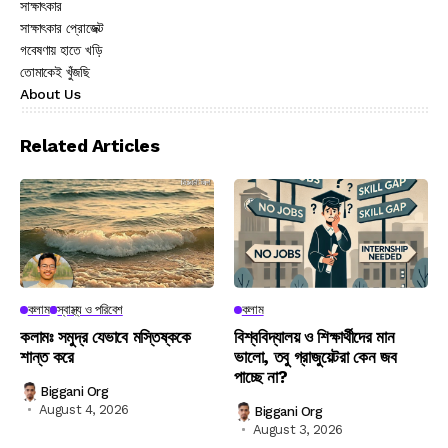
সাক্ষাৎকার
সাক্ষাৎকার প্রোজেক্ট
গবেষণায় হাতে খড়ি
তোমাকেই খুঁজছি
About Us
Related Articles
কলাম
স্বাস্থ্য ও পরিবেশ
কলাম
কলামঃ সমুদ্র যেভাবে মস্তিষ্ককে
বিশ্ববিদ্যালয় ও শিক্ষার্থীদের মান
শান্ত করে
ভালো, তবু গ্রাজুয়েটরা কেন জব
পাচ্ছে না?
Biggani Org
August 4, 2026
Biggani Org
August 3, 2026