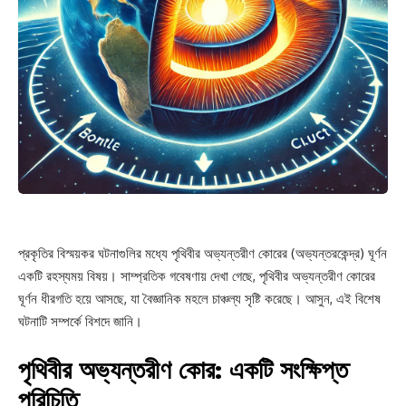
প্রকৃতির বিস্ময়কর ঘটনাগুলির মধ্যে পৃথিবীর অভ্যন্তরীণ কোরের (অভ্যন্তরকেন্দ্র) ঘূর্ণন
একটি রহস্যময় বিষয়। সাম্প্রতিক গবেষণায় দেখা গেছে, পৃথিবীর অভ্যন্তরীণ কোরের
ঘূর্ণন ধীরগতি হয়ে আসছে, যা বৈজ্ঞানিক মহলে চাঞ্চল্য সৃষ্টি করেছে। আসুন, এই বিশেষ
ঘটনাটি সম্পর্কে বিশদে জানি।
পৃথিবীর অভ্যন্তরীণ কোর: একটি সংক্ষিপ্ত
পরিচিতি