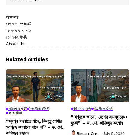
সাক্ষাৎকার
সাক্ষাৎকার প্রোজেক্ট
গবেষণায় হাতে খড়ি
তোমাকেই খুঁজছি
About Us
Related Articles
পরিবেশ ও পৃথিবী
বিজ্ঞানীদের জীবনী
পরিবেশ ও পৃথিবী
বিজ্ঞানীদের জীবনী
রসায়নবিদ্যা
“বিশ্বকে জানো, দেশের সমস্যাকেও
“স্বপ্ন বদলাতে পারে, কিন্তু শেখার
বুঝো” – ড. মো. হাফিজুর রহমান
আগ্রহ বদলানো যাবে না” – ড. মো.
হাফিজুর রহমান
Biggani Org
July 5, 2026