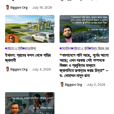
Biggani Org
July 19, 2026
পরিবেশ ও পৃথিবী
রসায়নবিদ্যা
পদার্থবিদ্যা
পরিবেশ ও পৃথিবী
বিজ্ঞান বিষয়ক খবর
ইথানল: গ্রামের ফসল থেকে গাড়ির
“বাংলাদেশে পানি আছে, সূর্যের আলো
জ্বালানী
আছে; এখন দরকার সেই সম্পদকে
বিজ্ঞান ও প্রযুক্তির মাধ্যমে
Biggani Org
July 4, 2026
জ্বালানিতে রূপান্তর করার চিন্তা” –
ড. মোহাম্মদ মাসুদ রানা
Biggani Org
July 2, 2026