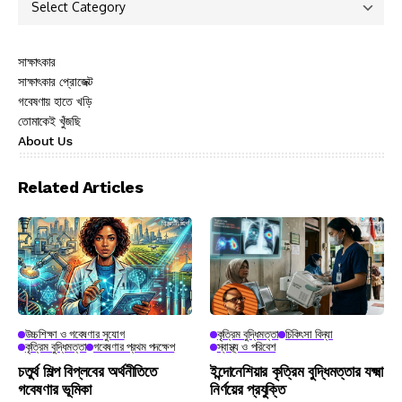
সাক্ষাৎকার
সাক্ষাৎকার প্রোজেক্ট
গবেষণায় হাতে খড়ি
তোমাকেই খুঁজছি
About Us
Related Articles
উচ্চশিক্ষা ও গবেষণার সুযোগ
কৃত্রিম বুদ্ধিমত্তা
চিকিৎসা বিদ্যা
কৃত্রিম বুদ্ধিমত্তা
গবেষণার প্রথম পদক্ষেপ
স্বাস্থ্য ও পরিবেশ
চতুর্থ শিল্প বিপ্লবের অর্থনীতিতে
ইন্দোনেশিয়ার কৃত্রিম বুদ্ধিমত্তার যক্ষ্মা
গবেষণার ভূমিকা
নির্ণয়ের প্রযুক্তি