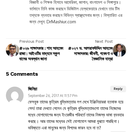
বিজ্ঞানী ও শিক্ষক হিসাবে আমেরিকা, জাপান, বাংলাদেশ ও সিঙ্গাপুরে।
বর্তমানে তিনি কাজ করছেন ডিজিটাল হেল্থকেয়ারে যেখানে তার টিম
তথ্যকে ব্যবহার করছেন বিভিন্ন স্বাস্থ্যসেবার জন্য। বিস্তারিত এর
জন্য দেখুন: DrMashiur.com
Previous Post
Next Post
#০২৬ সাক্ষাৎকার : শাহ আহমেদ
#০২৭ ড. আশরাফউদ্দিন আহমেদ
রাজা : আইওটির মাধ্যমে স্কুল
সাক্ষাৎকার: জীবনী, গবেষণা ও
বাসের অবস্থান জানা
বৈজ্ঞানিক যাত্রা
5 Comments
জিনিয়া
Reply
September 26, 2017 At 11:57 Pm
ফেসবুক তাদের কৃত্রিম বুদ্ধিমত্তার লগ দেখে ইঞ্জিনিয়াররা হতবাক হয়ে
গেল! তারা দেখতে পেলেন যে কৃত্রিম বুদ্ধিমত্তাগুলো তাদের নিজেদের
মধ‍্যে যোগাযোগের জন‍্য ইংরেজীর পরিবর্তে তাদের নিজস্ব ভাষা ব‍্যবহার
করছে। আর তাদের মধ‍্যের সেই যোগাযোগ আমরা বুঝতে পারছিনা।
ভবিষ্যতে এরা মানুষের জন্য বিপদের কারন হবে না ত?