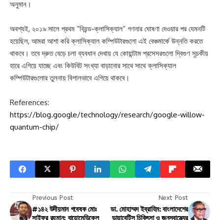
অনুমান।
অবশ্যই, ২০১৯ সালে প্রথম “বিয়ন্ড-ক্লাসিক্যাল” গণনার ঘোষণা দেওয়ার পর যেমনটি
হয়েছিল, আমরা আশা করি ক্লাসিক্যাল কম্পিউটারগুলো এই বেঞ্চমার্কে উন্নতি করতে
থাকবে। তবে দ্রুত বেড়ে চলা ব্যবধান দেখায় যে কোয়ান্টাম প্রসেসরগুলো দ্বিগুণ সূচকীয়
হারে এগিয়ে যাচ্ছে এবং কিউবিট সংখ্যা বাড়ানোর সাথে সাথে ক্লাসিক্যাল
কম্পিউটারগুলোর তুলনায় বিশালভাবে এগিয়ে থাকবে।
References:
https://blog.google/technology/research/google-willow-
quantum-chip/
Previous Post
Next Post
#১৪২ উদীয়মান গবেষক মোঃ
ডা. মোহাম্মদ ইব্রাহিম: বাংলাদেশের
সাইফুর রহমান: বায়োমেডিকেল
ডায়াবেটিস চিকিৎসা ও জনস্বাস্থ্যের