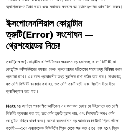
অ্যাপ্লিকেশন তৈরি করবে এবং সমাজের সবচেয়ে বড় চ্যালেঞ্জগুলির মোকাবিলা করবে।
ইক্সপোনেনশিয়াল কোয়ান্টাম
ত্রুটি(Error) সংশোধন —
থ্রেশহোল্ডের নিচে!
ত্রুটি(error) কোয়ান্টাম কম্পিউটিংয়ের অন্যতম বড় চ্যালেঞ্জ, কারণ কিউবিট, যা
কোয়ান্টাম কম্পিউটারের গণনার একক, দ্রুত তাদের পরিবেশের সাথে তথ্য বিনিময় করার
প্রবণতা রাখে। এর ফলে প্রয়োজনীয় তথ্য সুরক্ষিত রাখা কঠিন হয়ে যায়। সাধারণত,
যত বেশি কিউবিট ব্যবহার করা হয়, তত বেশি ত্রুটি ঘটে, এবং সিস্টেম ধীরে ধীরে
ক্লাসিক্যাল হয়ে যায়।
Nature
জার্নালে প্রকাশিত আর্টিকেল এর ফলাফল দেখায় যে উইলোতে যত বেশি
কিউবিট ব্যবহার করা হয়, তত বেশি ত্রুটি হ্রাস পায়, এবং সিস্টেমটি আরও বেশি
কোয়ান্টাম চরিত্র ধারণ করে। আমরা ক্রমবর্ধমান বড় আকারের কিউবিট গ্রিড পরীক্ষা
করেছি—৩x৩ এনকোডেড কিউবিটের গ্রিড থেকে শুরু করে ৫x৫ এবং ৭x৭ গ্রিড