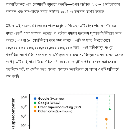
ধারাবাহিকভাবে এই বেঞ্চমার্কটি ব্যবহার করেছি—গুগল অক্টোবর ২০১৯-এ সাইকামোর
ফলাফল এবং সাম্প্রতিক সময়ে অক্টোবর ২০২৪-এ ফলাফল রিপোর্ট করেছে।
উইলো এই বেঞ্চমার্কে বিস্ময়কর পারফরম্যান্স দেখিয়েছে: এটি মাত্র পাঁচ মিনিটের কম
সময়ে একটি গণনা সম্পন্ন করেছে, যা বর্তমান সময়ের দ্রুততম সুপারকম্পিউটারের জন্য
করতে ১০²⁵ বা ১০ সেপটিলিয়ন বছর সময় লাগবে। এটি সংখ্যায় লিখতে গেলে
১০,০০০,০০০,০০০,০০০,০০০,০০০,০০০,০০০ বছর। এই অবিশ্বাস্য সংখ্যা
পদার্থবিজ্ঞানের পরিচিত সময়কালকে অতিক্রম করে এবং মহাবিশ্বের বয়সের চেয়েও অনেক
বেশি। এটি সেই ধারণাটিকে শক্তিশালী করে যে কোয়ান্টাম গণনা অনেক সমান্তরাল
মহাবিশ্বে ঘটে, যা ডেভিড ডয়চ প্রথমে প্রস্তাব করেছিলেন যে আমরা একটি মাল্টিভার্সে
বাস করছি।