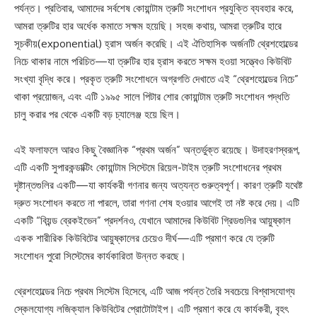
পর্যন্ত। প্রতিবার, আমাদের সর্বশেষ কোয়ান্টাম ত্রুটি সংশোধন প্রযুক্তি ব্যবহার করে,
আমরা ত্রুটির হার অর্ধেক কমাতে সক্ষম হয়েছি। সহজ কথায়, আমরা ত্রুটির হারে
সূচকীয়(exponential) হ্রাস অর্জন করেছি। এই ঐতিহাসিক অর্জনটি থ্রেশহোল্ডের
নিচে থাকার নামে পরিচিত—যা ত্রুটির হার হ্রাস করতে সক্ষম হওয়া সত্ত্বেও কিউবিট
সংখ্যা বৃদ্ধি করে। প্রকৃত ত্রুটি সংশোধনে অগ্রগতি দেখাতে এই “থ্রেশহোল্ডের নিচে”
থাকা প্রয়োজন, এবং এটি ১৯৯৫ সালে পিটার শোর কোয়ান্টাম ত্রুটি সংশোধন পদ্ধতি
চালু করার পর থেকে একটি বড় চ্যালেঞ্জ হয়ে ছিল।
এই ফলাফলে আরও কিছু বৈজ্ঞানিক “প্রথম অর্জন” অন্তর্ভুক্ত রয়েছে। উদাহরণস্বরূপ,
এটি একটি সুপারকন্ডাক্টিং কোয়ান্টাম সিস্টেমে রিয়েল-টাইম ত্রুটি সংশোধনের প্রথম
দৃষ্টান্তগুলির একটি—যা কার্যকরী গণনার জন্য অত্যন্ত গুরুত্বপূর্ণ। কারণ ত্রুটি যথেষ্ট
দ্রুত সংশোধন করতে না পারলে, তারা গণনা শেষ হওয়ার আগেই তা নষ্ট করে দেয়। এটি
একটি “বিয়ন্ড ব্রেকইভেন” প্রদর্শনও, যেখানে আমাদের কিউবিট গ্রিডগুলির আয়ুষ্কাল
একক শারীরিক কিউবিটের আয়ুষ্কালের চেয়েও দীর্ঘ—এটি প্রমাণ করে যে ত্রুটি
সংশোধন পুরো সিস্টেমের কার্যকারিতা উন্নত করছে।
থ্রেশহোল্ডের নিচে প্রথম সিস্টেম হিসেবে, এটি আজ পর্যন্ত তৈরি সবচেয়ে বিশ্বাসযোগ্য
স্কেলযোগ্য লজিক্যাল কিউবিটের প্রোটোটাইপ। এটি প্রমাণ করে যে কার্যকরী, বৃহৎ