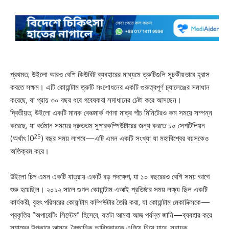
প্রথমত, উইলো আরও বেশি কিউবিট ব্যবহারের মাধ্যমে ত্রুটিগুলি সূচকীয়ভাবে হ্রাস
করতে সক্ষম। এটি কোয়ান্টাম ত্রুটি সংশোধনের একটি গুরুত্বপূর্ণ চ্যালেঞ্জের সমাধান
করেছে, যা প্রায় ৩০ বছর ধরে গবেষকরা সমাধানের চেষ্টা করে আসছেন।
দ্বিতীয়ত, উইলো একটি মানক বেঞ্চমার্ক গণনা মাত্র পাঁচ মিনিটেরও কম সময়ে সম্পন্ন
করেছে, যা বর্তমান সময়ের দ্রুততম সুপারকম্পিউটারের জন্য করতে ১০ সেপটিলিয়ন
25
(অর্থাৎ 10
) বছর সময় লাগবে—এটি এমন একটি সংখ্যা যা মহাবিশ্বের বয়সকেও
অতিক্রম করে।
উইলো চিপ এমন একটি যাত্রায় একটি বড় পদক্ষেপ, যা ১০ বছরেরও বেশি সময় আগে
শুরু হয়েছিল। ২০১২ সালে গুগল কোয়ান্টাম এআই প্রতিষ্ঠার সময় লক্ষ্য ছিল একটি
কার্যকরী, বৃহৎ পরিসরের কোয়ান্টাম কম্পিউটার তৈরি করা, যা কোয়ান্টাম মেকানিক্সকে—
প্রকৃতির “অপারেটিং সিস্টেম” হিসেবে, যতটা আমরা আজ পর্যন্ত জানি—ব্যবহার করে
সমাজের উপকারে আসবে, বৈজ্ঞানিক আবিষ্কারকে এগিয়ে নিয়ে যাবে, সহায়ক