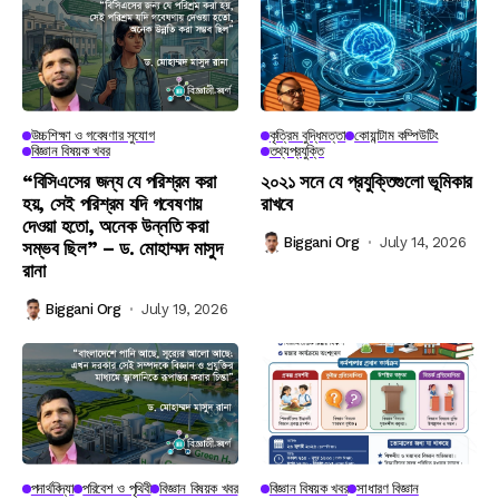
উচ্চশিক্ষা ও গবেষণার সুযোগ
কৃত্রিম বুদ্ধিমত্তা
কোয়ান্টাম কম্পিউটিং
বিজ্ঞান বিষয়ক খবর
তথ্যপ্রযুক্তি
“বিসিএসের জন্য যে পরিশ্রম করা
২০২১ সনে যে প্রযুক্তিগুলো ভূমিকার
হয়, সেই পরিশ্রম যদি গবেষণায়
রাখবে
দেওয়া হতো, অনেক উন্নতি করা
Biggani Org
July 14, 2026
সম্ভব ছিল” – ড. মোহাম্মদ মাসুদ
রানা
Biggani Org
July 19, 2026
পদার্থবিদ্যা
পরিবেশ ও পৃথিবী
বিজ্ঞান বিষয়ক খবর
বিজ্ঞান বিষয়ক খবর
সাধারণ বিজ্ঞান