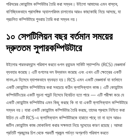
পরিসরের কোয়ান্টাম কম্পিউটার তৈরি করা সম্ভব। উইলো আমাদের এমন বাস্তব,
বাণিজ্যিকভাবে প্রাসঙ্গিক অ্যালগরিদম চালানোর আরও কাছাকাছি নিয়ে আসছে, যা
প্রচলিত কম্পিউটারে পুনরায় তৈরি করা সম্ভব নয়।
১০ সেপটিলিয়ন বছর বর্তমান সময়ের
দ্রুততম সুপারকম্পিউটারে
উইলোর পারফরম্যান্স পরিমাপ করতে গুগল র‍্যান্ডম সার্কিট স্যাম্পলিং (RCS) বেঞ্চমার্ক
ব্যবহার করেছে। এটি গুগলের দল উদ্ভাবন করেছে এবং এখন এটি ক্ষেত্রের একটি
মানদণ্ড হিসেবে ব্যাপকভাবে ব্যবহৃত হয়। RCS এমন একটি বেঞ্চমার্ক যা বর্তমানে
একটি কোয়ান্টাম কম্পিউটারে করা সবচেয়ে কঠিন ক্লাসিক্যাল কাজ। এটি কোয়ান্টাম
কম্পিউটিংয়ের একটি সূচনা পয়েন্ট হিসেবে বিবেচিত হতে পারে — এটি পরীক্ষা করে যে
একটি কোয়ান্টাম কম্পিউটার এমন কিছু করছে কি না যা একটি ক্লাসিক্যাল কম্পিউটারে
সম্ভব নয়। যারা একটি কোয়ান্টাম কম্পিউটার তৈরি করছে, তাদের প্রথমে নিশ্চিত করা
উচিত যে এটি RCS-এ ক্লাসিক্যাল কম্পিউটারকে হারাতে পারে; তা না হলে আরও
জটিল কোয়ান্টাম কাজ মোকাবিলা করার সক্ষমতা নিয়ে সন্দেহের কারণ রয়েছে। আমরা
প্রতিটি প্রজন্মের চিপ থেকে পরবর্তী প্রজন্ম পর্যন্ত অগ্রগতি পরিমাপ করতে