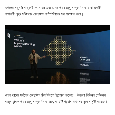
গুগলের নতুন চিপ ত্রুটি সংশোধন এবং এমন পারফরম্যান্স প্রদর্শন করে যা একটি
কার্যকরী, বৃহৎ পরিসরের কোয়ান্টাম কম্পিউটারের পথ প্রশস্ত করে।
গুগল তাদের সর্বশেষ কোয়ান্টাম চিপ উইলো উন্মোচন করেছে। উইলো বিভিন্ন মেট্রিক্সে
অত্যাধুনিক পারফরম্যান্স প্রদর্শন করেছে, যা দুটি প্রধান অর্জনের সুযোগ সৃষ্টি করেছে।