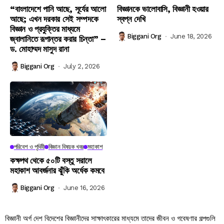
“বাংলাদেশে পানি আছে, সূর্যের আলো
বিজ্ঞানকে ভালোবাসি, বিজ্ঞানী হওয়ার
আছে; এখন দরকার সেই সম্পদকে
স্বপ্ন দেখি
বিজ্ঞান ও প্রযুক্তির মাধ্যমে
Biggani Org
June 18, 2026
জ্বালানিতে রূপান্তর করার চিন্তা” –
ড. মোহাম্মদ মাসুদ রানা
Biggani Org
July 2, 2026
পরিবেশ ও পৃথিবী
বিজ্ঞান বিষয়ক খবর
মহাকাশ
কক্ষপথ থেকে ৫০টি বস্তু সরালে
মহাকাশ আবর্জনার ঝুঁকি অর্ধেক কমবে
Biggani Org
June 16, 2026
বিজ্ঞানী অর্গ দেশ বিদেশের বিজ্ঞানীদের সাক্ষাৎকারের মাধ্যমে তাদের জীবন ও গবেষণার গল্পগুলি