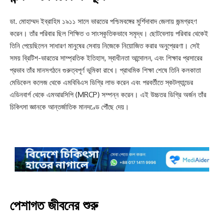
ডা. মোহাম্মদ ইব্রাহিম ১৯১১ সালে ভারতের পশ্চিমবঙ্গের মুর্শিদাবাদ জেলায় জন্মগ্রহণ
করেন। তাঁর পরিবার ছিল শিক্ষিত ও সাংস্কৃতিকভাবে সমৃদ্ধ। ছোটবেলায় পরিবার থেকেই
তিনি পেয়েছিলেন সাধারণ মানুষের সেবায় নিজেকে নিয়োজিত করার অনুপ্রেরণা। সেই
সময় ব্রিটিশ-ভারতের সাম্প্রতিক ইতিহাস, স্বাধীনতা আন্দোলন, এবং শিক্ষার প্রসারের
প্রভাব তাঁর মানসগঠনে গুরুত্বপূর্ণ ভূমিকা রাখে। প্রাথমিক শিক্ষা শেষে তিনি কলকাতা
মেডিকেল কলেজ থেকে এমবিবিএস ডিগ্রি লাভ করেন এবং পরবর্তীতে স্কটল্যান্ডের
এডিনবার্গ থেকে এমআরসিপি (MRCP) সম্পন্ন করেন। এই উচ্চতর ডিগ্রি অর্জন তাঁর
চিকিৎসা জ্ঞানকে আন্তর্জাতিক মানদণ্ডে পৌঁছে দেয়।
পেশাগত জীবনের শুরু