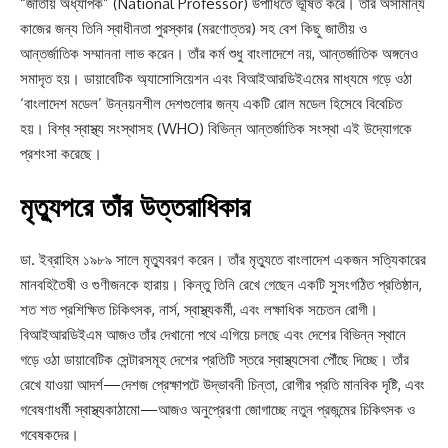
“জাতীয় অধ্যাপক” (National Professor) উপাধিতে ভূষিত করে। তাঁর অসামান্য
কাজের জন্য তিনি স্বাধীনতা পুরস্কার (মরণোত্তর) সহ বেশ কিছু জাতীয় ও
আন্তর্জাতিক সম্মাননা লাভ করেন। তাঁর কর্ম শুধু বাংলাদেশে নয়, আন্তর্জাতিক অঙ্গনেও
সমাদৃত হয়। ডায়াবেটিক অ্যাসোসিয়েশন এবং বিআইআরডিইএমের মাধ্যমে গড়ে ওঠা
‘বাংলাদেশ মডেল’ উন্নয়নশীল দেশগুলোর জন্য একটি রোল মডেল হিসেবে বিবেচিত
হয়। বিশ্ব স্বাস্থ্য সংস্থাসহ (WHO) বিভিন্ন আন্তর্জাতিক সংস্থা এই উদ্যোগকে
প্রশংসা করেছে।
মৃত্যুপরে তাঁর উত্তরাধিকার
ডা. ইব্রাহিম ১৯৮৯ সালে মৃত্যুবরণ করেন। তাঁর মৃত্যুতে বাংলাদেশ একজন সত্যিকারের
মানবহিতৈষী ও গুণীজনকে হারায়। কিন্তু তিনি রেখে গেছেন একটি সুসংগঠিত প্রতিষ্ঠান,
শত শত প্রশিক্ষিত চিকিৎসক, নার্স, স্বাস্থ্যকর্মী, এবং লক্ষাধিক সচেতন রোগী।
বিআইআরডিইএম আজও তাঁর দেখানো পথে এগিয়ে চলছে এবং দেশের বিভিন্ন স্থানে
গড়ে ওঠা ডায়াবেটিক সেন্টারসমূহ দেশের প্রতিটি স্তরে স্বাস্থ্যসেবা পৌঁছে দিচ্ছে। তাঁর
রেখে যাওয়া আদর্শ—দেশজ প্রেক্ষাপটে উদ্ভাবনী চিন্তা, রোগীর প্রতি মানবিক দৃষ্টি, এবং
গবেষণাধর্মী স্বাস্থ্যকাঠামো—আজও অনুপ্রেরণা জোগাচ্ছে নতুন প্রজন্মের চিকিৎসক ও
গবেষকদের।