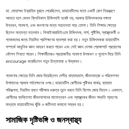
ডা. মোহাম্মদ ইব্রাহিম বুঝতে পেরেছিলেন, ডায়াবেটিসের মতো একটি রোগ নিয়ন্ত্রণে
আনতে হলে কেবল ক্লিনিকাল চিকিৎসাই যথেষ্ট নয়, দরকার চিকিৎসকদের দক্ষতা
উন্নয়ন, গবেষণা, এবং জনগণের মধ্যে সচেতনতা গড়ে তোলা। তিনি শিক্ষার ক্ষেত্রে
ছিলেন অত্যন্ত যত্নবান। বিআইআরডিইএমে চিকিৎসক, নার্স, পুষ্টিবিদ, স্বাস্থ্যকর্মী ও
গবেষকদের জন্য নিয়মিত প্রশিক্ষণের ব্যবস্থা করা হয়। নতুন চিকিৎসকরা ডায়াবেটিস
সম্পর্কে আধুনিক জ্ঞান আহরণ করতে পারেন এবং সেই জ্ঞান দেশজ প্রেক্ষাপটে প্রয়োগের
কৌশল শিখতে পারেন। শিক্ষার্থীদেরও প্রয়োজনীয় গবেষণা উপকরণ ও সুযোগ দিয়ে তিনি
encourage করেছিলেন নতুন চিন্তাধারা ও উদ্ভাবন।
গবেষণার ক্ষেত্রে তিনি জোর দিয়েছিলেন দেশীয় খাদ্যাভ্যাস, জীবনযাত্রা ও পরিবেশগত
উপাদানের প্রভাব পর্যবেক্ষণের ওপর। ডায়াবেটিস রোগীদের পুষ্টিকর খাবার, ব্যায়াম
পরিকল্পনা, নিয়মিত রক্ত পরীক্ষার গুরুত্ব তুলে ধরতে তিনি বিশেষ জোর দিতেন। এরফলে,
রোগীদের ব্যক্তিগত জীবনযাপনের মানোন্নয়ন এবং স্বাস্থ্যকর জীবন পদ্ধতি গ্রহণের
মাধ্যমে ডায়াবেটিসের ঝুঁকি ও জটিলতা কমানো সম্ভব হয়।
সামাজিক দৃষ্টিভঙ্গি ও জনস্বাস্থ্য