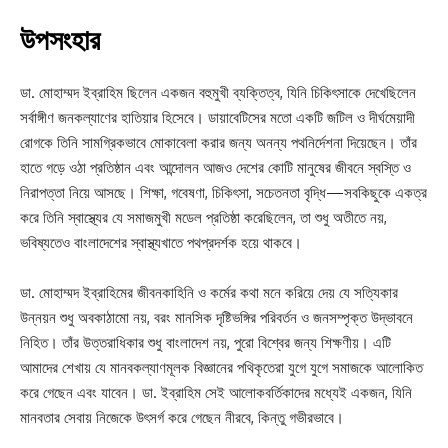
উপসংহার
ডা. মোহাম্মদ ইব্রাহিম ছিলেন একজন বহুমুখী ব্যক্তিত্ব, যিনি চিকিৎসাকে দেখেছিলেন
সর্বাঙ্গীণ জনকল্যাণের হাতিয়ার হিসেবে। ডায়াবেটিসের মতো একটি জটিল ও দীর্ঘমেয়াদী
রোগকে তিনি সামগ্রিকভাবে মোকাবেলা করার জন্য অনন্য পথনির্দেশনা দিয়েছেন। তাঁর
হাতে গড়ে ওঠা প্রতিষ্ঠান এবং আন্দোলন আজও দেশের কোটি মানুষের জীবনে স্বস্তি ও
নিরাপত্তা নিয়ে আসছে। শিক্ষা, গবেষণা, চিকিৎসা, সচেতনতা বৃদ্ধি—সবকিছুকে একত্র
করে তিনি স্বাস্থ্যের যে সমাজমুখী মডেল প্রতিষ্ঠা করেছিলেন, তা শুধু অতীতে নয়,
ভবিষ্যতেও বাংলাদেশের স্বাস্থ্যখাতে পথপ্রদর্শক হয়ে থাকবে।
ডা. মোহাম্মদ ইব্রাহিমের জীবনকাহিনি ও কর্মের কথা মনে করিয়ে দেয় যে সত্যিকার
উন্নয়ন শুধু অবকাঠামো নয়, বরং মানসিক দৃষ্টিভঙ্গির পরিবর্তন ও জনসম্পৃক্ত উদ্ভাবনে
নিহিত। তাঁর উত্তরাধিকার শুধু বাংলাদেশ নয়, পুরো বিশ্বের জন্য শিক্ষণীয়। এটি
আমাদের শেখায় যে মানবকল্যাণমূলক বিজ্ঞানের পথিকৃতেরা যুগে যুগে সমাজকে আলোকিত
করে গেছেন এবং যাবেন। ডা. ইব্রাহিম সেই আলোকবর্তিকাদের মধ্যেই একজন, যিনি
মানবতার সেবায় নিজেকে উৎসর্গ করে গেছেন নীরবে, কিন্তু গভীরভাবে।