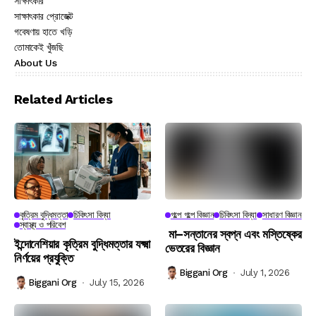
সাক্ষাৎকার
সাক্ষাৎকার প্রোজেক্ট
গবেষণায় হাতে খড়ি
তোমাকেই খুঁজছি
About Us
Related Articles
কৃত্রিম বুদ্ধিমত্তা
চিকিৎসা বিদ্যা
গল্পে গল্পে বিজ্ঞান
চিকিৎসা বিদ্যা
সাধারণ বিজ্ঞান
স্বাস্থ্য ও পরিবেশ
মা–সন্তানের স্বপ্ন এবং মস্তিষ্কের
ইন্দোনেশিয়ার কৃত্রিম বুদ্ধিমত্তার যক্ষ্মা
ভেতরের বিজ্ঞান
নির্ণয়ের প্রযুক্তি
Biggani Org
July 1, 2026
Biggani Org
July 15, 2026