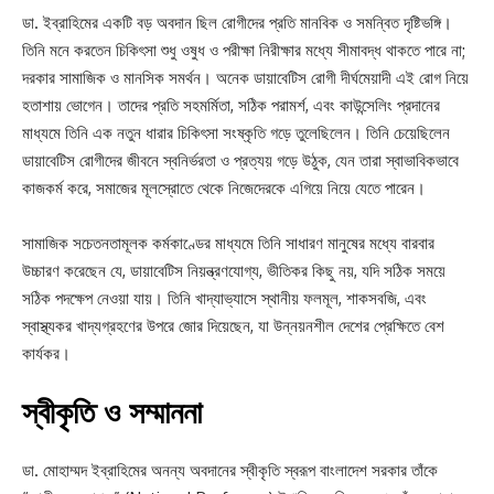
ডা. ইব্রাহিমের একটি বড় অবদান ছিল রোগীদের প্রতি মানবিক ও সমন্বিত দৃষ্টিভঙ্গি।
তিনি মনে করতেন চিকিৎসা শুধু ওষুধ ও পরীক্ষা নিরীক্ষার মধ্যে সীমাবদ্ধ থাকতে পারে না;
দরকার সামাজিক ও মানসিক সমর্থন। অনেক ডায়াবেটিস রোগী দীর্ঘমেয়াদী এই রোগ নিয়ে
হতাশায় ভোগেন। তাদের প্রতি সহমর্মিতা, সঠিক পরামর্শ, এবং কাউন্সেলিং প্রদানের
মাধ্যমে তিনি এক নতুন ধারার চিকিৎসা সংষ্কৃতি গড়ে তুলেছিলেন। তিনি চেয়েছিলেন
ডায়াবেটিস রোগীদের জীবনে স্বনির্ভরতা ও প্রত্যয় গড়ে উঠুক, যেন তারা স্বাভাবিকভাবে
কাজকর্ম করে, সমাজের মূলস্রোতে থেকে নিজেদেরকে এগিয়ে নিয়ে যেতে পারেন।
সামাজিক সচেতনতামূলক কর্মকাণ্ডের মাধ্যমে তিনি সাধারণ মানুষের মধ্যে বারবার
উচ্চারণ করেছেন যে, ডায়াবেটিস নিয়ন্ত্রণযোগ্য, ভীতিকর কিছু নয়, যদি সঠিক সময়ে
সঠিক পদক্ষেপ নেওয়া যায়। তিনি খাদ্যাভ্যাসে স্থানীয় ফলমূল, শাকসবজি, এবং
স্বাস্থ্যকর খাদ্যগ্রহণের উপরে জোর দিয়েছেন, যা উন্নয়নশীল দেশের প্রেক্ষিতে বেশ
কার্যকর।
স্বীকৃতি ও সম্মাননা
ডা. মোহাম্মদ ইব্রাহিমের অনন্য অবদানের স্বীকৃতি স্বরূপ বাংলাদেশ সরকার তাঁকে