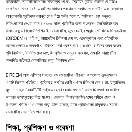
ডায়াবেটিক অ্যাসোসিয়েশনের সাফল্যের পর ডা. ইব্রাহিম বুঝতে পারলেন যে আরও
সংগঠিত ও গবেষণাধর্মী একটি প্রতিষ্ঠানের প্রয়োজন, যেখানে ডায়াবেটিস এবং অন্যান্য
অন্তঃস্রাবী গ্রন্থিসংক্রান্ত রোগ নিয়ে গভীর গবেষণা, প্রশিক্ষণ এবং উন্নত
চিকিৎসাসেবা দেওয়া যাবে। ১৯৮০ সালে প্রতিষ্ঠিত হলো বাংলাদেশ ইনস্টিটিউট অব
রিসার্চ অ্যান্ড রিহ্যাবিলিটেশন ইন ডায়াবেটিস, এন্ডোক্রাইন অ্যান্ড মেটাবলিক ডিসঅর্ডারস
(BIRDEM)। এটি শুধু ডায়াবেটিস চিকিৎসা দেয় না, এন্ডোক্রাইন এবং মেটাবলিক
রোগের ক্ষেত্রেও গবেষণা ও চিকিৎসা সেবা প্রদান করে। এখানে রোগীদের জন্য রয়েছে
পুষ্টি নির্দেশনা, নিয়মিত চেকআপ, ইনসুলিন ও ওষুধের সরবরাহ, এমনকি ডায়াবেটিস-
সম্পর্কিত জটিলতা মোকাবিলার জন্য বিশেষজ্ঞ সেবা।
BIRDEM আজ এশিয়ার সবচেয়ে বড় ডায়াবেটিক চিকিৎসা ও গবেষণা কেন্দ্রগুলোর
একটি হিসেবে পরিচিত। প্রতিবছর অগণিত রোগী এখানে চিকিৎসা নেন। ডা. ইব্রাহিমের
মূল দর্শন ছিল “কমিউনিটি-বেইজড হেলথ কেয়ার মডেল,” অর্থাৎ চিকিৎসা ব্যবস্থাকে
জনতার দ্বারপ্রান্তে নিয়ে যাওয়া। সেজন্য বিআইআরডিইএমের অধীনে জেলা ও
উপজেলা পর্যায়ে শাখা কেন্দ্র গড়ে তোলা হয়েছে, যাতে গ্রামাঞ্চলের মানুষকেও সহজে
ডায়াবেটিস সেবা দিতে পারা যায়।
শিক্ষা, প্রশিক্ষণ ও গবেষণা