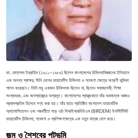
ডা. মোহাম্মদ ইব্রাহিম (১৯১১–১৯৮৯) ছিলেন বাংলাদেশের চিকিৎসাবিজ্ঞানের ইতিহাসে
এক অনন্য স্বাক্ষর, যিনি দেশের ডায়াবেটিস চিকিৎসা ও গবেষণা ক্ষেত্রে অগ্রণী ভূমিকা
পালন করেছেন। তিনি শুধু একজন চিকিৎসক ছিলেন না, ছিলেন সমাজসেবী, শিক্ষা
সংস্কারক, এবং জনস্বাস্থ্যের অগ্রদূত। বাংলাদেশের স্বাস্থ্যখাতে তাঁর অবদানকে আজও
প্রবাদপ্রতিম হিসেবে গণ্য করা হয়। তাঁর হাতে প্রতিষ্ঠিত বাংলাদেশ ডায়াবেটিক
অ্যাসোসিয়েশন এবং পরবর্তীতে গড়ে ওঠা বিআইআরডিইএম (BIRDEM) ইনস্টিটিউট
ডায়াবেটিস চিকিৎসা, গবেষণা ও প্রশিক্ষণক্ষেত্রে এক নতুন মাত্রা যোগ করে।
জন্ম ও শৈশবের পটভূমি