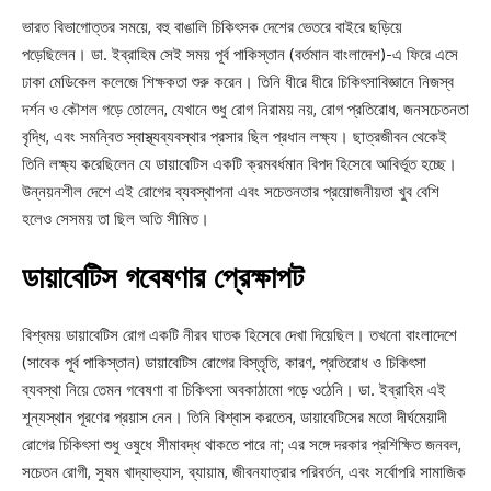
ভারত বিভাগোত্তর সময়ে, বহু বাঙালি চিকিৎসক দেশের ভেতরে বাইরে ছড়িয়ে
পড়েছিলেন। ডা. ইব্রাহিম সেই সময় পূর্ব পাকিস্তান (বর্তমান বাংলাদেশ)-এ ফিরে এসে
ঢাকা মেডিকেল কলেজে শিক্ষকতা শুরু করেন। তিনি ধীরে ধীরে চিকিৎসাবিজ্ঞানে নিজস্ব
দর্শন ও কৌশল গড়ে তোলেন, যেখানে শুধু রোগ নিরাময় নয়, রোগ প্রতিরোধ, জনসচেতনতা
বৃদ্ধি, এবং সমন্বিত স্বাস্থ্যব্যবস্থার প্রসার ছিল প্রধান লক্ষ্য। ছাত্রজীবন থেকেই
তিনি লক্ষ্য করেছিলেন যে ডায়াবেটিস একটি ক্রমবর্ধমান বিপদ হিসেবে আবির্ভূত হচ্ছে।
উন্নয়নশীল দেশে এই রোগের ব্যবস্থাপনা এবং সচেতনতার প্রয়োজনীয়তা খুব বেশি
হলেও সেসময় তা ছিল অতি সীমিত।
ডায়াবেটিস গবেষণার প্রেক্ষাপট
বিশ্বময় ডায়াবেটিস রোগ একটি নীরব ঘাতক হিসেবে দেখা দিয়েছিল। তখনো বাংলাদেশে
(সাবেক পূর্ব পাকিস্তান) ডায়াবেটিস রোগের বিস্তৃতি, কারণ, প্রতিরোধ ও চিকিৎসা
ব্যবস্থা নিয়ে তেমন গবেষণা বা চিকিৎসা অবকাঠামো গড়ে ওঠেনি। ডা. ইব্রাহিম এই
শূন্যস্থান পূরণের প্রয়াস নেন। তিনি বিশ্বাস করতেন, ডায়াবেটিসের মতো দীর্ঘমেয়াদী
রোগের চিকিৎসা শুধু ওষুধে সীমাবদ্ধ থাকতে পারে না; এর সঙ্গে দরকার প্রশিক্ষিত জনবল,
সচেতন রোগী, সুষম খাদ্যাভ্যাস, ব্যায়াম, জীবনযাত্রার পরিবর্তন, এবং সর্বোপরি সামাজিক