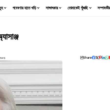
মূহ
গবেষণায় হাতে খড়ি
সাক্ষাৎকার
তোমাকেই খুঁজছি
সম্পাদকী
াসাঞ্জ
iews
Share