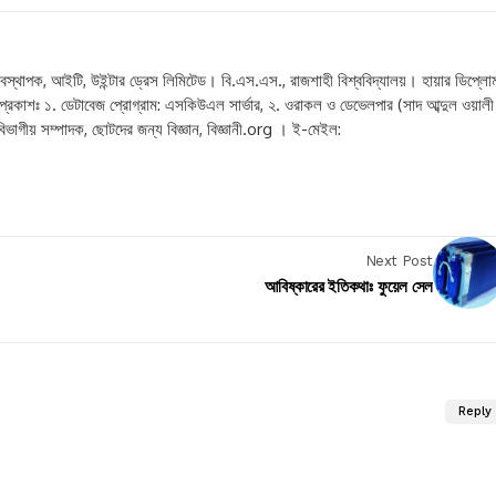
ক, আইটি, উইন্টার ড্রেস লিমিটেড। বি.এস.এস., রাজশাহী বিশ্ববিদ্যালয়। হায়ার ডিপ্লো
প্রকাশঃ ১. ডেটাবেজ প্রোগ্রাম: এসকিউএল সার্ভার, ২. ওরাকল ও ডেভেলপার (সাদ আব্দুল ওয়ালী
বিভাগীয় সম্পাদক, ছোটদের জন্য বিজ্ঞান, বিজ্ঞানী.org । ই-মেইল:
Next Post
আবিষ্কারের ইতিকথাঃ ফুয়েল সেল
Reply