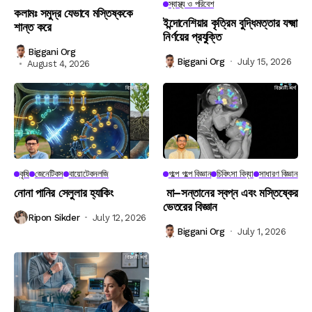
স্বাস্থ্য ও পরিবেশ
কলামঃ সমুদ্র যেভাবে মস্তিষ্ককে
ইন্দোনেশিয়ার কৃত্রিম বুদ্ধিমত্তার যক্ষ্মা
শান্ত করে
নির্ণয়ের প্রযুক্তি
Biggani Org
Biggani Org
July 15, 2026
August 4, 2026
কৃষি
জেনেটিকস
বায়োটেকনলজি
গল্পে গল্পে বিজ্ঞান
চিকিৎসা বিদ্যা
সাধারণ বিজ্ঞান
নোনা পানির সেলুলার হ্যাকিং
মা–সন্তানের স্বপ্ন এবং মস্তিষ্কের
ভেতরের বিজ্ঞান
Ripon Sikder
July 12, 2026
Biggani Org
July 1, 2026