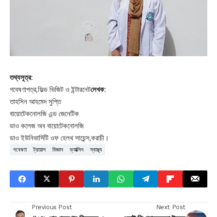
তথ্যসূত্র:
গবেষণাপত্র,ফিল্ড ভিজিট ও ইন্টারনেট
লেখক:
তাহসিন আহমেদ সুপ্তি
বায়োটেকনোলজি এন্ড জেনেটিক
ডাও কলেজ অব বায়োটেকনোলজি
ডাও ইউনিভার্সিটি ওফ হেলথ সায়েন্স,করাচী।
গবেষণা
ট্রায়াল
বিজ্ঞান
ভ্যাক্সিন
স্বাস্থ্য
Previous Post
Next Post