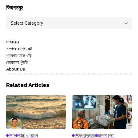
বিভাগসমুহ
সাক্ষাৎকার
সাক্ষাৎকার প্রোজেক্ট
গবেষণায় হাতে খড়ি
তোমাকেই খুঁজছি
About Us
Related Articles
কলাম
স্বাস্থ্য ও পরিবেশ
কৃত্রিম বুদ্ধিমত্তা
চিকিৎসা বিদ্যা