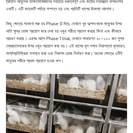
ট্রায়াল আধুনিক চিকিৎসাবিজ্ঞানের সবচেয়ে গুরুত্বপূর্ণ এবং কঠোর নিয়ন্ত্রিত ধাপগুলোর
একটি। এটি কয়েকটি পর্যায়ে সম্পন্ন হয় এবং প্রতিটি ধাপের উদ্দেশ্য আলাদা।
কিছু ক্ষেত্রে গবেষণা শুরু হয় Phase 0 দিয়ে, যেখানে খুব অল্পসংখ্যক মানুষের উপর
অতি ক্ষুদ্র ডোজ প্রয়োগ করে দেখা হয় ওষুধ শরীরে প্রবেশ করছে কিনা এবং কীভাবে
আচরণ করছে। এরপর আসে Phase 1 trial, যেখানে সাধারণত ২০–১০০ জন সুস্থ
স্বেচ্ছাসেবকের উপর ওষুধ প্রয়োগ করা হয়। এই ধাপের মূল লক্ষ্য নিরাপত্তা মূল্যায়ন,
পার্শ্বপ্রতিক্রিয়া শনাক্ত করা এবং নিরাপদ ডোজ নির্ধারণ করা। অনেক ক্ষেত্রে এটিই
মানুষের শরীরে প্রথম প্রয়োগ হওয়া ধাপ।