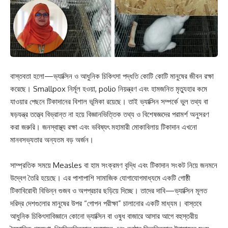
বাস্তবতা হলো—ভ্যাক্সিন ও আধুনিক চিকিৎসা পদ্ধতি কোটি কোটি মানুষের জীবন রক্ষা
করেছে। Smallpox নির্মূল হওয়া, polio নিয়ন্ত্রণ এবং হামজনিত মৃত্যুহার কমে
যাওয়ার পেছনে টিকাদানের বিশাল ভূমিকা রয়েছে। তাই ভ্যাক্সিন সম্পর্কে ভুল তথ্য বা
ষড়যন্ত্র তত্ত্বে বিভ্রান্ত না হয়ে বিজ্ঞানভিত্তিক তথ্য ও বিশেষজ্ঞদের পরামর্শ অনুসরণ
করা জরুরি। জনস্বাস্থ্য রক্ষা এবং ভবিষ্যৎ মহামারী মোকাবিলায় টিকাদান এখনো
মানবসভ্যতার অন্যতম বড় অর্জন।
সাম্প্রতিক সময়ে Measles বা হাম সংক্রমণ বৃদ্ধি এবং টিকাদান সংকট নিয়ে জনমনে
উদ্বেগ তৈরি হয়েছে। এর পাশাপাশি সামাজিক যোগাযোগমাধ্যমে একটি গোষ্ঠী
টিকাবিরোধী বিভিন্ন গুজব ও অপপ্রচার ছড়িয়ে দিচ্ছে। তাদের দাবি—ভ্যাক্সিন মূলত
দরিদ্র দেশগুলোর মানুষের উপর “গোপন পরীক্ষা” চালানোর একটি মাধ্যম। বাস্তবে
আধুনিক চিকিৎসাবিজ্ঞানে কোনো ভ্যাক্সিন বা ওষুধ বাজারে আসার আগে বহুস্তরীয়