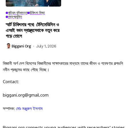
কৃত্রিম বুদ্ধিমত্তা
চিকিৎসা বিদ্যা
তথ্যপ্রযুক্তি
স্মার্ট চিকিৎসার পথে: টেলিমেডিসিন ও
এআই যখন স্বাস্থ্যসেবাকে নতুন করে
গড়ে তোলে
Biggani Org
July 1, 2026
বিজ্ঞানী অর্গ দেশ বিদেশের বিজ্ঞানীদের সাক্ষাৎকারের মাধ্যমে তাদের জীবন ও গবেষণার গল্পগুলি
নবীন প্রজন্মের কাছে পৌছে দিচ্ছে।
Contact:
biggani.org@gmail.com
সম্পাদক:
মোঃ মঞ্জুরুল ইসলাম
Biggani.org connects young audiences with researchers' stories