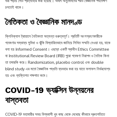
ধরা পড়ায় সেটি প্রত্যাহার করা হয়েছে। অর্থাৎ অনুমোদনের পরও বৈজ্ঞানিক পর্যবেক্ষণ
চলতেই থাকে।
নৈতিকতা ও বৈজ্ঞানিক মানদণ্ড
ক্লিনিক্যাল ট্রায়ালে নৈতিকতা অত্যন্ত গুরুত্বপূর্ণ। প্রতিটি অংশগ্রহণকারীকে
গবেষণার সম্ভাব্য সুবিধা ও ঝুঁকি বিস্তারিতভাবে জানিয়ে লিখিত সম্মতি নেওয়া হয়, যাকে
বলা হয় Informed Consent। এছাড়া একটি স্বাধীন Ethics Committee
বা Institutional Review Board (IRB) পুরো গবেষণা নিরাপদ ও নৈতিক কিনা
তা তদারকি করে। Randomization, placebo control এবং double
blind study এর মতো বৈজ্ঞানিক পদ্ধতি ব্যবহার করা হয় যাতে ফলাফল নির্ভরযোগ্য
হয় এবং ব্যক্তিগত পক্ষপাত কমে।
COVID-19 ভ্যাক্সিন উন্নয়নের
বাস্তবতা
COVID-19 মহামারীর সময় বিশ্ববাসী খুব কাছ থেকে দেখেছে কীভাবে দ্রুতগতিতে