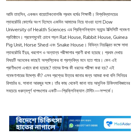
আমি তাহসিন, একজন বায়োটেকনোলজি প্রথম বর্ষের শিক্ষার্থী। বিশ্ববিদ্যালয়ের
ল্যাবরেটরি কোর্সের অংশ হিসেবে একদিন আমাদের নিয়ে যাওয়া হলো Dow
University of Health Sciences এর প্রিক্লিনিক্যাল অ্যান্ড টক্সিসিটি গবেষণা
প্রতিষ্ঠানে। প্রবেশমুখেই চোখে পড়ল Rat House, Rabbit House, Guinea
Pig Unit, Horse Shed এবং Snake House। বিভিন্ন নিয়ন্ত্রিত কক্ষে সাদা
ল্যাবরেটরি ইঁদুর, খরগোশ ও অন্যান্য পরীক্ষাগার প্রাণী রাখা হয়েছে। প্রথম দেখায়
বিষয়টি অনেকের কাছেই অস্বস্তিকর বা প্রশ্নবিদ্ধ মনে হতে পারে। কেন এই
প্রাণীগুলো এখানে রাখা হয়েছে? তাদের উপর কী ধরনের পরীক্ষা করা হয়? এই
গবেষণাগারের উদ্দেশ্য কী? এসব প্রশ্নের উত্তর জানার জন্য আমরা কথা বলি সিনিয়র
রিসার্চার ড. সাবানা আরজুর সঙ্গে। তাঁর কাছ থেকেই জানা যায় আধুনিক চিকিৎসাবিজ্ঞানের
সবচেয়ে গুরুত্বপূর্ণ ধাপগুলোর একটি—প্রিক্লিনিক্যাল টেস্টিং—সম্পর্কে।