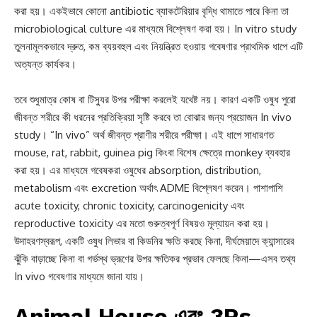
করা হয়। একইভাবে কোনো antibiotic ব্যাকটেরিয়ার বৃদ্ধি থামাতে পারে কিনা তা
microbiological culture এর মাধ্যমে বিশ্লেষণ করা হয়। In vitro study
তুলনামূলকভাবে দ্রুত, কম ব্যয়বহুল এবং নিয়ন্ত্রিত হওয়ায় গবেষণার প্রাথমিক ধাপে এটি
অত্যন্ত কার্যকর।
তবে শুধুমাত্র কোষ বা টিস্যুর উপর পরীক্ষা করলেই যথেষ্ট নয়। কারণ একটি ওষুধ পুরো
জীবন্ত শরীরে কী ধরনের প্রতিক্রিয়া সৃষ্টি করবে তা বোঝার জন্য প্রয়োজন In vivo
study। “In vivo” অর্থ জীবন্ত প্রাণীর শরীরে পরীক্ষা। এই ধাপে সাধারণত
mouse, rat, rabbit, guinea pig কিংবা বিশেষ ক্ষেত্রে monkey ব্যবহার
করা হয়। এর মাধ্যমে গবেষকরা ওষুধের absorption, distribution,
metabolism এবং excretion অর্থাৎ ADME বিশ্লেষণ করেন। পাশাপাশি
acute toxicity, chronic toxicity, carcinogenicity এবং
reproductive toxicity এর মতো গুরুত্বপূর্ণ বিষয়ও মূল্যায়ন করা হয়।
উদাহরণস্বরূপ, একটি ওষুধ লিভার বা কিডনির ক্ষতি করছে কিনা, দীর্ঘমেয়াদে ক্যান্সারের
ঝুঁকি বাড়াচ্ছে কিনা বা গর্ভস্থ ভ্রূণের উপর ক্ষতিকর প্রভাব ফেলছে কিনা—এসব তথ্য
In vivo গবেষণার মাধ্যমে জানা যায়।
Animal House এবং 3Rs