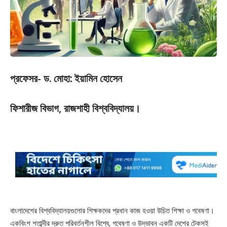
প্রফেসর- ড. মোহা: ইয়ামিন হোসেন
ফিশারীজ বিভাগ, রাজশাহী বিশ্ববিদ্যালয়।
বাংলাদেশের বিশ্ববিদ্যালয়গুলোর শিক্ষকদের প্রধান কাজ হওয়া উচিত শিক্ষা ও গবেষণা।
একবিংশ শতাব্দীর দ্রুত পরিবর্তনশীল বিশ্বে, গবেষণা ও উদ্ভাবন একটি দেশের টেকসই