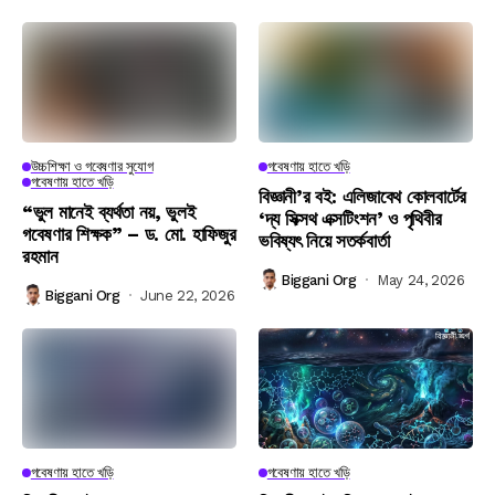
উচ্চশিক্ষা ও গবেষণার সুযোগ
গবেষণায় হাতে খড়ি
গবেষণায় হাতে খড়ি
বিজ্ঞানী’র বই: এলিজাবেথ কোলবার্টের
“ভুল মানেই ব্যর্থতা নয়, ভুলই
‘দ্য সিক্সথ এক্সটিংশন’ ও পৃথিবীর
গবেষণার শিক্ষক” – ড. মো. হাফিজুর
ভবিষ্যৎ নিয়ে সতর্কবার্তা
রহমান
Biggani Org
May 24, 2026
Biggani Org
June 22, 2026
গবেষণায় হাতে খড়ি
গবেষণায় হাতে খড়ি