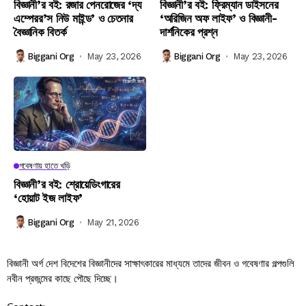
বিজ্ঞানী’র বই: রজার পেনরোজের ‘দ্য
বিজ্ঞানী’র বই: ফ্রিম্যান ডাইসনের
এম্পেরর’স নিউ মাইন্ড’ ও চেতনার
‘অরিজিন অফ লাইফ’ ও বিজ্ঞানী-
বৈজ্ঞানিক বিতর্ক
দার্শনিকের প্রশ্ন
Biggani Org
May 23, 2026
Biggani Org
May 23, 2026
গবেষণায় হাতে খড়ি
বিজ্ঞানী’র বই: শ্রোয়েডিংগারের
‘হোয়াট ইজ লাইফ’
Biggani Org
May 21, 2026
বিজ্ঞানী অর্গ দেশ বিদেশের বিজ্ঞানীদের সাক্ষাৎকারের মাধ্যমে তাদের জীবন ও গবেষণার গল্পগুলি
নবীন প্রজন্মের কাছে পৌছে দিচ্ছে।