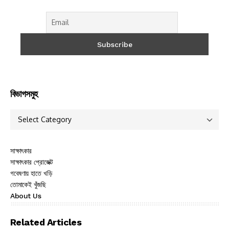
বিভাগসমুহ
সাক্ষাৎকার
সাক্ষাৎকার প্রোজেক্ট
গবেষণায় হাতে খড়ি
তোমাকেই খুঁজছি
About Us
Related Articles