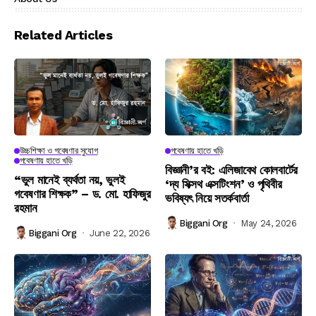
Related Articles
উচ্চশিক্ষা ও গবেষণার সুযোগ
গবেষণায় হাতে খড়ি
গবেষণায় হাতে খড়ি
বিজ্ঞানী’র বই: এলিজাবেথ কোলবার্টের
“ভুল মানেই ব্যর্থতা নয়, ভুলই
‘দ্য সিক্সথ এক্সটিংশন’ ও পৃথিবীর
গবেষণার শিক্ষক” – ড. মো. হাফিজুর
ভবিষ্যৎ নিয়ে সতর্কবার্তা
রহমান
Biggani Org
May 24, 2026
Biggani Org
June 22, 2026