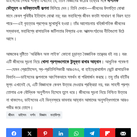
ডাইসনের লেখার শক্তি এখানেই যে, তিনি বিজ্ঞানের কঠোর তথ্যের সঙ্গে
দার্শনিক
কৌতূহল ও ভবিষ্যতধর্মী কল্পনা
মিলিয়ে দেন। তিনি দেখান—জীবনের উৎপত্তি বোঝা
মানে কেবল পৃথিবীর ইতিহাস বোঝা নয়; বরং মহাবিশ্বে জীবন কতটা সাধারণ বা বিরল হতে
পারে—এই বৃহত্তর প্রশ্নের মুখোমুখি হওয়া। তাঁর আলোচনায় বহির্জাগতিক জীবনের
সম্ভাবনা, মহাবিশ্বে রাসায়নিক জটিলতার বিস্তার এবং আত্মসংগঠনের নীতিগুলো উঠে
আসে।
আজকের দৃষ্টিতে ‘অরিজিন অফ লাইফ’ কোনো চূড়ান্ত বৈজ্ঞানিক তত্ত্বের বই নয়। বরং
এটি জীবনের সূচনা নিয়ে
খোলা প্রশ্নগুলোকে উন্মুক্ত রাখার আহ্বান
। আধুনিক গবেষণা
—যেমন প্রোটোসেল, স্ব-প্রতিলিপিকারী আরএনএ, বা হাইড্রোথার্মাল ভেন্টে রাসায়নিক
বিবর্তন—ডাইসনের কল্পনাকে আংশিকভাবে সমর্থন বা পরিমার্জন করছে। তবু তাঁর বইটির
মূল্য এখানেই যে, এটি বিজ্ঞানকে কেবল উত্তর দেওয়ার প্রক্রিয়া নয়, বরং সাহসী প্রশ্ন
তোলার এক বৌদ্ধিক অনুশীলন হিসেবে তুলে ধরে। জীবনের সূচনা নিয়ে নিশ্চিত উত্তর
না থাকলেও, ডাইসনের এই ভিন্নস্বরে ভাবনার আহ্বান আমাদের অনুসন্ধিৎসাকে আরও
গভীর করে তোলে।
জীবন
ডাইসন
দর্শন
বিজ্ঞান
মহাবিশ্ব