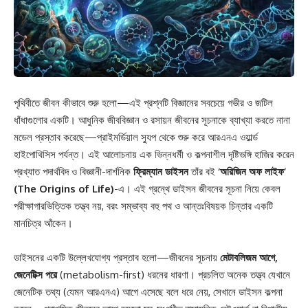
পৃথিবীতে জীবন কীভাবে শুরু হলো—এই প্রশ্নটি বিজ্ঞানের সবচেয়ে গভীর ও জটিল
ধাঁধাগুলোর একটি। আধুনিক জীববিজ্ঞান ও রসায়ন জীবনের সূচনাকে ব্যাখ্যা করতে নানা
মডেল প্রস্তাব করেছে—প্রাইমর্ডিয়াল স্যুপ থেকে শুরু করে আরএনএ ওয়ার্ল্ড
হাইপোথিসিস পর্যন্ত। এই আলোচনায় এক ভিন্নধর্মী ও কল্পনাশীল দৃষ্টিভঙ্গি হাজির করেন
প্রখ্যাত পদার্থবিদ ও বিজ্ঞানী-দার্শনিক
ফ্রিম্যান ডাইসন
তাঁর বই
‘অরিজিন অফ লাইফ’
(The Origins of Life)
-এ। এই গ্রন্থে ডাইসন জীবনের সূচনা নিয়ে কেবল
পরীক্ষাগারভিত্তিক তত্ত্ব নয়, বরং সম্ভাব্য বহু পথ ও আন্তঃবিষয়ক চিন্তার একটি
মানচিত্র আঁকেন।
ডাইসনের একটি উল্লেখযোগ্য প্রস্তাব হলো—জীবনের সূচনায়
মেটাবলিজম আগে,
জেনেটিক্স পরে
(metabolism-first) ধরনের ধারণা। প্রচলিত অনেক তত্ত্ব যেখানে
জেনেটিক তথ্য (যেমন আরএনএ) আগে এসেছে বলে ধরে নেয়, সেখানে ডাইসন কল্পনা