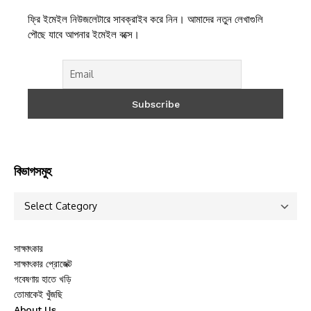
ফ্রি ইমেইল নিউজলেটারে সাবক্রাইব করে নিন। আমাদের নতুন লেখাগুলি
পৌছে যাবে আপনার ইমেইল বক্সে।
বিভাগসমুহ
সাক্ষাৎকার
সাক্ষাৎকার প্রোজেক্ট
গবেষণায় হাতে খড়ি
তোমাকেই খুঁজছি
About Us