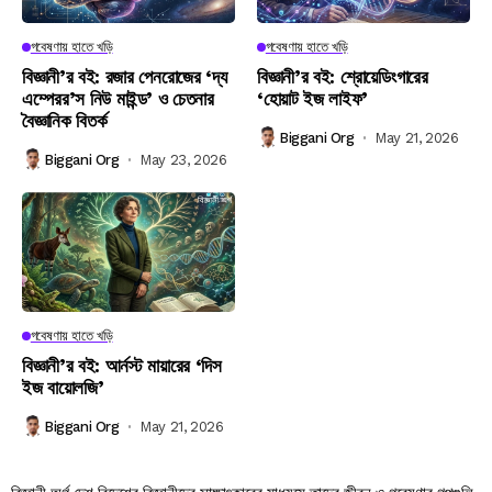
গবেষণায় হাতে খড়ি
গবেষণায় হাতে খড়ি
বিজ্ঞানী’র বই: রজার পেনরোজের ‘দ্য
বিজ্ঞানী’র বই: শ্রোয়েডিংগারের
এম্পেরর’স নিউ মাইন্ড’ ও চেতনার
‘হোয়াট ইজ লাইফ’
বৈজ্ঞানিক বিতর্ক
Biggani Org
May 21, 2026
Biggani Org
May 23, 2026
গবেষণায় হাতে খড়ি
বিজ্ঞানী’র বই: আর্নস্ট মায়ারের ‘দিস
ইজ বায়োলজি’
Biggani Org
May 21, 2026