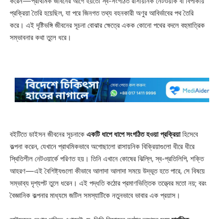
করেন—প্রাথমিক জীবনের আগে হয়তো স্ব-সংগঠিত রাসায়নিক নেটওয়ার্ক বা বিপাকীয়
প্রক্রিয়া তৈরি হয়েছিল, যা পরে জিনগত তথ্য বহনকারী অণুর আবির্ভাবের পথ তৈরি
করে। এই দৃষ্টিভঙ্গি জীবনের সূচনা বোঝার ক্ষেত্রে একক কোনো পথের বদলে বহুমাত্রিক
সম্ভাবনার কথা তুলে ধরে।
বইটিতে ডাইসন জীবনের সূচনাকে
একটি ধাপে ধাপে সংগঠিত হওয়া প্রক্রিয়া
হিসেবে
কল্পনা করেন, যেখানে প্রাথমিকভাবে অগোছালো রাসায়নিক বিক্রিয়াগুলো ধীরে ধীরে
স্থিতিশীল নেটওয়ার্কে পরিণত হয়। তিনি এখানে কোষের ঝিল্লি, স্ব-প্রতিলিপি, শক্তি
আহরণ—এই বৈশিষ্ট্যগুলো কীভাবে আলাদা আলাদা সময়ে উদ্ভূত হতে পারে, সে বিষয়ে
সম্ভাব্য দৃশ্যপট তুলে ধরেন। এই পদ্ধতি কঠোর প্রমাণভিত্তিক তত্ত্বের মতো নয়; বরং
বৈজ্ঞানিক কল্পনার মাধ্যমে জটিল সমস্যাটিকে নতুনভাবে ভাবার এক প্রয়াস।