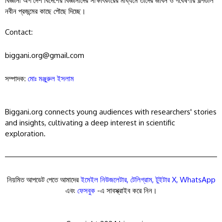
বিজ্ঞানী অর্গ দেশ বিদেশের বিজ্ঞানীদের সাক্ষাৎকারের মাধ্যমে তাদের জীবন ও গবেষণার গল্পগুলি
নবীন প্রজন্মের কাছে পৌছে দিচ্ছে।
Contact:
biggani.org@gmail.com
সম্পাদক:
মোঃ মঞ্জুরুল ইসলাম
Biggani.org connects young audiences with researchers' stories
and insights, cultivating a deep interest in scientific
exploration.
নিয়মিত আপডেট পেতে আমাদের
ইমেইল নিউজলেটার
,
টেলিগ্রাম
,
টুইটার X
,
WhatsApp
এবং
ফেসবুক
-এ সাবস্ক্রাইব করে নিন।