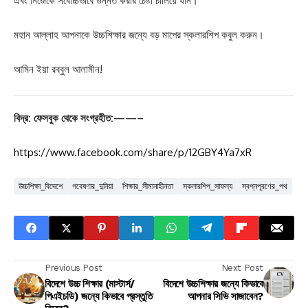
এবং নিজেকে সর্বোচ্চভাবে উন্নত করার চেষ্টা চালিয়ে যান।
মহান আল্লাহ আপনাকে উচ্চশিক্ষার জন্যে বড় মাপের স্কলারশিপ কবুল করুন।
আমিন ইয়া রব্বুল আলামীন!
বিদ্র: ফেসবুক থেকে সংগ্রহীত:——–
https://www.facebook.com/share/p/12GBY4Ya7xR
উচ্চশিক্ষা_বিদেশে
গবেষণার_দুনিয়া
শিক্ষার_সীমানাহীনতা
স্কলারশিপ_সাফল্য
স্বপ্নপূরণের_পথ
Previous Post
Next Post
বিদেশে উচ্চ শিক্ষার (মাস্টার্স/
বিদেশে উচ্চশিক্ষার জন্যে কিভাবে
পিএইচডি) জন্যে কিভাবে প্রস্তুতি
আপনার সিভি সাজাবেন?