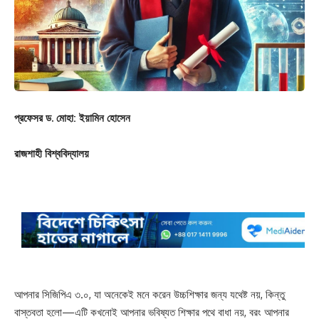
প্রফেসর ড. মোহা: ইয়ামিন হোসেন
রাজশাহী বিশ্ববিদ্যালয়
আপনার সিজিপিএ ৩.০, যা অনেকেই মনে করেন উচ্চশিক্ষার জন্য যথেষ্ট নয়, কিন্তু
বাস্তবতা হলো—এটি কখনোই আপনার ভবিষ্যত শিক্ষার পথে বাধা নয়, বরং আপনার