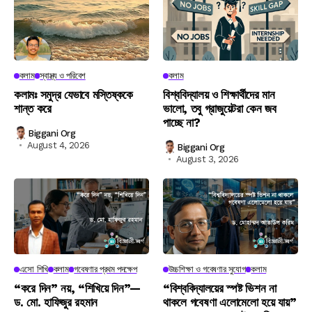
কলাম
স্বাস্থ্য ও পরিবেশ
কলাম
কলামঃ সমুদ্র যেভাবে মস্তিষ্ককে
বিশ্ববিদ্যালয় ও শিক্ষার্থীদের মান
শান্ত করে
ভালো, তবু গ্রাজুয়েটরা কেন জব
পাচ্ছে না?
Biggani Org
August 4, 2026
Biggani Org
August 3, 2026
এসো শিখি
কলাম
গবেষণার প্রথম পদক্ষেপ
উচ্চশিক্ষা ও গবেষণার সুযোগ
কলাম
“করে দিন” নয়, “শিখিয়ে দিন”—
“বিশ্ববিদ্যালয়ের স্পষ্ট ভিশন না
ড. মো. হাফিজুর রহমান
থাকলে গবেষণা এলোমেলো হয়ে যায়”