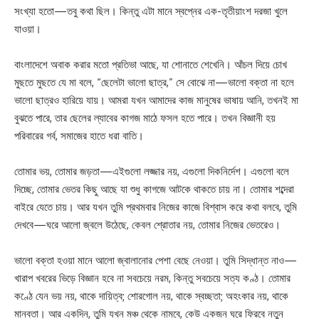
সংখ্যা হতো—তবু কথা ছিল। কিন্তু এটা মানে স্বপ্নের এক-তৃতীয়াংশ দরজা খুলে
যাওয়া।
বাংলাদেশে অবাক করার মতো প্রতিভা আছে, যা শোনাতে শেখেনি। আঁচল দিয়ে চোখ
মুছতে মুছতে যে মা বলে, “ছেলেটা ভালো ছাত্র,” সে বোঝে না—ভালো বক্তা না হলে
ভালো ছাত্রও হারিয়ে যায়। আমরা যখন আমাদের কাজ মানুষের ভাষায় আনি, তখনই মা
বুঝতে পারে, তার ছেলের ল্যাবের কাগজ মাঠে ফসল হতে পারে। তখন বিজ্ঞানী হয়
পরিবারের গর্ব, সমাজের হাতে ধরা বাতি।
তোমার ভয়, তোমার জড়তা—এইগুলো লজ্জার নয়, এগুলো দিকনির্দেশ। এগুলো বলে
দিচ্ছে, তোমার ভেতর কিছু আছে যা শুধু কাগজে আটকে থাকতে চায় না। তোমার শব্দেরা
বাইরে যেতে চায়। আর যখন তুমি প্রথমবার নিজের কাজে বিশ্বাস করে কথা বলবে, তুমি
দেখবে—ঘরে আলো জ্বলে উঠেছে, কেবল শ্রোতার নয়, তোমার নিজের ভেতরেও।
ভালো বক্তা হওয়া মানে আলো জ্বালানোর পেশা বেছে নেওয়া। তুমি সিদ্ধান্ত নাও—
খারাপ খবরের ভিড়ে বিজ্ঞান হবে না সবচেয়ে নরম, কিন্তু সবচেয়ে সত্য কণ্ঠ। তোমার
কণ্ঠে যেন ভয় নয়, থাকে দায়িত্ব; শোরগোল নয়, থাকে স্বচ্ছতা; অহংকার নয়, থাকে
মানবতা। আর একদিন, তুমি যখন মঞ্চ থেকে নামবে, কেউ একজন ঘরে ফিরবে নতুন