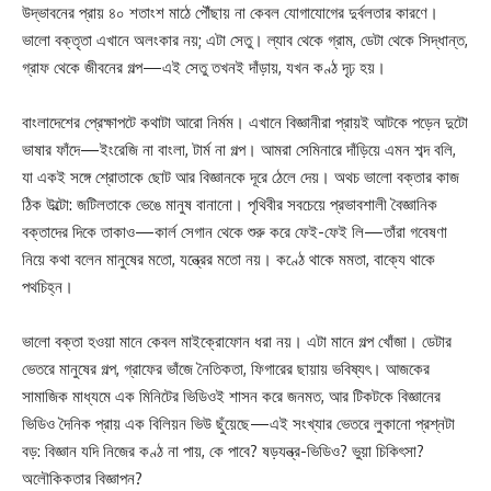
উদ্ভাবনের প্রায় ৪০ শতাংশ মাঠে পৌঁছায় না কেবল যোগাযোগের দুর্বলতার কারণে।
ভালো বক্তৃতা এখানে অলংকার নয়; এটা সেতু। ল্যাব থেকে গ্রাম, ডেটা থেকে সিদ্ধান্ত,
গ্রাফ থেকে জীবনের গল্প—এই সেতু তখনই দাঁড়ায়, যখন কণ্ঠ দৃঢ় হয়।
বাংলাদেশের প্রেক্ষাপটে কথাটা আরো নির্মম। এখানে বিজ্ঞানীরা প্রায়ই আটকে পড়েন দুটো
ভাষার ফাঁদে—ইংরেজি না বাংলা, টার্ম না গল্প। আমরা সেমিনারে দাঁড়িয়ে এমন শব্দ বলি,
যা একই সঙ্গে শ্রোতাকে ছোট আর বিজ্ঞানকে দূরে ঠেলে দেয়। অথচ ভালো বক্তার কাজ
ঠিক উল্টো: জটিলতাকে ভেঙে মানুষ বানানো। পৃথিবীর সবচেয়ে প্রভাবশালী বৈজ্ঞানিক
বক্তাদের দিকে তাকাও—কার্ল সেগান থেকে শুরু করে ফেই-ফেই লি—তাঁরা গবেষণা
নিয়ে কথা বলেন মানুষের মতো, যন্ত্রের মতো নয়। কণ্ঠে থাকে মমতা, বাক্যে থাকে
পথচিহ্ন।
ভালো বক্তা হওয়া মানে কেবল মাইক্রোফোন ধরা নয়। এটা মানে গল্প খোঁজা। ডেটার
ভেতরে মানুষের গল্প, গ্রাফের ভাঁজে নৈতিকতা, ফিগারের ছায়ায় ভবিষ্যৎ। আজকের
সামাজিক মাধ্যমে এক মিনিটের ভিডিওই শাসন করে জনমত, আর টিকটকে বিজ্ঞানের
ভিডিও দৈনিক প্রায় এক বিলিয়ন ভিউ ছুঁয়েছে—এই সংখ্যার ভেতরে লুকানো প্রশ্নটা
বড়: বিজ্ঞান যদি নিজের কণ্ঠ না পায়, কে পাবে? ষড়যন্ত্র-ভিডিও? ভুয়া চিকিৎসা?
অলৌকিকতার বিজ্ঞাপন?