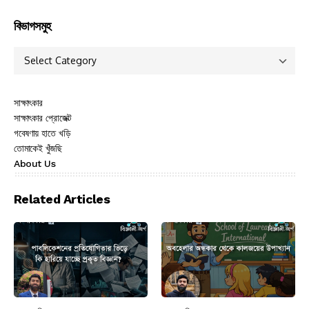
বিভাগসমুহ
সাক্ষাৎকার
সাক্ষাৎকার প্রোজেক্ট
গবেষণায় হাতে খড়ি
তোমাকেই খুঁজছি
About Us
Related Articles