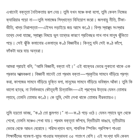
এখানেই বক্তৃতা নৈতিকতায় রূপ নেয়। তুমি যখন মঞ্চে কথা বলো, তুমি কেবল নিজের
ক্যারিয়ার গড়ো না—তুমি সমাজের সিদ্ধান্তে বিনিয়োগ করো। জলবায়ু নীতি, টিকা-
ভীতি, খাদ্য নিরাপত্তা—এইসব লড়াইয়ে জয় আসে কণ্ঠে। বিশ্ব স্বাস্থ্য সংস্থার
তথ্যে দেখা যাচ্ছে, স্বাস্থ্য বিষয়ে ভুল তথ্যের কারণে প্রতিবছর লাখ লাখ মানুষ ঝুঁকিতে
পড়ে। সেই ঝুঁকি কমানোর একমাত্র কণ্ঠ বিজ্ঞানীর। কিন্তু যদি সেই কণ্ঠ কাঁপে,
ফাঁকটা ভরে যায় অন্যরা।
আমরা প্রায়ই বলি, “আমি বিজ্ঞানী, বক্তা নই।” এই বাক্যের ভেতর লুকানো থাকে এক
প্রকার আত্মবঞ্চনা। বিজ্ঞানী মানেই তো প্রথম বক্তা—প্রকৃতির সামনে দাঁড়িয়ে প্রশ্ন
করা, কাগজের সামনে দাঁড়িয়ে যুক্তি বলা, মানুষের সামনে দাঁড়িয়ে ভবিষ্যৎ আঁকা। তুমি কি
ভালো ছাত্র, না নির্মমভাবে কৌতূহলী চিন্তাবিদ—এই প্রশ্নের উত্তর যেমন তোমার
ল্যাবে, তেমনি তোমার কণ্ঠে। কে তুমি, সেটা লেখা থাকে তোমার নীরবতায়ও।
তুমি হয়তো ভাবছ, “কণ্ঠ তো জন্মগত।” না—কণ্ঠ গড়ে ওঠে। যেমন ল্যাবে ভুল থেকে
শেখো, তেমনি মঞ্চেও শেখা যায়। প্রথম বক্তৃতা কাঁপবে, দ্বিতীয়টা ভাঙবে, তৃতীয়টায়
ভেতর থেকে আগুন বেরোবে। পরিসংখ্যান বলে, পাবলিক স্পিকিং প্রশিক্ষণ পাওয়া
শিক্ষার্থীদের গবেষণা-ফান্ড পাওয়ার সম্ভাবনা ৩৫ শতাংশ বেশি। এই সংখ্যা যদি কেবল