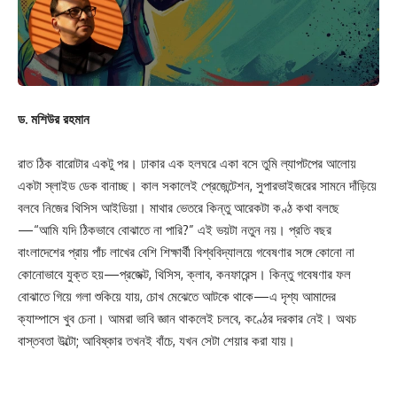
ড. মশিউর রহমান
রাত ঠিক বারোটার একটু পর। ঢাকার এক হলঘরে একা বসে তুমি ল্যাপটপের আলোয়
একটা স্লাইড ডেক বানাচ্ছ। কাল সকালেই প্রেজেন্টেশন, সুপারভাইজরের সামনে দাঁড়িয়ে
বলবে নিজের থিসিস আইডিয়া। মাথার ভেতরে কিন্তু আরেকটা কণ্ঠ কথা বলছে
—“আমি যদি ঠিকভাবে বোঝাতে না পারি?” এই ভয়টা নতুন নয়। প্রতি বছর
বাংলাদেশের প্রায় পাঁচ লাখের বেশি শিক্ষার্থী বিশ্ববিদ্যালয়ে গবেষণার সঙ্গে কোনো না
কোনোভাবে যুক্ত হয়—প্রজেক্ট, থিসিস, ক্লাব, কনফারেন্স। কিন্তু গবেষণার ফল
বোঝাতে গিয়ে গলা শুকিয়ে যায়, চোখ মেঝেতে আটকে থাকে—এ দৃশ্য আমাদের
ক্যাম্পাসে খুব চেনা। আমরা ভাবি জ্ঞান থাকলেই চলবে, কণ্ঠের দরকার নেই। অথচ
বাস্তবতা উল্টো; আবিষ্কার তখনই বাঁচে, যখন সেটা শেয়ার করা যায়।