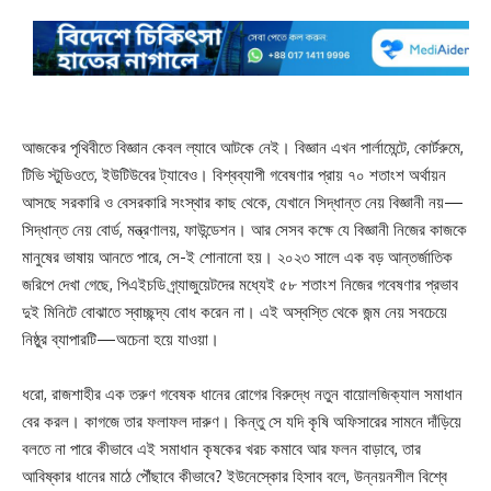
আজকের পৃথিবীতে বিজ্ঞান কেবল ল্যাবে আটকে নেই। বিজ্ঞান এখন পার্লামেন্টে, কোর্টরুমে,
টিভি স্টুডিওতে, ইউটিউবের ট্যাবেও। বিশ্বব্যাপী গবেষণার প্রায় ৭০ শতাংশ অর্থায়ন
আসছে সরকারি ও বেসরকারি সংস্থার কাছ থেকে, যেখানে সিদ্ধান্ত নেয় বিজ্ঞানী নয়—
সিদ্ধান্ত নেয় বোর্ড, মন্ত্রণালয়, ফাউন্ডেশন। আর সেসব কক্ষে যে বিজ্ঞানী নিজের কাজকে
মানুষের ভাষায় আনতে পারে, সে-ই শোনানো হয়। ২০২৩ সালে এক বড় আন্তর্জাতিক
জরিপে দেখা গেছে, পিএইচডি গ্র্যাজুয়েটদের মধ্যেই ৫৮ শতাংশ নিজের গবেষণার প্রভাব
দুই মিনিটে বোঝাতে স্বাচ্ছন্দ্য বোধ করেন না। এই অস্বস্তি থেকে জন্ম নেয় সবচেয়ে
নিষ্ঠুর ব্যাপারটি—অচেনা হয়ে যাওয়া।
ধরো, রাজশাহীর এক তরুণ গবেষক ধানের রোগের বিরুদ্ধে নতুন বায়োলজিক্যাল সমাধান
বের করল। কাগজে তার ফলাফল দারুণ। কিন্তু সে যদি কৃষি অফিসারের সামনে দাঁড়িয়ে
বলতে না পারে কীভাবে এই সমাধান কৃষকের খরচ কমাবে আর ফলন বাড়াবে, তার
আবিষ্কার ধানের মাঠে পৌঁছাবে কীভাবে? ইউনেস্কোর হিসাব বলে, উন্নয়নশীল বিশ্বে