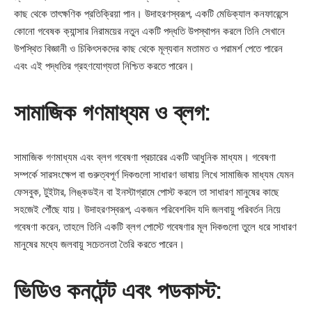
কাছ থেকে তাৎক্ষণিক প্রতিক্রিয়া পান। উদাহরণস্বরূপ, একটি মেডিক্যাল কনফারেন্সে
কোনো গবেষক ক্যান্সার নিরাময়ের নতুন একটি পদ্ধতি উপস্থাপন করলে তিনি সেখানে
উপস্থিত বিজ্ঞানী ও চিকিৎসকদের কাছ থেকে মূল্যবান মতামত ও পরামর্শ পেতে পারেন
এবং এই পদ্ধতির গ্রহণযোগ্যতা নিশ্চিত করতে পারেন।
সামাজিক গণমাধ্যম ও ব্লগ:
সামাজিক গণমাধ্যম এবং ব্লগ গবেষণা প্রচারের একটি আধুনিক মাধ্যম। গবেষণা
সম্পর্কে সারসংক্ষেপ বা গুরুত্বপূর্ণ দিকগুলো সাধারণ ভাষায় লিখে সামাজিক মাধ্যম যেমন
ফেসবুক, টুইটার, লিঙ্কডইন বা ইনস্টাগ্রামে পোস্ট করলে তা সাধারণ মানুষের কাছে
সহজেই পৌঁছে যায়। উদাহরণস্বরূপ, একজন পরিবেশবিদ যদি জলবায়ু পরিবর্তন নিয়ে
গবেষণা করেন, তাহলে তিনি একটি ব্লগ পোস্টে গবেষণার মূল দিকগুলো তুলে ধরে সাধারণ
মানুষের মধ্যে জলবায়ু সচেতনতা তৈরি করতে পারেন।
ভিডিও কনটেন্ট এবং পডকাস্ট: