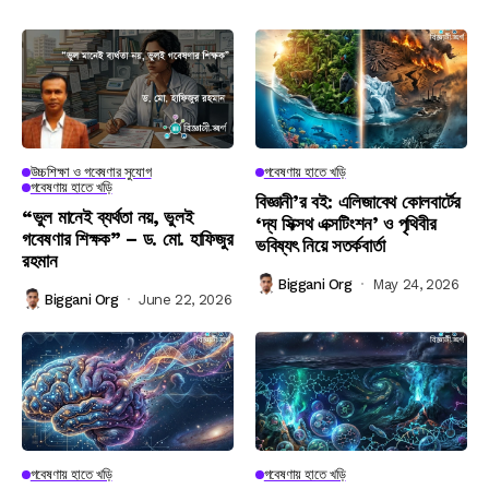
উচ্চশিক্ষা ও গবেষণার সুযোগ
গবেষণায় হাতে খড়ি
গবেষণায় হাতে খড়ি
বিজ্ঞানী’র বই: এলিজাবেথ কোলবার্টের
“ভুল মানেই ব্যর্থতা নয়, ভুলই
‘দ্য সিক্সথ এক্সটিংশন’ ও পৃথিবীর
গবেষণার শিক্ষক” – ড. মো. হাফিজুর
ভবিষ্যৎ নিয়ে সতর্কবার্তা
রহমান
Biggani Org
May 24, 2026
Biggani Org
June 22, 2026
গবেষণায় হাতে খড়ি
গবেষণায় হাতে খড়ি