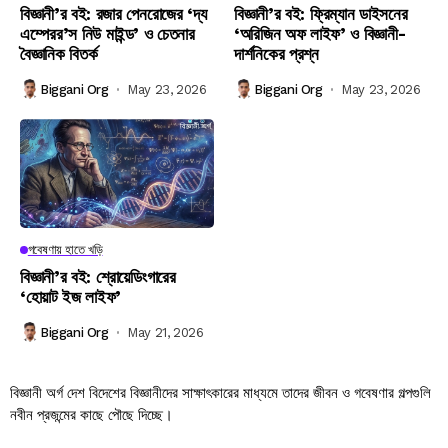
বিজ্ঞানী’র বই: রজার পেনরোজের ‘দ্য
বিজ্ঞানী’র বই: ফ্রিম্যান ডাইসনের
এম্পেরর’স নিউ মাইন্ড’ ও চেতনার
‘অরিজিন অফ লাইফ’ ও বিজ্ঞানী-
বৈজ্ঞানিক বিতর্ক
দার্শনিকের প্রশ্ন
Biggani Org
May 23, 2026
Biggani Org
May 23, 2026
গবেষণায় হাতে খড়ি
বিজ্ঞানী’র বই: শ্রোয়েডিংগারের
‘হোয়াট ইজ লাইফ’
Biggani Org
May 21, 2026
বিজ্ঞানী অর্গ দেশ বিদেশের বিজ্ঞানীদের সাক্ষাৎকারের মাধ্যমে তাদের জীবন ও গবেষণার গল্পগুলি
নবীন প্রজন্মের কাছে পৌছে দিচ্ছে।