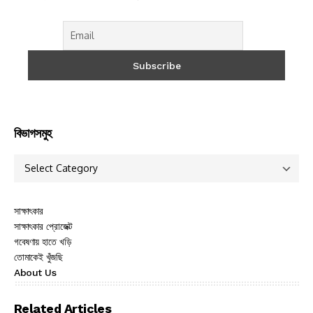
বিভাগসমুহ
সাক্ষাৎকার
সাক্ষাৎকার প্রোজেক্ট
গবেষণায় হাতে খড়ি
তোমাকেই খুঁজছি
About Us
Related Articles