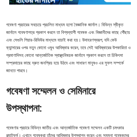
গবেষণা প্রচারের সবচেয়ে প্রচলিত মাধ্যম হলো বৈজ্ঞানিক জার্নাল। বিভিন্ন স্বীকৃত
জার্নালে গবেষণাপত্র প্রকাশ করলে তা বিশ্বব্যাপী গবেষক এবং বিজ্ঞানীদের কাছে পৌঁছায়
এবং সেগুলি পিয়ার-রিভিউর মাধ্যমে যাচাই করা হয়। উদাহরণস্বরূপ, যদি কেউ
ক্যান্সারের ওপর নতুন কোনো ওষুধ আবিষ্কার করেন, তবে সেই আবিষ্কারের উপকারিতা ও
প্রমাণাদিসহ কোনো আন্তর্জাতিক স্বাস্থ্যবিষয়ক জার্নালে প্রকাশ করলে তা চিকিৎসা
সম্প্রদায়ের কাছে দ্রুত জনপ্রিয় হয়ে উঠবে এবং সাধারণ মানুষও এর সুফল সম্পর্কে
জানতে পারবে।
গবেষণা সম্মেলন ও সেমিনারে
উপস্থাপনা:
গবেষণার প্রচারে বিভিন্ন জাতীয় এবং আন্তর্জাতিক গবেষণা সম্মেলন একটি চমৎকার
প্ল্যাটফর্ম। এখানে গবেষকরা তাঁদের আবিষ্কার উপস্থাপন করেন এবং সমমনা গবেষকদের