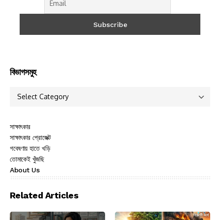
বিভাগসমুহ
সাক্ষাৎকার
সাক্ষাৎকার প্রোজেক্ট
গবেষণায় হাতে খড়ি
তোমাকেই খুঁজছি
About Us
Related Articles