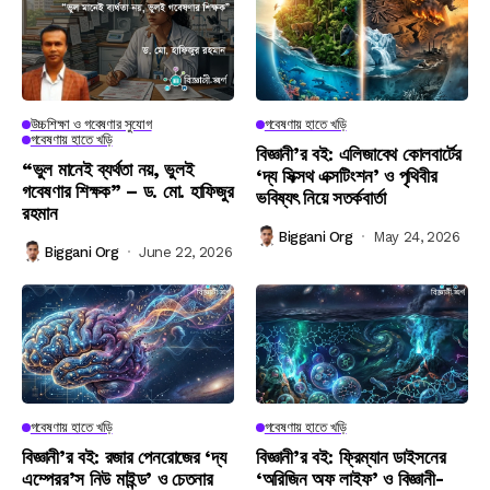
উচ্চশিক্ষা ও গবেষণার সুযোগ
গবেষণায় হাতে খড়ি
গবেষণায় হাতে খড়ি
বিজ্ঞানী’র বই: এলিজাবেথ কোলবার্টের
“ভুল মানেই ব্যর্থতা নয়, ভুলই
‘দ্য সিক্সথ এক্সটিংশন’ ও পৃথিবীর
গবেষণার শিক্ষক” – ড. মো. হাফিজুর
ভবিষ্যৎ নিয়ে সতর্কবার্তা
রহমান
Biggani Org
May 24, 2026
Biggani Org
June 22, 2026
গবেষণায় হাতে খড়ি
গবেষণায় হাতে খড়ি
বিজ্ঞানী’র বই: রজার পেনরোজের ‘দ্য
বিজ্ঞানী’র বই: ফ্রিম্যান ডাইসনের
এম্পেরর’স নিউ মাইন্ড’ ও চেতনার
‘অরিজিন অফ লাইফ’ ও বিজ্ঞানী-