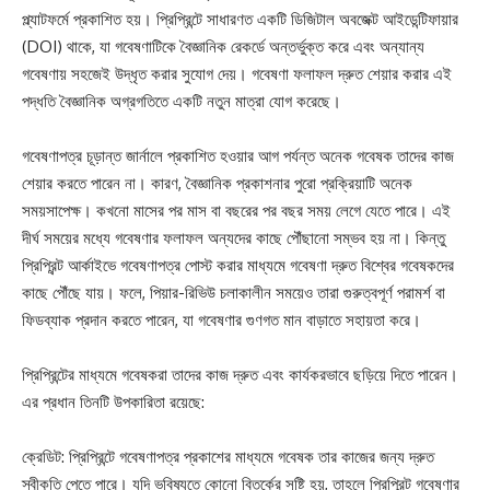
প্ল্যাটফর্মে প্রকাশিত হয়। প্রিপ্রিন্টে সাধারণত একটি ডিজিটাল অবজেক্ট আইডেন্টিফায়ার
(DOI) থাকে, যা গবেষণাটিকে বৈজ্ঞানিক রেকর্ডে অন্তর্ভুক্ত করে এবং অন্যান্য
গবেষণায় সহজেই উদ্ধৃত করার সুযোগ দেয়। গবেষণা ফলাফল দ্রুত শেয়ার করার এই
পদ্ধতি বৈজ্ঞানিক অগ্রগতিতে একটি নতুন মাত্রা যোগ করেছে।
গবেষণাপত্র চূড়ান্ত জার্নালে প্রকাশিত হওয়ার আগ পর্যন্ত অনেক গবেষক তাদের কাজ
শেয়ার করতে পারেন না। কারণ, বৈজ্ঞানিক প্রকাশনার পুরো প্রক্রিয়াটি অনেক
সময়সাপেক্ষ। কখনো মাসের পর মাস বা বছরের পর বছর সময় লেগে যেতে পারে। এই
দীর্ঘ সময়ের মধ্যে গবেষণার ফলাফল অন্যদের কাছে পৌঁছানো সম্ভব হয় না। কিন্তু
প্রিপ্রিন্ট আর্কাইভে গবেষণাপত্র পোস্ট করার মাধ্যমে গবেষণা দ্রুত বিশ্বের গবেষকদের
কাছে পৌঁছে যায়। ফলে, পিয়ার-রিভিউ চলাকালীন সময়েও তারা গুরুত্বপূর্ণ পরামর্শ বা
ফিডব্যাক প্রদান করতে পারেন, যা গবেষণার গুণগত মান বাড়াতে সহায়তা করে।
প্রিপ্রিন্টের মাধ্যমে গবেষকরা তাদের কাজ দ্রুত এবং কার্যকরভাবে ছড়িয়ে দিতে পারেন।
এর প্রধান তিনটি উপকারিতা রয়েছে:
ক্রেডিট: প্রিপ্রিন্টে গবেষণাপত্র প্রকাশের মাধ্যমে গবেষক তার কাজের জন্য দ্রুত
স্বীকৃতি পেতে পারে। যদি ভবিষ্যতে কোনো বিতর্কের সৃষ্টি হয়, তাহলে প্রিপ্রিন্ট গবেষণার