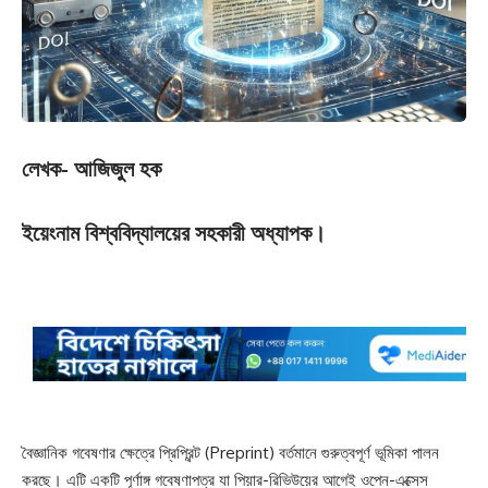
লেখক- আজিজুল হক
ইয়েংনাম বিশ্ববিদ্যালয়ের সহকারী অধ্যাপক।
বৈজ্ঞানিক গবেষণার ক্ষেত্রে প্রিপ্রিন্ট (Preprint) বর্তমানে গুরুত্বপূর্ণ ভূমিকা পালন
করছে। এটি একটি পূর্ণাঙ্গ গবেষণাপত্র যা পিয়ার-রিভিউয়ের আগেই ওপেন-এক্সেস