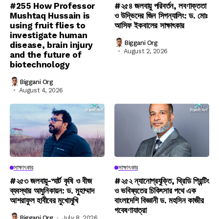
#255 How Professor
#২৫৪ জলবায়ু পরিবর্তন, লবণাক্ততা
Mushtaq Hussain is
ও উদ্ভিদের জিন সিগন্যালিং: ড. মোঃ
using fruit flies to
আসিফ ইকবালের সাক্ষাৎকার
investigate human
Biggani Org
disease, brain injury
August 2, 2026
and the future of
biotechnology
Biggani Org
August 4, 2026
সাক্ষাৎকার
সাক্ষাৎকার
#২৫৩ জলবায়ু-স্মার্ট কৃষি ও বীজ
#২৫২ ন্যানোপ্রযুক্তি, থ্রিডি প্রিন্টিং
ব্যবস্থার আধুনিকায়ন: ড. মুহাম্মাদ
ও ভবিষ্যতের চিকিৎসার পথে এক
আশরাফুল হাবীবের মুখোমুখি
বাংলাদেশি বিজ্ঞানী ড. মহসিন কাজীর
গবেষণাযাত্রা
Biggani Org
July 8, 2026