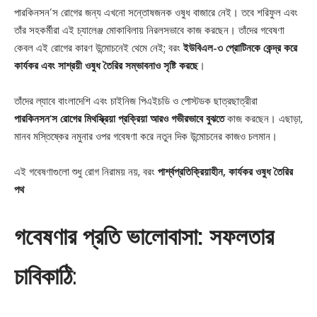
পারকিনসন’স রোগের জন্য এখনো সন্তোষজনক ওষুধ বাজারে নেই। তবে শরিফুল এবং
তাঁর সহকর্মীরা এই চ্যালেঞ্জ মোকাবিলায় নিরলসভাবে কাজ করছেন। তাঁদের গবেষণা
কেবল এই রোগের কারণ উন্মোচনেই থেমে নেই; বরং
ইউবিএল-৩ প্রোটিনকে কেন্দ্র করে
কার্যকর এবং সাশ্রয়ী ওষুধ তৈরির সম্ভাবনাও সৃষ্টি করছে
।
তাঁদের ল্যাবে বাংলাদেশি এবং চাইনিজ পিএইচডি ও পোস্টডক ছাত্রছাত্রীরা
পারকিনসন’স রোগের মিথস্ক্রিয়া প্রক্রিয়া আরও গভীরভাবে বুঝতে
কাজ করছেন। এছাড়া,
মানব মস্তিষ্কের নমুনার ওপর গবেষণা করে নতুন দিক উন্মোচনের কাজও চলমান।
এই গবেষণাগুলো শুধু রোগ নিরাময় নয়, বরং
পার্শ্বপ্রতিক্রিয়াহীন, কার্যকর ওষুধ তৈরির
পথ
গবেষণার প্রতি ভালোবাসা: সফলতার
চাবিকাঠি
: