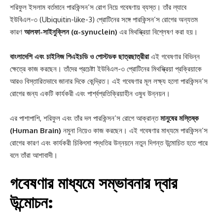
শরিফুল ইসলাম বর্তমানে পারকিন্সন’স রোগ নিয়ে গবেষণায় ব্যস্ত। তাঁর ল্যাবে
ইউবিএল-৩ (Ubiquitin-like-3) প্রোটিনের সঙ্গে পারকিন্সন’স রোগের অন্যতম
কারণ
আলফা-সাইনুক্লিন (α-synuclein)
এর মিথস্ক্রিয়া বিশ্লেষণ করা হয়।
বাংলাদেশি এবং চাইনিজ পিএইচডি ও পোস্টডক ছাত্রছাত্রীরা
এই গবেষণার বিভিন্ন
ক্ষেত্রে কাজ করছেন। তাঁদের প্রচেষ্টা ইউবিএল-৩ প্রোটিনের মিথস্ক্রিয়া প্রক্রিয়াকে
আরও বিস্তারিতভাবে জানার দিকে কেন্দ্রিত। এই গবেষণার মূল লক্ষ্য হলো পারকিন্সন’স
রোগের জন্য একটি কার্যকরী এবং পার্শ্বপ্রতিক্রিয়াহীন ওষুধ উন্নয়ন।
এর পাশাপাশি, শরিফুল এবং তাঁর দল পারকিন্সন’স রোগে আক্রান্ত
মানুষের মস্তিষ্ক
(Human Brain)
নমুনা নিয়েও কাজ করছেন। এই গবেষণার মাধ্যমে পারকিন্সন’স
রোগের কারণ এবং কার্যকরী চিকিৎসা পদ্ধতির উন্নয়নে নতুন দিগন্ত উন্মোচিত হতে পারে
বলে তাঁরা আশাবাদী।
গবেষণার মাধ্যমে সম্ভাবনার দ্বার
উন্মোচন
: