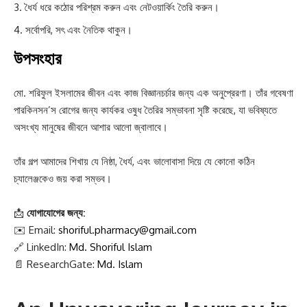
ধৈর্য ধরে কঠোর পরিশ্রম করুন এবং নেটওয়ার্কিং তৈরি করুন।
সর্বোপরি, সৎ এবং নৈতিক থাকুন।
উপসংহার
মো. শরিফুল ইসলামের জীবন এবং কাজ বিজ্ঞানচর্চার জন্য এক অনুপ্রেরণা। তাঁর গবেষণা
পারকিনসন’স রোগের জন্য কার্যকর ওষুধ তৈরির সম্ভাবনা সৃষ্টি করেছে, যা ভবিষ্যতে
অসংখ্য মানুষের জীবনে আশার আলো জ্বালাবে।
তাঁর গল্প আমাদের শিখায় যে নিষ্ঠা, ধৈর্য, এবং ভালোবাসা দিয়ে যে কোনো কঠিন
চ্যালেঞ্জকেও জয় করা সম্ভব।
📩
যোগাযোগের জন্য:
✉️ Email:
shoriful.pharmacy@gmail.com
🔗 LinkedIn:
Md. Shoriful Islam
📄 ResearchGate:
Md. Islam