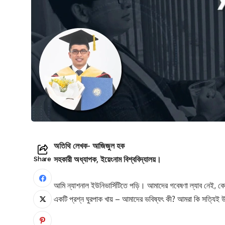
অতিথি লেখক- আজিজুল হক
সহকারী অধ্যাপক, ইয়েংনাম বিশ্ববিদ্যালয়।
Share
আমি ন্যাশনাল ইউনিভার্সিটিতে পড়ি। আমাদের গবেষণা ল্যাব নেই, কো
একটি প্রশ্ন ঘুরপাক খায় – আমাদের ভবিষ্যৎ কী? আমরা কি সত্যিই উচ