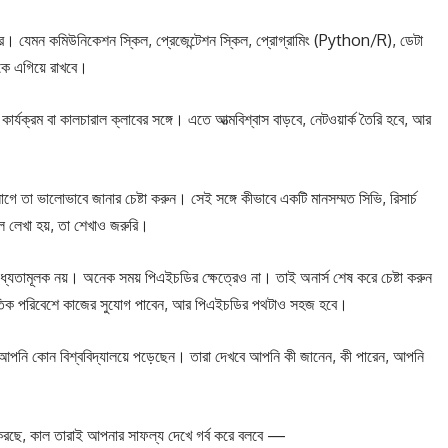
দরকার। যেমন কমিউনিকেশন স্কিল, প্রেজেন্টেশন স্কিল, প্রোগ্রামিং (Python/R), ডেটা
কে এগিয়ে রাখবে।
ী কার্যক্রম বা কালচারাল ক্লাবের সঙ্গে। এতে আত্মবিশ্বাস বাড়বে, নেটওয়ার্ক তৈরি হবে, আর
তা ভালোভাবে জানার চেষ্টা করুন। সেই সঙ্গে কীভাবে একটি মানসম্মত সিভি, রিসার্চ
ল লেখা হয়, তা শেখাও জরুরি।
াধ্যতামূলক নয়। অনেক সময় পিএইচডির ক্ষেত্রেও না। তাই অনার্স শেষ করে চেষ্টা করুন
র্জাতিক পরিবেশে কাজের সুযোগ পাবেন, আর পিএইচডির পথটাও সহজ হবে।
 আপনি কোন বিশ্ববিদ্যালয়ে পড়েছেন। তারা দেখবে আপনি কী জানেন, কী পারেন, আপনি
করছে, কাল তারাই আপনার সাফল্য দেখে গর্ব করে বলবে —