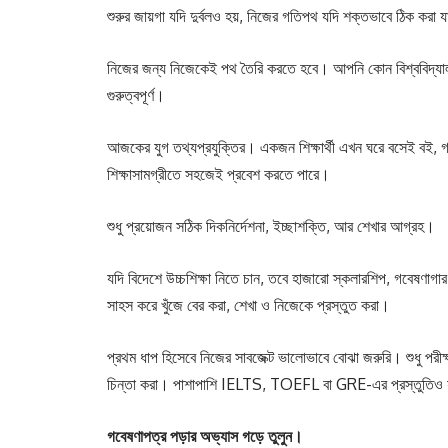
শুরুর জায়গা যদি দুর্বলও হয়, নিজের গতিপথ যদি শক্তভাবে ঠিক করা যা
নিজের জন্য নিজেকেই পথ তৈরি করতে হবে। আপনি কোন বিশ্ববিদ্যালয
গুরুত্বপূর্ণ।
আজকের যুগ তথ্যপ্রযুক্তির। একজন শিক্ষার্থী এখন ঘরে বসেই বই, গব
শিক্ষাসামগ্রীতে সহজেই প্রবেশ করতে পারে।
শুধু প্রয়োজন সঠিক দিকনির্দেশনা, ইচ্ছাশক্তি, আর শেখার আগ্রহ।
যদি বিদেশে উচ্চশিক্ষা নিতে চান, তবে হাজারো স্কলারশিপ, গবেষণাগার
সাহস করে খুঁজে বের করা, শেখা ও নিজেকে প্রস্তুত করা।
প্রথম ধাপ হিসেবে নিজের সাবজেক্ট ভালোভাবে বোঝা জরুরি। শুধু পরীক্
চিন্তা করা। পাশাপাশি IELTS, TOEFL বা GRE-এর প্রস্তুতিও যত 
গবেষণাপত্র পড়ার অভ্যাস গড়ে তুলুন।