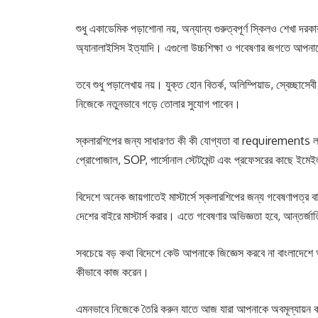
শুধু একাডেমিক পড়াশোনা নয়, অন্যান্য গুরুত্বপূর্ণ স্কিলও শেখা 
অ্যানালাইসিস ইত্যাদি। এগুলো উচ্চশিক্ষা ও গবেষণার জগতে আপনা
তবে শুধু পড়ালেখায় নয়। যুক্ত হোন বিতর্ক, অলিম্পিয়াড, স্বেচ্ছাসেব
নিজেকে নতুনভাবে গড়ে তোলার সুযোগ পাবেন।
স্কলারশিপের জন্য সাধারণত কী কী যোগ্যতা বা requirements লাগে 
প্রোপোজাল, SOP, পার্সোনাল স্টেটমেন্ট এবং প্রফেসরের কাছে ইমেই
বিদেশে অনেক জায়গাতেই মাস্টার্সে স্কলারশিপের জন্য গবেষণাপত্র ব
দেশের বাইরে মাস্টার্স করার। এতে গবেষণার অভিজ্ঞতা হবে, আন্ত
সবচেয়ে বড় কথা বিদেশে কেউ আপনাকে জিজ্ঞেস করবে না বাংলাদেশে
কীভাবে কাজ করেন।
এমনভাবে নিজেকে তৈরি করুন যাতে আজ যারা আপনাকে অবমূল্যায়ন 