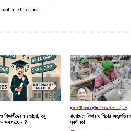
e next time I comment.
অন্তর্দৃষ্টি আলাপন
উচ্চশিক্ষা ও গবেষণার সুযোগ
 ও শিক্ষার্থীদের মান ভালো, তবু
বাংলাদেশে বিজ্ঞান ও শিল্পের অগ্রগতির 
কেন জব পাচ্ছে না?
স্বাধীনতা