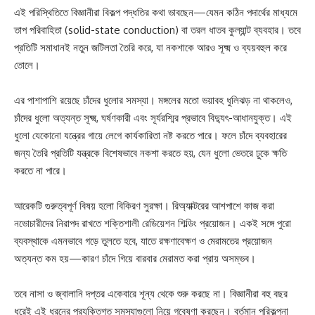
এই পরিস্থিতিতে বিজ্ঞানীরা বিকল্প পদ্ধতির কথা ভাবছেন—যেমন কঠিন পদার্থের মাধ্যমে
তাপ পরিবাহিতা (solid-state conduction) বা তরল ধাতব কুল্যান্ট ব্যবহার। তবে
প্রতিটি সমাধানই নতুন জটিলতা তৈরি করে, যা নকশাকে আরও সূক্ষ্ম ও ব্যয়বহুল করে
তোলে।
এর পাশাপাশি রয়েছে চাঁদের ধুলোর সমস্যা। মঙ্গলের মতো ভয়াবহ ধুলিঝড় না থাকলেও,
চাঁদের ধুলো অত্যন্ত সূক্ষ্ম, ঘর্ষণকারী এবং সূর্যরশ্মির প্রভাবে বিদ্যুৎ-আধানযুক্ত। এই
ধুলো যেকোনো যন্ত্রের গায়ে লেগে কার্যকারিতা নষ্ট করতে পারে। ফলে চাঁদে ব্যবহারের
জন্য তৈরি প্রতিটি যন্ত্রকে বিশেষভাবে নকশা করতে হয়, যেন ধুলো ভেতরে ঢুকে ক্ষতি
করতে না পারে।
আরেকটি গুরুত্বপূর্ণ বিষয় হলো বিকিরণ সুরক্ষা। রিঅ্যাক্টরের আশপাশে কাজ করা
নভোচারীদের নিরাপদ রাখতে শক্তিশালী রেডিয়েশন শিল্ডিং প্রয়োজন। একই সঙ্গে পুরো
ব্যবস্থাকে এমনভাবে গড়ে তুলতে হবে, যাতে রক্ষণাবেক্ষণ ও মেরামতের প্রয়োজন
অত্যন্ত কম হয়—কারণ চাঁদে গিয়ে বারবার মেরামত করা প্রায় অসম্ভব।
তবে নাসা ও জ্বালানি দপ্তর একেবারে শূন্য থেকে শুরু করছে না। বিজ্ঞানীরা বহু বছর
ধরেই এই ধরনের প্রযুক্তিগত সমস্যাগুলো নিয়ে গবেষণা করছেন। বর্তমান পরিকল্পনা