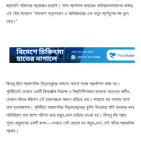
জ্বালানি পাঠানোর প্রয়োজন ছাড়াই। নাসা প্রশাসক জ্যারেড আইজ্যাকম্যানের ভাষায়,
এই যৌথ উদ্যোগ “মহাকাশ অনুসন্ধান ও আবিষ্কারের এক নতুন স্বর্ণযুগের পথ খুলে
দেবে।”
কিন্তু চাঁদে পারমাণবিক বিদ্যুৎকেন্দ্র বসানো কোনো সহজ প্রকৌশল কাজ নয়।
পৃথিবীতেই যেখানে একটি রিঅ্যাক্টর নিরাপদ ও স্থিতিশীলভাবে চালানো অত্যন্ত জটিল,
সেখানে চাঁদের পরিবেশ এই চ্যালেঞ্জকে বহুগুণ বাড়িয়ে দেয়। সবচেয়ে বড় সমস্যা হলো
তাপ ব্যবস্থাপনা। পৃথিবীতে পারমাণবিক বিদ্যুৎকেন্দ্রের কুলিং টাওয়ারে পানি ব্যবহার করে
অতিরিক্ত তাপ বাষ্পে পরিণত করে বায়ুমণ্ডলে ছড়িয়ে দেওয়া হয়। কিন্তু চাঁদ প্রায়
শূন্য-বায়ুচাপের একটি জগৎ—সেখানে নেই কোনো ঘন বায়ুমণ্ডল, নেই পানির স্বাভাবিক
প্রবাহ।