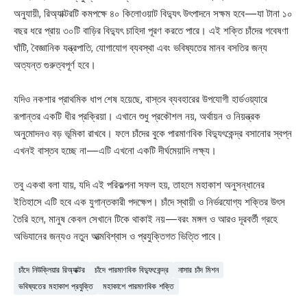
অনুযায়ী, রিঅ্যাক্টরটি কমপক্ষে ৪০ কিলোওয়াট বিদ্যুৎ উৎপাদনে সক্ষম হবে—যা টানা ১০
বছর ধরে প্রায় ৩০টি বাড়ির বিদ্যুৎ চাহিদা পূরণ করতে পারে। এই শক্তি চাঁদের গবেষণা
ঘাঁটি, বৈজ্ঞানিক যন্ত্রপাতি, যোগাযোগ ব্যবস্থা এবং ভবিষ্যতের মানব বসতির জন্য
অত্যন্ত গুরুত্বপূর্ণ হবে।
যদিও নকশার প্রাথমিক ধাপ শেষ হয়েছে, বাস্তব ব্যবহারের উপযোগী হার্ডওয়্যারে
রূপান্তর একটি ধীর প্রক্রিয়া। এখানে শুধু প্রকৌশল নয়, অর্থায়ন ও নিয়ন্ত্রক
অনুমোদনও বড় ভূমিকা রাখবে। ফলে চাঁদের বুকে পারমাণবিক বিদ্যুৎকেন্দ্র বসানোর স্বপ্ন
এখনই বাস্তব হচ্ছে না—এটি এখনো একটি দীর্ঘমেয়াদি লক্ষ্য।
তবু একথা বলা যায়, যদি এই পরিকল্পনা সফল হয়, তাহলে মহাকাশ অনুসন্ধানের
ইতিহাসে এটি হবে এক যুগান্তকারী পদক্ষেপ। চাঁদে স্থায়ী ও নির্ভরযোগ্য শক্তির উৎস
তৈরি হলে, মানুষ কেবল সেখানে টিকে থাকাই নয়—বরং মঙ্গল ও আরও দূরবর্তী গ্রহে
অভিযানের জন্যও নতুন আত্মবিশ্বাস ও প্রযুক্তিগত ভিত্তি পাবে।
চাঁদে নিউক্লিয়ার রিঅ্যাক্টর
চাঁদে পারমাণবিক বিদ্যুৎকেন্দ্র
নাসার চাঁদ মিশন
ভবিষ্যতের মহাকাশ প্রযুক্তি
মহাকাশে পারমাণবিক শক্তি