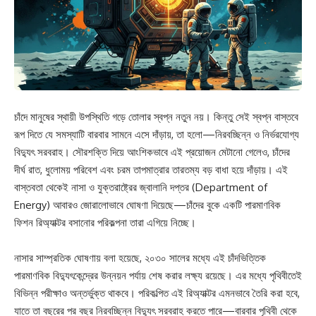
চাঁদে মানুষের স্থায়ী উপস্থিতি গড়ে তোলার স্বপ্ন নতুন নয়। কিন্তু সেই স্বপ্ন বাস্তবে
রূপ দিতে যে সমস্যাটি বারবার সামনে এসে দাঁড়ায়, তা হলো—নিরবচ্ছিন্ন ও নির্ভরযোগ্য
বিদ্যুৎ সরবরাহ। সৌরশক্তি দিয়ে আংশিকভাবে এই প্রয়োজন মেটানো গেলেও, চাঁদের
দীর্ঘ রাত, ধুলোময় পরিবেশ এবং চরম তাপমাত্রার তারতম্য বড় বাধা হয়ে দাঁড়ায়। এই
বাস্তবতা থেকেই নাসা ও যুক্তরাষ্ট্রের জ্বালানি দপ্তর (Department of
Energy) আবারও জোরালোভাবে ঘোষণা দিয়েছে—চাঁদের বুকে একটি পারমাণবিক
ফিশন রিঅ্যাক্টর বসানোর পরিকল্পনা তারা এগিয়ে নিচ্ছে।
নাসার সাম্প্রতিক ঘোষণায় বলা হয়েছে, ২০৩০ সালের মধ্যে এই চাঁদভিত্তিক
পারমাণবিক বিদ্যুৎকেন্দ্রের উন্নয়ন পর্যায় শেষ করার লক্ষ্য রয়েছে। এর মধ্যে পৃথিবীতেই
বিভিন্ন পরীক্ষাও অন্তর্ভুক্ত থাকবে। পরিকল্পিত এই রিঅ্যাক্টর এমনভাবে তৈরি করা হবে,
যাতে তা বছরের পর বছর নিরবচ্ছিন্ন বিদ্যুৎ সরবরাহ করতে পারে—বারবার পৃথিবী থেকে