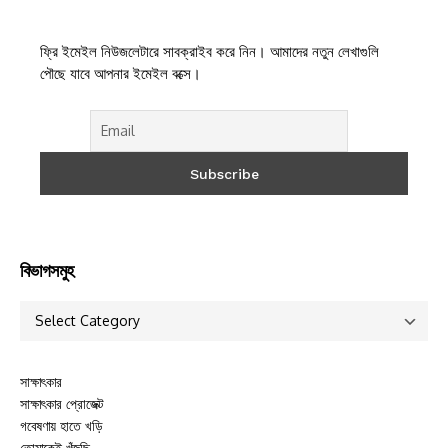
ফ্রি ইমেইল নিউজলেটারে সাবক্রাইব করে নিন। আমাদের নতুন লেখাগুলি
পৌছে যাবে আপনার ইমেইল বক্সে।
বিভাগসমুহ
সাক্ষাৎকার
সাক্ষাৎকার প্রোজেক্ট
গবেষণায় হাতে খড়ি