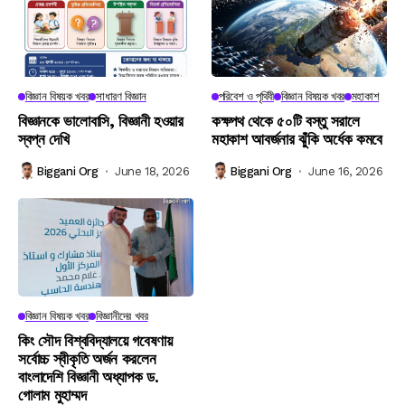
বিজ্ঞান বিষয়ক খবর
সাধারণ বিজ্ঞান
পরিবেশ ও পৃথিবী
বিজ্ঞান বিষয়ক খবর
মহাকাশ
বিজ্ঞানকে ভালোবাসি, বিজ্ঞানী হওয়ার
কক্ষপথ থেকে ৫০টি বস্তু সরালে
স্বপ্ন দেখি
মহাকাশ আবর্জনার ঝুঁকি অর্ধেক কমবে
Biggani Org
June 18, 2026
Biggani Org
June 16, 2026
বিজ্ঞান বিষয়ক খবর
বিজ্ঞানীদের খবর
কিং সৌদ বিশ্ববিদ্যালয়ে গবেষণায়
সর্বোচ্চ স্বীকৃতি অর্জন করলেন
বাংলাদেশি বিজ্ঞানী অধ্যাপক ড.
গোলাম মুহাম্মদ