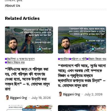
তোমাকেই খুঁজছি
About Us
Related Articles
উচ্চশিক্ষা ও গবেষণার সুযোগ
পদার্থবিদ্যা
পরিবেশ ও পৃথিবী
বিজ্ঞান বিষয়ক খবর
বিজ্ঞান বিষয়ক খবর
“বাংলাদেশে পানি আছে, সূর্যের আলো
“বিসিএসের জন্য যে পরিশ্রম করা
আছে; এখন দরকার সেই সম্পদকে
হয়, সেই পরিশ্রম যদি গবেষণায়
বিজ্ঞান ও প্রযুক্তির মাধ্যমে
দেওয়া হতো, অনেক উন্নতি করা
জ্বালানিতে রূপান্তর করার চিন্তা” –
সম্ভব ছিল” – ড. মোহাম্মদ মাসুদ
ড. মোহাম্মদ মাসুদ রানা
রানা
Biggani Org
July 2, 2026
Biggani Org
July 19, 2026