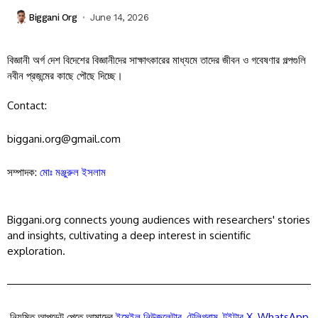
Biggani Org
June 14, 2026
বিজ্ঞানী অর্গ দেশ বিদেশের বিজ্ঞানীদের সাক্ষাৎকারের মাধ্যমে তাদের জীবন ও গবেষণার গল্পগুলি
নবীন প্রজন্মের কাছে পৌছে দিচ্ছে।
Contact:
biggani.org@gmail.com
সম্পাদক:
মোঃ মঞ্জুরুল ইসলাম
Biggani.org connects young audiences with researchers' stories
and insights, cultivating a deep interest in scientific
exploration.
নিয়মিত আপডেট পেতে আমাদের
ইমেইল নিউজলেটার
,
টেলিগ্রাম
,
টুইটার X
,
WhatsApp