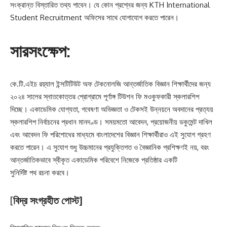
সংক্রান্ত বিস্তারিত তথ্য পাবেন। যে কোন প্রশ্নের জন্য KTH International
Student Recruitment অফিসের সাথে যোগাযোগ করতে পারেন।
সারসংক্ষেপ:
কে.টি.এইচ রয়্যাল ইন্সটিটিউট অফ টেকনোলজি আন্তর্জাতিক বিজ্ঞান শিক্ষার্থীদের জন্য
২০২৪ সালের স্নাতকোত্তর প্রোগ্রামে পূর্ণাঙ্গ টিউশন ফি মওকুফকারী স্কলারশিপ
দিচ্ছে। একাডেমিক যোগ্যতা, গবেষণা অভিজ্ঞতা ও টেকসই উন্নয়নে অবদানের প্রত্যয়
স্কলারশিপ নির্বাচনের প্রধান মানদণ্ড। সময়মতো আবেদন, প্রয়োজনীয় ডকুমেন্ট দাখিল
এবং আবেদন ফি পরিশোধের মাধ্যমে বাংলাদেশের বিজ্ঞান শিক্ষার্থীরাও এই সুযোগ গ্রহণ
করতে পারেন। এ সুযোগ শুধু উচ্চমানের প্রযুক্তিগত ও বৈজ্ঞানিক প্রশিক্ষণই নয়, বরং
আন্তর্জাতিকভাবে স্বীকৃত একাডেমিক পরিবেশে নিজেকে প্রতিষ্ঠার একটি
সুনির্দিষ্ট পথ রচনা করবে।
[
বিদ্র সংগ্রহীত পোস্ট]