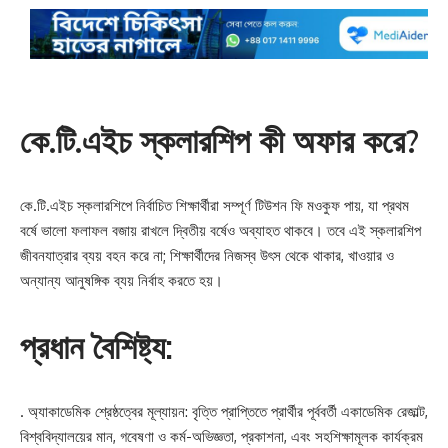
কে.টি.এইচ স্কলারশিপ কী অফার করে?
কে.টি.এইচ স্কলারশিপে নির্বাচিত শিক্ষার্থীরা সম্পূর্ণ টিউশন ফি মওকুফ পায়, যা প্রথম
বর্ষে ভালো ফলাফল বজায় রাখলে দ্বিতীয় বর্ষেও অব্যাহত থাকবে। তবে এই স্কলারশিপ
জীবনযাত্রার ব্যয় বহন করে না; শিক্ষার্থীদের নিজস্ব উৎস থেকে থাকার, খাওয়ার ও
অন্যান্য আনুষঙ্গিক ব্যয় নির্বাহ করতে হয়।
প্রধান বৈশিষ্ট্য:
. অ্যাকাডেমিক শ্রেষ্ঠত্বের মূল্যায়ন: বৃত্তি প্রাপ্তিতে প্রার্থীর পূর্ববর্তী একাডেমিক রেজাল্ট,
বিশ্ববিদ্যালয়ের মান, গবেষণা ও কর্ম-অভিজ্ঞতা, প্রকাশনা, এবং সহশিক্ষামূলক কার্যক্রম