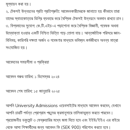
মূল্যায়ন করা হয়।
২. টেকসই উন্নয়নের প্রতি প্রতিশ্রুতি: আবেদনকারীদেরকে জানাতে হয় কীভাবে তারা
তাদের স্নাতকোত্তর ডিগ্রি ব্যবহার করে বৈশ্বিক টেকসই উন্নয়নে অবদান রাখতে চান।
৩. বিশ্বমানের সুযোগ: কে.টি.এইচ-এ পড়াশোনা করে বৈশ্বিক বিজ্ঞানী, গবেষক অথবা
উদ্যোক্তা হওয়ার একটি নিশ্চিত ভিত্তি গড়ে তোলা যায়। আন্তর্জাতিক পরিসরে জ্ঞান-
বিনিময়, কারিগরি দক্ষতা অর্জন ও গবেষণার মাধ্যমে ভবিষ্যৎ কর্মজীবনে অনন্য মাত্রা
সংযোজিত হয়।
আবেদনের সময়সীমা ও প্রক্রিয়া
আবেদন শুরুর তারিখ: ১ ডিসেম্বর ২০২৪
আবেদন শেষ তারিখ: ১৫ জানুয়ারি ২০২৫
আপনি University Admissions ওয়েবসাইটের মাধ্যমে আবেদন করবেন, যেখানে
আপনি চারটি পর্যন্ত প্রোগ্রাম পছন্দের ক্রমানুসারে তালিকাভুক্ত করতে পারবেন।
প্রয়োজনীয় ডকুমেন্ট ৩ ফেব্রুয়ারির মধ্যে জমা দিতে হবে এবং ইইউ/ইইএ এর বাইরে
থেকে আসা শিক্ষার্থীদের জন্য আবেদন ফি (SEK 900) পরিশোধ করতে হবে।