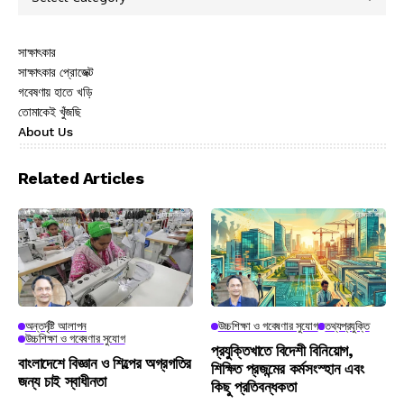
সাক্ষাৎকার
সাক্ষাৎকার প্রোজেক্ট
গবেষণায় হাতে খড়ি
তোমাকেই খুঁজছি
About Us
Related Articles
অন্তর্দৃষ্টি আলাপন
উচ্চশিক্ষা ও গবেষণার সুযোগ
তথ্যপ্রযুক্তি
উচ্চশিক্ষা ও গবেষণার সুযোগ
প্রযুক্তিখাতে বিদেশী বিনিয়োগ,
বাংলাদেশে বিজ্ঞান ও শিল্পের অগ্রগতির
শিক্ষিত প্রজন্মের কর্মসংস্হান এবং
জন্য চাই স্বাধীনতা
কিছু প্রতিবন্ধকতা