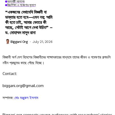
অন্তর্দৃষ্টি আলাপন
উচ্চশিক্ষা ও গবেষণার সুযোগ
“একজনের দেখাদেখি বিজ্ঞানী বা
ডাক্তার হতে হবে—এমন নয়; আমি
কী হতে চাই, আমার ভেতরে কী
আছে, সেটাই আগে দেখা উচিত” –
ড. মোহাম্মদ মাসুদ রানা
Biggani Org
July 21, 2026
বিজ্ঞানী অর্গ দেশ বিদেশের বিজ্ঞানীদের সাক্ষাৎকারের মাধ্যমে তাদের জীবন ও গবেষণার গল্পগুলি
নবীন প্রজন্মের কাছে পৌছে দিচ্ছে।
Contact:
biggani.org@gmail.com
সম্পাদক:
মোঃ মঞ্জুরুল ইসলাম
Biggani.org connects young audiences with researchers' stories