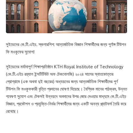
সুইডেনের কে.টি.এইচ. স্কলারশিপ: আন্তর্জাতিক বিজ্ঞান শিক্ষার্থীদের জন্য পূর্ণাঙ্গ টিউশন
ফি মওকুফের সুযোগ!
সুইডেনের মর্যাদাপূর্ণ শিক্ষাপ্রতিষ্ঠান KTH Royal Institute of Technology
(কে.টি.এইচ রয়্যাল ইন্সটিটিউট অফ টেকনোলজি) ২০২৪ সালের স্নাতকোত্তর
প্রোগ্রামে (এক অথবা দুই বছরের) অধ্যয়নের জন্য আন্তর্জাতিক শিক্ষার্থীদের পূর্ণ
টিউশন ফি মওকুফকারী বৃত্তি প্রদানের ঘোষণা দিয়েছে। বৈশ্বিক মানের পাঠক্রম, উন্নত
গবেষণা সুযোগ এবং টেকসই উন্নয়নে অবদানের উপর জোর দেওয়ার মাধ্যমে কে.টি.এইচ
বিজ্ঞান, প্রকৌশল ও প্রযুক্তি-নির্ভর শিক্ষার্থীদের জন্য একটি অনন্য প্ল্যাটফর্ম তৈরি করে
রেখেছে।