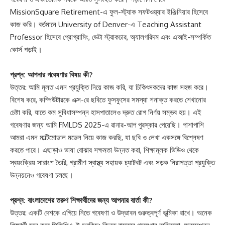
MissionSquare Retirement-এ ফুল-স্ট্যাক সফটওয়্যার ইঞ্জিনিয়ার হিসেবে
কাজ করি। বর্তমানে University of Denver-এ Teaching Assistant
Professor হিসেবে প্রোগ্রামিং, ডেটা স্ট্রাকচার, অ্যালগরিদম এবং এআই-সম্পর্কিত
কোর্স পড়াই।
প্রশ্ন: আপনার গবেষণার বিষয় কী?
উত্তর: আমি মূলত এমন প্রযুক্তি নিয়ে কাজ করি, যা চিকিৎসকদের কাজ সহজ করে।
বিশেষ করে, কম্পিউটারকে এক্স-রে ছবিতে ফুসফুসের সমস্যা শনাক্ত করতে শেখানোর
চেষ্টা করি, যাতে কম সুবিধাসম্পন্ন হাসপাতালেও দ্রুত রোগ নির্ণয় সম্ভব হয়। এই
গবেষণার জন্য আমি FMLDS 2025-এ রানার-আপ পুরস্কার পেয়েছি। পাশাপাশি
আমরা এমন মাল্টিমোডাল মডেল নিয়ে কাজ করছি, যা ছবি ও লেখা একসঙ্গে বিশ্লেষণ
করতে পারে। এছাড়াও ভাষা বোঝার সক্ষমতা উন্নত করা, শিক্ষামূলক ভিডিও থেকে
স্বয়ংক্রিয় সারাংশ তৈরি, গ্রামীণ স্বাস্থ্য সহায়ক চ্যাটবট এবং সড়ক নিরাপত্তা প্রযুক্তি
উন্নয়নেও গবেষণা চলছে।
প্রশ্ন: বাংলাদেশের তরুণ শিক্ষার্থীদের জন্য আপনার বার্তা কী?
উত্তর: একটি দেশকে এগিয়ে নিতে গবেষণা ও উদ্ভাবন গুরুত্বপূর্ণ ভূমিকা রাখে। অনেক