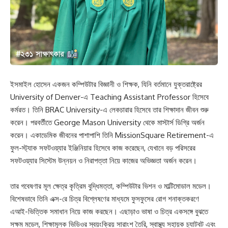
ইসমাইল হোসেন একজন কম্পিউটার বিজ্ঞানী ও শিক্ষক, যিনি বর্তমানে যুক্তরাষ্ট্রের
University of Denver-এ Teaching Assistant Professor হিসেবে
কর্মরত। তিনি BRAC University-এ লেকচারার হিসেবে তার শিক্ষাদান জীবন শুরু
করেন। পরবর্তীতে George Mason University থেকে মাস্টার্স ডিগ্রি অর্জন
করেন। একাডেমিক জীবনের পাশাপাশি তিনি MissionSquare Retirement-এ
ফুল-স্ট্যাক সফটওয়্যার ইঞ্জিনিয়ার হিসেবে কাজ করেছেন, যেখানে বড় পরিসরের
সফটওয়্যার সিস্টেম উন্নয়ন ও নিরাপত্তা নিয়ে কাজের অভিজ্ঞতা অর্জন করেন।
তার গবেষণার মূল ক্ষেত্র কৃত্রিম বুদ্ধিমত্তা, কম্পিউটার ভিশন ও মাল্টিমোডাল মডেল।
বিশেষভাবে তিনি এক্স-রে চিত্র বিশ্লেষণের মাধ্যমে ফুসফুসের রোগ শনাক্তকরণে
এআই-ভিত্তিক সমাধান নিয়ে কাজ করছেন। এছাড়াও ভাষা ও চিত্র একসঙ্গে বুঝতে
সক্ষম মডেল, শিক্ষামূলক ভিডিওর স্বয়ংক্রিয় সারাংশ তৈরি, স্বাস্থ্য সহায়ক চ্যাটবট এবং