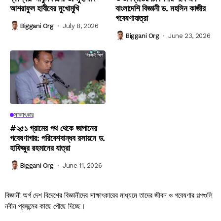
আশরাফুল হাবীবের মুখোমুখি
বাংলাদেশি বিজ্ঞানী ড. মহসিন কাজীর
গবেষণাযাত্রা
Biggani Org
July 8, 2026
Biggani Org
June 23, 2026
সাক্ষাৎকার
#২৫১ গ্রামের পথ থেকে জাপানের
গবেষণাগার: পরিবেশবান্ধব রসায়নে ড.
হাফিজুর রহমানের যাত্রা
Biggani Org
June 11, 2026
বিজ্ঞানী অর্গ দেশ বিদেশের বিজ্ঞানীদের সাক্ষাৎকারের মাধ্যমে তাদের জীবন ও গবেষণার গল্পগুলি
নবীন প্রজন্মের কাছে পৌছে দিচ্ছে।