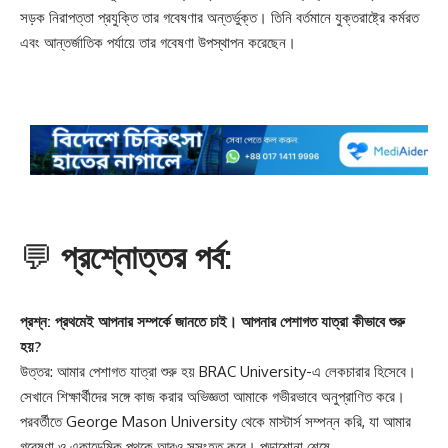
সড়ক নিরাপত্তা প্রযুক্তি তার গবেষণার অন্তর্ভুক্ত। তিনি বর্তমানে যুক্তরাষ্ট্রে কর্মরত
এবং আন্তর্জাতিক পর্যায়ে তার গবেষণা উপস্থাপন করেছেন।
💬
প্রশ্নোত্তর পর্ব:
প্রশ্ন: প্রথমেই আপনার সম্পর্কে জানতে চাই। আপনার পেশাগত যাত্রা কীভাবে শুরু
হয়?
উত্তর: আমার পেশাগত যাত্রা শুরু হয় BRAC University-এ লেকচারার হিসেবে।
সেখানে শিক্ষার্থীদের সঙ্গে কাজ করার অভিজ্ঞতা আমাকে গভীরভাবে অনুপ্রাণিত করে।
পরবর্তীতে George Mason University থেকে মাস্টার্স সম্পন্ন করি, যা আমার
গবেষণা ও একাডেমিক পথকে আরও সুসংহত করে। পড়াশোনা শেষে