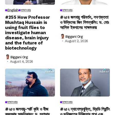
English
সাক্ষাৎকার
সাক্ষাৎকার
#255 How Professor
#২৫৪ জলবায়ু পরিবর্তন, লবণাক্ততা
Mushtaq Hussain is
ও উদ্ভিদের জিন সিগন্যালিং: ড. মোঃ
using fruit flies to
আসিফ ইকবালের সাক্ষাৎকার
investigate human
Biggani Org
disease, brain injury
August 2, 2026
and the future of
biotechnology
Biggani Org
August 4, 2026
সাক্ষাৎকার
সাক্ষাৎকার
#২৫৩ জলবায়ু-স্মার্ট কৃষি ও বীজ
#২৫২ ন্যানোপ্রযুক্তি, থ্রিডি প্রিন্টিং
ব্যবস্থার আধুনিকায়ন: ড. মুহাম্মাদ
ও ভবিষ্যতের চিকিৎসার পথে এক