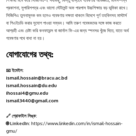
শিক্ষার্থী মনে করে সিজিপিএ-ই সবকিছু; কিন্তু বাস্তবে গবেষণার অভিজ্ঞতা, মানসম্পন্ন
প্রকাশনা, সুপারিশপত্র এবং ভালো স্টেটমেন্ট অফ পারপাস উচ্চশিক্ষায় বড় ভূমিকা রাখে।
সিজিপিএ তুলনামূলক কম হলেও গবেষণায় দক্ষতা থাকলে বিদেশে পূর্ণ তহবিলসহ মাস্টার্স
বা পিএইচডি করার সুযোগ পাওয়া সম্ভব। আমি তরুণ গবেষকদের সঙ্গে কাজ করতে
আগ্রহী এবং চেষ্টা করি কনফারেন্স বা জার্নাল ফি-এর জন্য স্পনসর খুঁজে দিতে, যাতে অর্থ
গবেষণার পথে বাধা না হয়।
যোগাযোগের তথ্য:
📧 ইমেইল:
ismail.hossain@bracu.ac.bd
ismail.hossain@du.edu
ihossai4@gmu.edu
ismail3440@gmail.com
🔗 প্রোফাইল লিঙ্ক:
🌐 LinkedIn:
https://www.linkedin.com/in/ismail-hossain-
gmu/