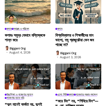
কলাম
স্বাস্থ্য ও পরিবেশ
কলাম
কলামঃ সমুদ্র যেভাবে মস্তিষ্ককে
বিশ্ববিদ্যালয় ও শিক্ষার্থীদের মান
শান্ত করে
ভালো, তবু গ্রাজুয়েটরা কেন জব
পাচ্ছে না?
Biggani Org
August 4, 2026
Biggani Org
August 3, 2026
উচ্চশিক্ষা ও গবেষণার সুযোগ
এসো শিখি
কলাম
গবেষণার প্রথম পদক্ষেপ
গবেষণায় হাতে খড়ি
“করে দিন” নয়, “শিখিয়ে দিন”—
“ভুল মানেই ব্যর্থতা নয়, ভুলই
ড. মো. হাফিজুর রহমান