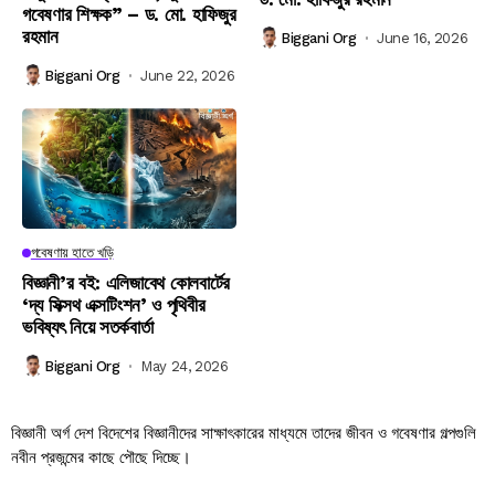
গবেষণার শিক্ষক” – ড. মো. হাফিজুর
রহমান
Biggani Org
June 16, 2026
Biggani Org
June 22, 2026
গবেষণায় হাতে খড়ি
বিজ্ঞানী’র বই: এলিজাবেথ কোলবার্টের
‘দ্য সিক্সথ এক্সটিংশন’ ও পৃথিবীর
ভবিষ্যৎ নিয়ে সতর্কবার্তা
Biggani Org
May 24, 2026
বিজ্ঞানী অর্গ দেশ বিদেশের বিজ্ঞানীদের সাক্ষাৎকারের মাধ্যমে তাদের জীবন ও গবেষণার গল্পগুলি
নবীন প্রজন্মের কাছে পৌছে দিচ্ছে।