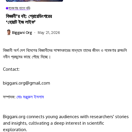
গবেষণায় হাতে খড়ি
বিজ্ঞানী’র বই: শ্রোয়েডিংগারের
‘হোয়াট ইজ লাইফ’
Biggani Org
May 21, 2026
বিজ্ঞানী অর্গ দেশ বিদেশের বিজ্ঞানীদের সাক্ষাৎকারের মাধ্যমে তাদের জীবন ও গবেষণার গল্পগুলি
নবীন প্রজন্মের কাছে পৌছে দিচ্ছে।
Contact:
biggani.org@gmail.com
সম্পাদক:
মোঃ মঞ্জুরুল ইসলাম
Biggani.org connects young audiences with researchers' stories
and insights, cultivating a deep interest in scientific
exploration.