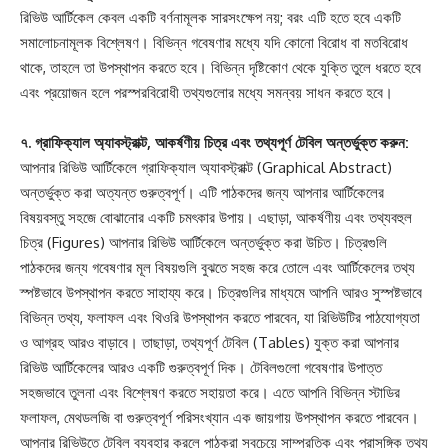
রিভিউ আর্টিকেল কেবল একটি বর্ণনামূলক সারসংক্ষেপ নয়; বরং এটি হতে হবে একটি
সমালোচনামূলক বিশ্লেষণ। বিভিন্ন গবেষণার মধ্যে যদি কোনো বিরোধ বা মতবিরোধ
থাকে, তাহলে তা উপস্থাপন করতে হবে। বিভিন্ন দৃষ্টিকোণ থেকে যুক্তি তুলে ধরতে হবে
এবং প্রয়োজন হলে পরস্পরবিরোধী তথ্যগুলোর মধ্যে সমন্বয় সাধন করতে হবে।
৭. গ্রাফিক্যাল অ্যাবস্ট্রাক্ট, আকর্ষণীয় চিত্র এবং তথ্যপূর্ণ টেবিল অন্তর্ভুক্ত করুন:
আপনার রিভিউ আর্টিকেলে গ্রাফিক্যাল অ্যাবস্ট্রাক্ট (Graphical Abstract)
অন্তর্ভুক্ত করা অত্যন্ত গুরুত্বপূর্ণ। এটি পাঠকদের জন্য আপনার আর্টিকেলের
বিষয়বস্তু সহজে বোঝানোর একটি চমৎকার উপায়। এছাড়া, আকর্ষণীয় এবং তথ্যবহুল
চিত্র (Figures) আপনার রিভিউ আর্টিকেলে অন্তর্ভুক্ত করা উচিত। চিত্রগুলি
পাঠকদের জন্য গবেষণার মূল বিষয়গুলি বুঝতে সহজ করে তোলে এবং আর্টিকেলের তথ্য
স্পষ্টভাবে উপস্থাপন করতে সাহায্য করে। চিত্রগুলির মাধ্যমে আপনি আরও সুস্পষ্টভাবে
বিভিন্ন তথ্য, ফলাফল এবং থিওরি উপস্থাপন করতে পারবেন, যা রিভিউটির পাঠযোগ্যতা
ও আগ্রহ আরও বাড়াবে। তাছাড়া, তথ্যপূর্ণ টেবিল (Tables) যুক্ত করা আপনার
রিভিউ আর্টিকেলের আরও একটি গুরুত্বপূর্ণ দিক। টেবিলগুলো গবেষণার উপাত্ত
সহজভাবে তুলনা এবং বিশ্লেষণ করতে সহায়তা করে। এতে আপনি বিভিন্ন স্টাডির
ফলাফল, মেথডলজি বা গুরুত্বপূর্ণ পরিসংখ্যান এক জায়গায় উপস্থাপন করতে পারবেন।
আপনার রিভিউতে টেবিল ব্যবহার করলে পাঠকরা সবচেয়ে সাম্প্রতিক এবং প্রাসঙ্গিক তথ্য