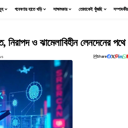
মূহ
গবেষণায় হাতে খড়ি
সাক্ষাৎকার
তোমাকেই খুঁজছি
সম্পাদকী
্রুত, নিরাপদ ও ঝামেলাবিহীন লেনদেনের পথে
ws
Share