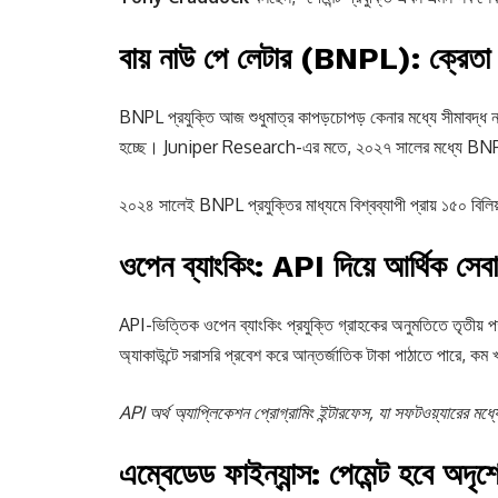
বায় নাউ পে লেটার (BNPL): ক্রেতা 
BNPL প্রযুক্তি আজ শুধুমাত্র কাপড়চোপড় কেনার মধ্যে সীমাবদ্ধ ন
হচ্ছে। Juniper Research-এর মতে, ২০২৭ সালের মধ্যে BNPL ব্য
২০২৪ সালেই BNPL প্রযুক্তির মাধ্যমে বিশ্বব্যাপী প্রায় ১৫০ ব
ওপেন ব্যাংকিং: API দিয়ে আর্থিক সেবা
API-ভিত্তিক ওপেন ব্যাংকিং প্রযুক্তি গ্রাহকের অনুমতিতে তৃতীয় 
অ্যাকাউন্টে সরাসরি প্রবেশ করে আন্তর্জাতিক টাকা পাঠাতে পারে, কম
API অর্থ অ্যাপ্লিকেশন প্রোগ্রামিং ইন্টারফেস, যা সফটওয়্যারের
এম্বেডেড ফাইন্যান্স: পেমেন্ট হবে অদৃশ