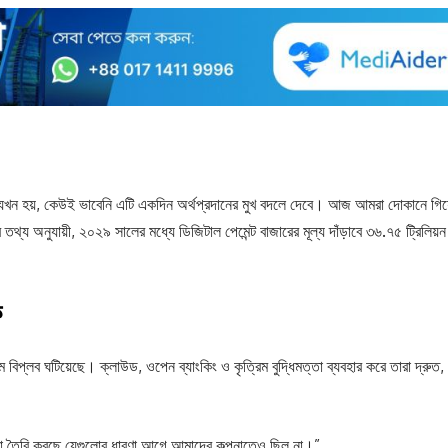
া যখন হয়, কেউই ভাবেনি এটি একদিন অর্থপ্রদানের মুখ বদলে দেবে। আজ আমরা দোকানে গিয
র তথ্য অনুযায়ী, ২০২৯ সালের মধ্যে ডিজিটাল পেমেন্ট বাজারের মূল্য দাঁড়াবে ৩৬.৭৫ ট্রিলিয়ন
ক
িপ্লব ঘটিয়েছে। ক্লাউড, ওপেন ব্যাংকিং ও কৃত্রিম বুদ্ধিমত্তা ব্যবহার করে তারা দ্রুত,
বা তৈরি করছে যেগুলোর ধারণা আগে আমাদের কল্পনাতেও ছিল না।”