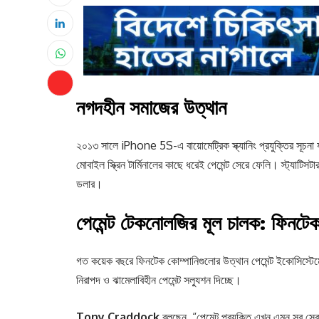
নগদহীন সমাজের উত্থান
২০১৩ সালে iPhone 5S-এ বায়োমেট্রিক স্ক্যানিং প্রযুক্তির সূচন
মোবাইল স্ক্রিন টার্মিনালের কাছে ধরেই পেমেন্ট সেরে ফেলি। স্ট্যাটিসটা
ডলার।
পেমেন্ট টেকনোলজির মূল চালক: ফিনটে
গত কয়েক বছরে ফিনটেক কোম্পানিগুলোর উত্থান পেমেন্ট ইকোসিস্টেমে ব
নিরাপদ ও ঝামেলাবিহীন পেমেন্ট সল্যুশন দিচ্ছে।
Tony Craddock
বলছেন, “পেমেন্ট প্রযুক্তি এখন এমন সব সে