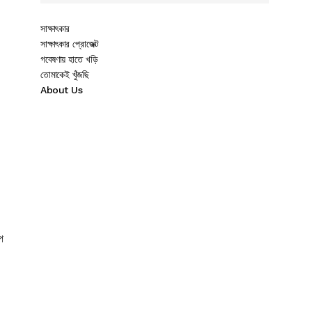
সাক্ষাৎকার
সাক্ষাৎকার প্রোজেক্ট
গবেষণায় হাতে খড়ি
তোমাকেই খুঁজছি
About Us
প