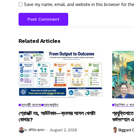
Save my name, email, and website in this browser for th
Related Articles
অন্তর্দৃষ্টি আলাপন
তথ্যপ্রযুক্তি
উচ্চশিক্ষা ও গব
প্রোডাক্ট নয়, আউটকাম—ব্যবসার আসল খেলাটা
প্রযুক্তিখাতে
কোথায়?
কর্মসংস্হান এ
ড. মশিউর রহমান
August 2, 2026
Biggani 