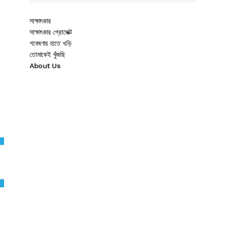
সাক্ষাৎকার
সাক্ষাৎকার প্রোজেক্ট
গবেষণায় হাতে খড়ি
তোমাকেই খুঁজছি
About Us