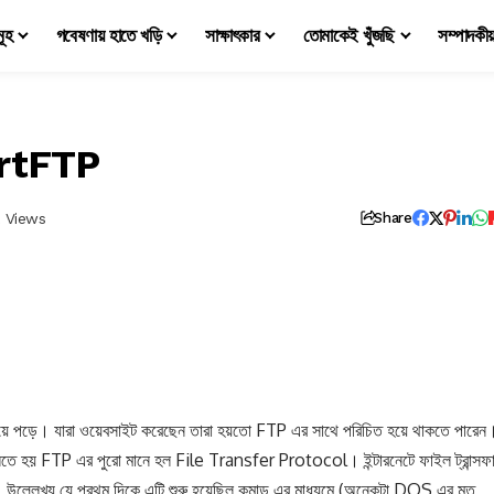
মূহ
গবেষণায় হাতে খড়ি
সাক্ষাৎকার
তোমাকেই খুঁজছি
সম্পাদকী
artFTP
k Views
Share
 পড়ে। যারা ওয়েবসাইট করেছেন তারা হয়তো FTP এর সাথে পরিচিত হয়ে থাকতে পারেন
 বলতে হয় FTP এর পুরো মানে হল File Transfer Protocol। ইন্টারনেটে ফাইল ট্রান্সফ
 উল্লেখ্য যে প্রথম দিকে এটি শুরু হয়েছিল কমান্ড এর মাধ্যমে (অনেকটা DOS এর মত