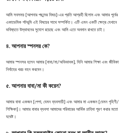
আমি সবসময় [আপনার পছন্দের বিষয়]-এর প্রতি আগ্রহী ছিলাম এবং আমার পূর্বের
একাডেমিক পটভূমি এই বিষয়ের সাথে সম্পর্কিত। এটি এমন একটি ক্ষেত্র যেখানে
ভবিষ্যতে উদ্ভাবনের সুযোগ রয়েছে এবং আমি এতে অবদান রাখতে চাই।
৪. আপনার স্পনসর কে?
আমার স্পনসর হলেন আমার [বাবা/মা/অভিভাবক], যিনি আমার শিক্ষা এবং জীবিকা
নির্বাহের খরচ বহন করবেন।
৫. আপনার বাবা/মা কী করেন?
আমার বাবা একজন [পেশা, যেমন ব্যবসায়ী] এবং আমার মা একজন [যেমন গৃহিণী/
শিক্ষিকা]। আমার বাবার ব্যবসা আমাদের পরিবারের আর্থিক চাহিদা পূরণ করার মতো
যথেষ্ট।
৬. আপনার কি যুক্তরাষ্ট্রে কোনো বন্ধু বা আত্মীয় আছে?