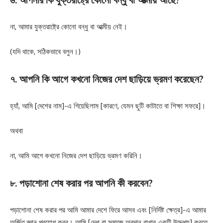
না, আমার যুক্তরাষ্ট্রে কোনো বন্ধু বা আত্মীয় নেই।
(যদি থাকে, সঠিকভাবে বলুন।)
৭. আপনি কি আগে কখনো নিজের দেশ ছাড়িয়ে ভ্রমণ করেছেন?
হ্যাঁ, আমি [দেশের নাম]-এ গিয়েছিলাম [কারণে, যেমন ছুটি কাটাতে বা শিক্ষা সফরে]।
অথবা
না, আমি আগে কখনো নিজের দেশ ছাড়িয়ে ভ্রমণ করিনি।
৮. পড়াশোনা শেষ করার পর আপনি কী করবেন?
পড়াশোনা শেষ করার পর আমি আমার দেশে ফিরে আসব এবং [নির্দিষ্ট ক্ষেত্র]-এ আমার
অর্জিত জ্ঞান প্রয়োগ করব। আমি [দেশ বা সমাজে অবদান রাখার একটি উদ্দেশ্য] করতে