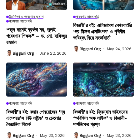
উচ্চশিক্ষা ও গবেষণার সুযোগ
গবেষণায় হাতে খড়ি
গবেষণায় হাতে খড়ি
বিজ্ঞানী’র বই: এলিজাবেথ কোলবার্টের
“ভুল মানেই ব্যর্থতা নয়, ভুলই
‘দ্য সিক্সথ এক্সটিংশন’ ও পৃথিবীর
গবেষণার শিক্ষক” – ড. মো. হাফিজুর
ভবিষ্যৎ নিয়ে সতর্কবার্তা
রহমান
Biggani Org
May 24, 2026
Biggani Org
June 22, 2026
গবেষণায় হাতে খড়ি
গবেষণায় হাতে খড়ি
বিজ্ঞানী’র বই: রজার পেনরোজের ‘দ্য
বিজ্ঞানী’র বই: ফ্রিম্যান ডাইসনের
এম্পেরর’স নিউ মাইন্ড’ ও চেতনার
‘অরিজিন অফ লাইফ’ ও বিজ্ঞানী-
বৈজ্ঞানিক বিতর্ক
দার্শনিকের প্রশ্ন
Biggani Org
May 23, 2026
Biggani Org
May 23, 2026