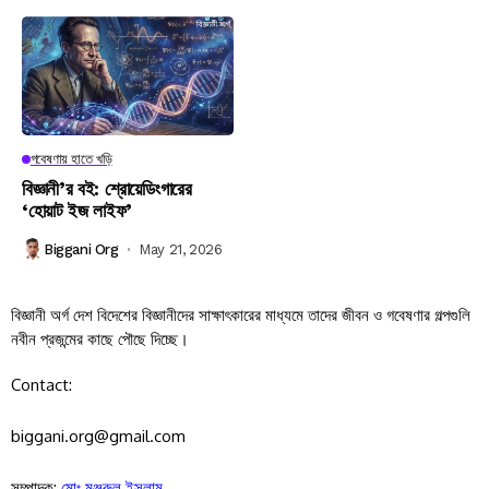
গবেষণায় হাতে খড়ি
বিজ্ঞানী’র বই: শ্রোয়েডিংগারের
‘হোয়াট ইজ লাইফ’
Biggani Org
May 21, 2026
বিজ্ঞানী অর্গ দেশ বিদেশের বিজ্ঞানীদের সাক্ষাৎকারের মাধ্যমে তাদের জীবন ও গবেষণার গল্পগুলি
নবীন প্রজন্মের কাছে পৌছে দিচ্ছে।
Contact:
biggani.org@gmail.com
সম্পাদক:
মোঃ মঞ্জুরুল ইসলাম