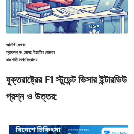
অতিথি লেখক:
প্রফেসর ড. মোহা: ইয়ামিন হোসেন
রাজশাহী বিশ্ববিদ্যালয়
যুক্তরাষ্ট্রের F1 স্টুডেন্ট ভিসার ইন্টারভিউ
প্রশ্ন ও উত্তর: