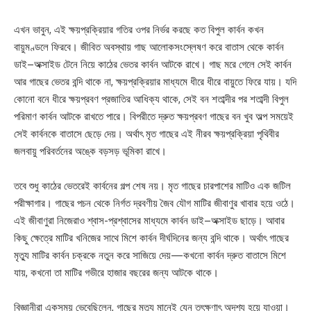
এখন ভাবুন, এই ক্ষয়প্রক্রিয়ার গতির ওপর নির্ভর করছে কত বিপুল কার্বন কখন
বায়ুমণ্ডলে ফিরবে। জীবিত অবস্থায় গাছ আলোকসংস্লেষণ করে বাতাস থেকে কার্বন
ডাই–অক্সাইড টেনে নিয়ে কাঠের ভেতর কার্বন আটকে রাখে। গাছ মরে গেলে সেই কার্বন
আর গাছের ভেতর বন্দি থাকে না, ক্ষয়প্রক্রিয়ার মাধ্যমে ধীরে ধীরে বায়ুতে ফিরে যায়। যদি
কোনো বনে ধীরে ক্ষয়প্রবণ প্রজাতির আধিক্য থাকে, সেই বন শতাব্দীর পর শতাব্দী বিপুল
পরিমাণ কার্বন আটকে রাখতে পারে। বিপরীতে দ্রুত ক্ষয়প্রবণ গাছের বন খুব অল্প সময়েই
সেই কার্বনকে বাতাসে ছেড়ে দেয়। অর্থাৎ মৃত গাছের এই নীরব ক্ষয়প্রক্রিয়া পৃথিবীর
জলবায়ু পরিবর্তনের অঙ্কে বড়সড় ভূমিকা রাখে।
তবে শুধু কাঠের ভেতরেই কার্বনের গল্প শেষ নয়। মৃত গাছের চারপাশের মাটিও এক জটিল
পরীক্ষাগার। গাছের পচন থেকে নির্গত দ্রবণীয় জৈব যৌগ মাটির জীবাণুর খাবার হয়ে ওঠে।
এই জীবাণুরা নিজেরাও শ্বাস-প্রশ্বাসের মাধ্যমে কার্বন ডাই–অক্সাইড ছাড়ে। আবার
কিছু ক্ষেত্রে মাটির খনিজের সাথে মিশে কার্বন দীর্ঘদিনের জন্য বন্দি থাকে। অর্থাৎ গাছের
মৃত্যু মাটির কার্বন চক্রকে নতুন করে সাজিয়ে দেয়—কখনো কার্বন দ্রুত বাতাসে মিশে
যায়, কখনো তা মাটির গভীরে হাজার বছরের জন্য আটকে থাকে।
বিজ্ঞানীরা একসময় ভেবেছিলেন, গাছের মৃত্যু মানেই যেন তৎক্ষণাৎ অদৃশ্য হয়ে যাওয়া।