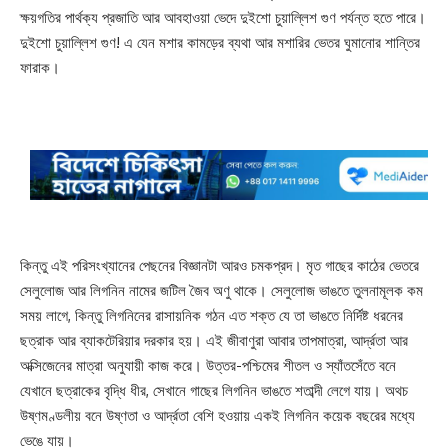
ক্ষয়গতির পার্থক্য প্রজাতি আর আবহাওয়া ভেদে দুইশো চুয়াল্লিশ গুণ পর্যন্ত হতে পারে।
দুইশো চুয়াল্লিশ গুণ! এ যেন মশার কামড়ের ব্যথা আর মশারির ভেতর ঘুমানোর শান্তির
ফারাক।
কিন্তু এই পরিসংখ্যানের পেছনের বিজ্ঞানটা আরও চমকপ্রদ। মৃত গাছের কাঠের ভেতরে
সেলুলোজ আর লিগনিন নামের জটিল জৈব অণু থাকে। সেলুলোজ ভাঙতে তুলনামূলক কম
সময় লাগে, কিন্তু লিগনিনের রাসায়নিক গঠন এত শক্ত যে তা ভাঙতে নির্দিষ্ট ধরনের
ছত্রাক আর ব্যাকটেরিয়ার দরকার হয়। এই জীবাণুরা আবার তাপমাত্রা, আর্দ্রতা আর
অক্সিজেনের মাত্রা অনুযায়ী কাজ করে। উত্তর-পশ্চিমের শীতল ও স্যাঁতসেঁতে বনে
যেখানে ছত্রাকের বৃদ্ধি ধীর, সেখানে গাছের লিগনিন ভাঙতে শতাব্দী লেগে যায়। অথচ
উষ্ণমণ্ডলীয় বনে উষ্ণতা ও আর্দ্রতা বেশি হওয়ায় একই লিগনিন কয়েক বছরের মধ্যে
ভেঙে যায়।