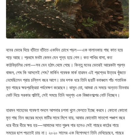
বনের ভেতর দিয়ে হাঁটতে হাঁটতে একদিন চোখে পড়ল—এক দালানকায় গাছ কাত হয়ে
পড়ে আছে। প্রথমে মনটা কেমন যেন শূন্য হয়ে গেল। কত পাখির বাসা, কত
কাঠবিড়ালির খেলা—সব যেন হঠাৎ থেমে গেছে। কিন্তু মনের ভেতরই আরেকটা প্রশ্ন
বাজল, শেষ কি আসলেই শেষ? মার্কিন গবেষক মার্ক হারমন এই প্রশ্নের উত্তর খুঁজতে
নেমেছিলেন প্রায় চল্লিশ বছর আগে। চার দশক ধরে তিনি ছয়টি বনাঞ্চলে পাঁচ শতাধিক
মৃত গাছের ক্ষয়প্রক্রিয়া পর্যবেক্ষণ করেছেন। ভাবুন তো, আমরা যে সময়ে অন্তত তিনবার
ভোট দিয়ে সরকার পাল্টাই, সেই সময়ে তিনি অদৃশ্য এক বিজ্ঞানগল্পের নোট নিচ্ছেন।
হারমন সাহেবের গবেষণা শুনলে আপনার চশমা খুলে ফেলতে ইচ্ছে করবে। কোনো কোনো
মৃত গাছ তিন বছরের মধ্যে মাটির সাথে মিশে যায়, আবার কোনোটা সাতশো পঞ্চাশ বছর
ধরে ধীরে ধীরে ক্ষয় হয়—আমাদের সাত পুরুষ পার হলেও সেই গাছের কাঠের গায়ে
সময়ের ছাপ পড়তেই চায় না। ২০২০ সালের এক বিশ্লেষণে তিনি দেখিয়েছেন, গাছের