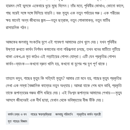
হারমন সেই ভুলকে একেবারে ধুয়ে মুছে দিলেন। তাঁর মতে, পৃথিবীর কোথাও, কোনো কালে,
গাছ মরেই সঙ্গে সঙ্গে মিলিয়ে যায়নি। বরং মৃত্যু এক নতুন পর্যায়ের শুরু। এক শরীরের
ক্ষয় মানেই অন্য জীবনের জন্ম—নতুন ছত্রাক, নতুন পোকামাকড়, নতুন মাটির
রাসায়নিক গঠন।
আজকের জলবায়ু সংকটের যুগে এই গবেষণা আমাদের চোখ খুলে দেয়। যখন পৃথিবীর
উষ্ণতা রুখতে কার্বন নির্গমন কমানোর নানা পরিকল্পনা চলছে, তখন বনের মাটিতে লুটিয়ে
থাকা একখণ্ড মৃত কাঠও এই লড়াইয়ের গোপন যোদ্ধা। এটি যেন প্রকৃতির গোপন
কার্বন–ব্যাংক—কখনো দ্রুত খালি হয়, কখনো বা যুগের পর যুগ পূর্ণ থাকে।
তাহলে বলুন, গাছের মৃত্যু কি সত্যিই মৃত্যু? আমার তো মনে হয়, গাছের মৃত্যু প্রকৃতির
লেখা এক লম্বা বৈজ্ঞানিক কাব্যের নতুন অধ্যায়। আমরা যাকে শেষ বলে ভাবি, প্রকৃতি
তাকে রূপান্তরের শুরুর বাঁশি ধরিয়ে দেয়। এই নিঃশব্দ রূপান্তর আমাদের শেখায়—মৃত্যু
আসলে জীবনেরই এক দীর্ঘ ছায়া, যেখান থেকে ভবিষ্যতের বীজ উঁকি দেয়।
কার্বন চক্র ও বন
গাছের ক্ষয়প্রক্রিয়া
জলবায়ু পরিবর্তন
প্রকৃতির কার্বন প্রহরী
মৃত গাছের বিজ্ঞান