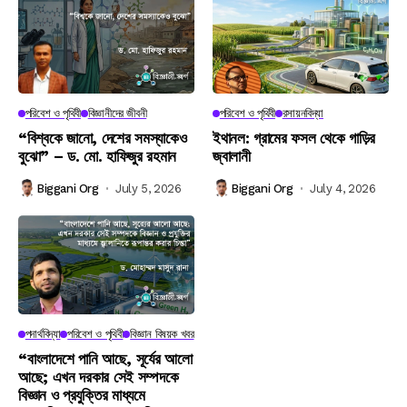
পরিবেশ ও পৃথিবী
বিজ্ঞানীদের জীবনী
পরিবেশ ও পৃথিবী
রসায়নবিদ্যা
“বিশ্বকে জানো, দেশের সমস্যাকেও
ইথানল: গ্রামের ফসল থেকে গাড়ির
বুঝো” – ড. মো. হাফিজুর রহমান
জ্বালানী
Biggani Org
July 5, 2026
Biggani Org
July 4, 2026
পদার্থবিদ্যা
পরিবেশ ও পৃথিবী
বিজ্ঞান বিষয়ক খবর
“বাংলাদেশে পানি আছে, সূর্যের আলো
আছে; এখন দরকার সেই সম্পদকে
বিজ্ঞান ও প্রযুক্তির মাধ্যমে