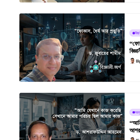
উচ্
“ফোকা
বিজ্ঞ
Bi
অন্ত
“আমি
আশরা