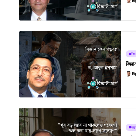
Bi
উচ্
বিজ্ঞ
Bi
উচ্