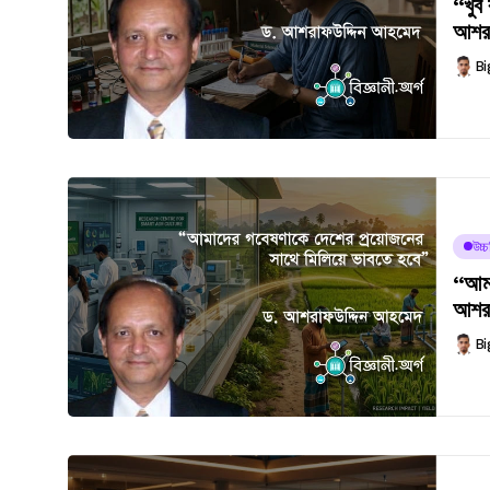
“খুব
আশরা
Bi
উচ্
“আমা
আশরা
Bi