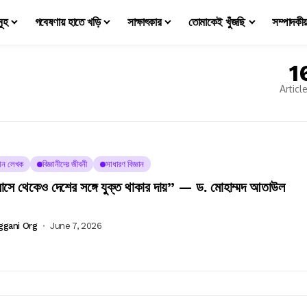
মূহ
গবেষণায় হাতে খড়ি
সাক্ষাৎকার
তোমাকেই খুঁজছি
সম্পাদকী
1
Articl
্ঞান লেখক
বিজ্ঞানীদের জীবনী
সাধারণ বিজ্ঞান
বাসে থেকেও দেশের সঙ্গে যুক্ত থাকার দায়” — ড. মোহাম্মদ আতাউল
ggani Org
June 7, 2026