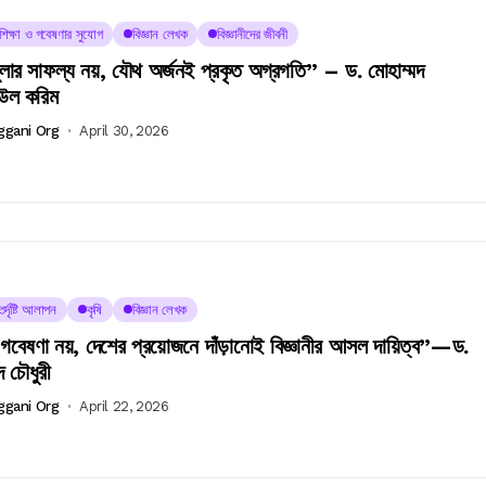
চশিক্ষা ও গবেষণার সুযোগ
বিজ্ঞান লেখক
বিজ্ঞানীদের জীবনী
গুলার সাফল্য নয়, যৌথ অর্জনই প্রকৃত অগ্রগতি” – ড. মোহাম্মদ
উল করিম
ggani Org
April 30, 2026
র্দৃষ্টি আলাপন
কৃষি
বিজ্ঞান লেখক
 গবেষণা নয়, দেশের প্রয়োজনে দাঁড়ানোই বিজ্ঞানীর আসল দায়িত্ব”—ড.
 চৌধুরী
ggani Org
April 22, 2026