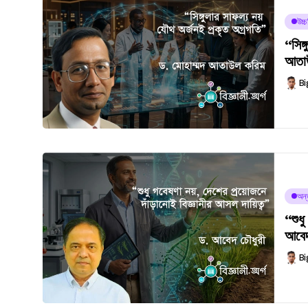
উচ্
“সিঙ্
আতা
Bi
অন্ত
“শুধু
আবেদ
Bi