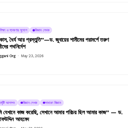
চশিক্ষা ও গবেষণার সুযোগ
বিজ্ঞান লেখক
স, ধৈর্য আর প্রস্তুতি”—ড. জুবায়ের শামীমের পরামর্শে তরুণ
ানীদের পথনির্দেশ
ggani Org
May 23, 2026
র্দৃষ্টি আলাপন
বিজ্ঞান লেখক
সাধারণ বিজ্ঞান
 যেখানে কাজ করেছি, সেখানে আমার পরিচয় ছিল আমার কাজ” — ড.
ফউদ্দিন আহমেদ