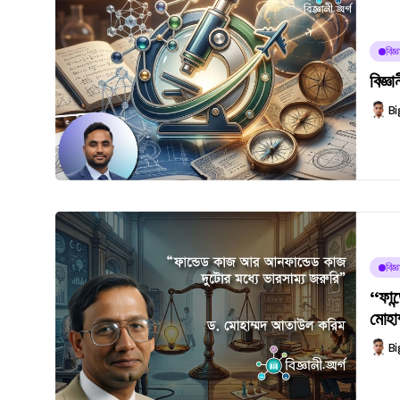
বিজ
বিজ্
Bi
বিজ
“ফান
মোহা
Bi