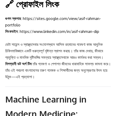
🔗
প্রোফাইল লিংক
গুগল স্কলার:
https://sites.google.com/view/asif-rahman-
portfolio
লিংকডইন:
https://www.linkedin.com/in/asif-rahman-dip
ডেটা সায়েন্স ও স্বাস্থ্যসেবার সংযোগস্থলে আসিফ রহমানের গবেষণা কাজ আধুনিক
চিকিৎসাবিজ্ঞানে একটি গুরুত্বপূর্ণ দৃষ্টান্ত স্থাপন করছে। তাঁর কাজ দেখায়, কীভাবে
প্রযুক্তি ও মানবিক দৃষ্টিভঙ্গির সমন্বয়ে স্বাস্থ্যসেবাকে আরও কার্যকর করা সম্ভব।
বিগগ্যানী ডট অর্গ টিম
তাঁর গবেষণা ও পেশাগত জীবনের ধারাবাহিক সাফল্য কামনা করে।
তাঁর এই পথচলা বাংলাদেশের তরুণ গবেষক ও শিক্ষার্থীদের জন্য অনুপ্রেরণার উৎস হয়ে
উঠুক—এই প্রত্যাশা।
Machine Learning in
Modern Medicine: