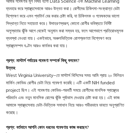
আমার গবেষণার মূল বিষয় হলো Data Science এবং Machine Learning
ব্যবহার করে স্বাস্থ্যসেবাকে আরও উন্নত করা। রোগীদের চিকিৎসা-সংক্রান্ত ডেটা
বিশ্লেষণ করে এমন প্যাটার্ন বের করার চেষ্টা করি, যা চিকিৎসক ও গবেষকদের ভালো
সিদ্ধান্ত নিতে সহায়তা করে। উদাহরণস্বরূপ, কোনো রোগীর ভবিষ্যতে নির্দিষ্ট
অসুস্থতার ঝুঁকি আগে থেকেই অনুমান করা সম্ভব হয়, ফলে আগেভাগে প্রতিরোধমূলক
ব্যবস্থা নেওয়া যায়। একইভাবে, অঞ্চলভিত্তিক রোগপ্রবণতা বিশ্লেষণ করে
স্বাস্থ্যসম্পদ বণ্টন আরও কার্যকর করা যায়।
প্রশ্ন: মাস্টার্স পর্যায়ের গবেষণা সম্পর্কে কিছু বলবেন?
উত্তর:
West Virginia University–তে মাস্টার্স থিসিসের সময় আমি প্রায় ২০ মিলিয়ন
মার্কিন কোভিড রোগীর ডেটা নিয়ে গবেষণা করেছি। এটি একটি NIH funded
project ছিল। এই গবেষণায় কোভিড-পরবর্তী সময়ে রোগীদের মানসিক স্বাস্থ্যের
পরিবর্তন এবং নতুন মানসিক রোগের ঝুঁকি পূর্বাভাস দেওয়ার চেষ্টা করা হয়। এই কাজ
আমাকে স্বাস্থ্যসেবায় ডেটা-ভিত্তিক সমাধান নিয়ে আরও গভীরভাবে ভাবতে অনুপ্রাণিত
করেছে।
প্রশ্ন: বর্তমানে আপনি কোন ধরনের গবেষণায় কাজ করছেন?