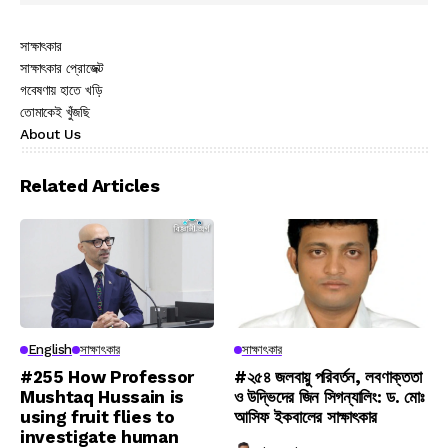
সাক্ষাৎকার
সাক্ষাৎকার প্রোজেক্ট
গবেষণায় হাতে খড়ি
তোমাকেই খুঁজছি
About Us
Related Articles
English
সাক্ষাৎকার
সাক্ষাৎকার
#255 How Professor
#২৫৪ জলবায়ু পরিবর্তন, লবণাক্ততা
Mushtaq Hussain is
ও উদ্ভিদের জিন সিগন্যালিং: ড. মোঃ
using fruit flies to
আসিফ ইকবালের সাক্ষাৎকার
investigate human