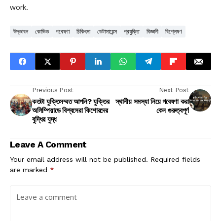
work.
উদ্ভাবন
কোভিড
গবেষণা
চিকিৎসা
ডেটাসায়েন্স
প্রযুক্তি
বিজ্ঞানী
বিশ্লেষণ
Previous Post
Next Post
কতটা যুক্তিসম্মত আপনি? যুক্তির
স্থানীয় সমস্যা নিয়ে গবেষণা করা
অলিম্পিয়াডে বিশ্বসেরা কিশোরদের
কেন গুরুত্বপূর্ণ
বুদ্ধির যুদ্ধ
Leave A Comment
Your email address will not be published.
Required fields
are marked
*