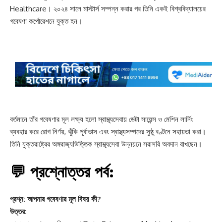
Healthcare। ২০২৪ সালে মাস্টার্স সম্পন্ন করার পর তিনি একই বিশ্ববিদ্যালয়ের
গবেষণা কর্পোরেশনে যুক্ত হন।
বর্তমানে তাঁর গবেষণার মূল লক্ষ্য হলো স্বাস্থ্যসেবায় ডেটা সায়েন্স ও মেশিন লার্নিং
ব্যবহার করে রোগ নির্ণয়, ঝুঁকি পূর্বাভাস এবং স্বাস্থ্যসম্পদের সুষ্ঠু বণ্টনে সহায়তা করা।
তিনি যুক্তরাষ্ট্রের অঙ্গরাজ্যভিত্তিক স্বাস্থ্যসেবা উন্নয়নে সরাসরি অবদান রাখছেন।
💬 প্রশ্নোত্তর পর্ব:
প্রশ্ন: আপনার গবেষণার মূল বিষয় কী?
উত্তর: