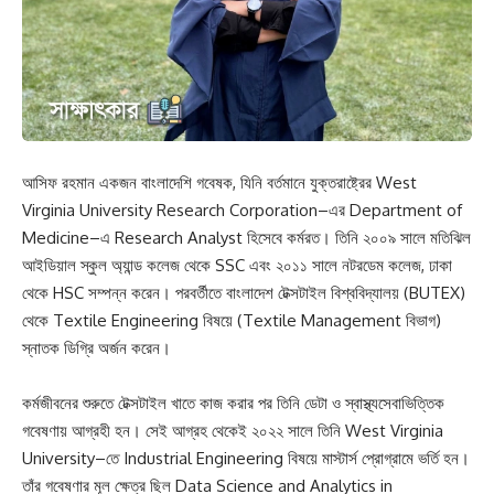
আসিফ রহমান একজন বাংলাদেশি গবেষক, যিনি বর্তমানে যুক্তরাষ্ট্রের West
Virginia University Research Corporation–এর Department of
Medicine–এ Research Analyst হিসেবে কর্মরত। তিনি ২০০৯ সালে মতিঝিল
আইডিয়াল স্কুল অ্যান্ড কলেজ থেকে SSC এবং ২০১১ সালে নটরডেম কলেজ, ঢাকা
থেকে HSC সম্পন্ন করেন। পরবর্তীতে বাংলাদেশ টেক্সটাইল বিশ্ববিদ্যালয় (BUTEX)
থেকে Textile Engineering বিষয়ে (Textile Management বিভাগ)
স্নাতক ডিগ্রি অর্জন করেন।
কর্মজীবনের শুরুতে টেক্সটাইল খাতে কাজ করার পর তিনি ডেটা ও স্বাস্থ্যসেবাভিত্তিক
গবেষণায় আগ্রহী হন। সেই আগ্রহ থেকেই ২০২২ সালে তিনি West Virginia
University–তে Industrial Engineering বিষয়ে মাস্টার্স প্রোগ্রামে ভর্তি হন।
তাঁর গবেষণার মূল ক্ষেত্র ছিল Data Science and Analytics in