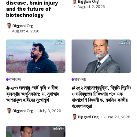
Biggani Org
disease, brain injury
August 2, 2026
and the future of
biotechnology
Biggani Org
August 4, 2026
সাক্ষাৎকার
সাক্ষাৎকার
#২৫৩ জলবায়ু-স্মার্ট কৃষি ও বীজ
#২৫২ ন্যানোপ্রযুক্তি, থ্রিডি প্রিন্টিং
ব্যবস্থার আধুনিকায়ন: ড. মুহাম্মাদ
ও ভবিষ্যতের চিকিৎসার পথে এক
আশরাফুল হাবীবের মুখোমুখি
বাংলাদেশি বিজ্ঞানী ড. মহসিন কাজীর
গবেষণাযাত্রা
Biggani Org
July 8, 2026
Biggani Org
June 23, 2026