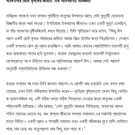
গবেষণাগার থেকে কৃষকের জমিতে: এক অবিস্মরণীয় অভিজ্ঞতা
তাত্ত্বিক গবেষণা যখন বাস্তব পৃথিবীতে মানুষের উপকারে আসে, সেই মুহূর্তটি যেকোনো
বিজ্ঞানীর জন্য পরম পাওয়া। ইশতিয়াক ইকবালের জীবনেও এমন একটি মুহূর্ত এসেছিল,
যা তাঁর গবেষণার দৃষ্টিভঙ্গিকেই বদলে দিয়েছে। তিনি স্মৃতিচারণ করে বলেন, “কিছু দিন
আগে একটি ছোট কৃষক পরিবারের জমিতে আমরা ফিল্ড টেস্টের জন্য গিয়েছিলাম। সেখানে
একটি ফসলের রোগ খুব দ্রুত ছড়াচ্ছিল। আমি আমার ফোনের প্রোটোটাইপ মডেলটি চালু
করে আক্রান্ত পাতার ছবি তুললাম। কয়েক সেকেন্ডের মধ্যেই মডেলটি নির্ভুলভাবে
রোগাক্রান্ত অংশ চিহ্নিত করে এর প্রতিকারের পরামর্শ দিল। আমরা সেই পরামর্শ
অনুযায়ী লক্ষ্যভিত্তিক চিকিৎসা শুরু করলাম।”
কয়েক সপ্তাহ পর যখন তিনি জানতে পারলেন যে রোগটি আর ছড়ায়নি এবং ফসল রক্ষা
পেয়েছে, তখন তিনি গভীরভাবে উপলব্ধি করেন—কৃত্রিম বুদ্ধিমত্তা কেবল কিছু কোডিং
বা অ্যালগরিদম নয়, এটি সঠিক সময়ে সঠিক সিদ্ধান্ত নেওয়ার জন্য মানুষের একটি
শক্তিশালী হাতিয়ার। তাঁর ভাষায়, “সেই মুহূর্তটা আমাকে শিখিয়েছে, গবেষণার আসল
শক্তি ল্যাবের ভেতরে নয়, বরং বাস্তব জীবনের সমস্যা সমাধানে এর সরাসরি প্রয়োগের
মধ্যে নিহিত। একটি দ্রুত ও সাশ্রয়ী সমাধান যখন একটি পরিবারের মুখে হাসি ফোটাতে
পারে, তার চেয়ে বড় অনুপ্রেরণা আর কিছু হতে পারে না।”