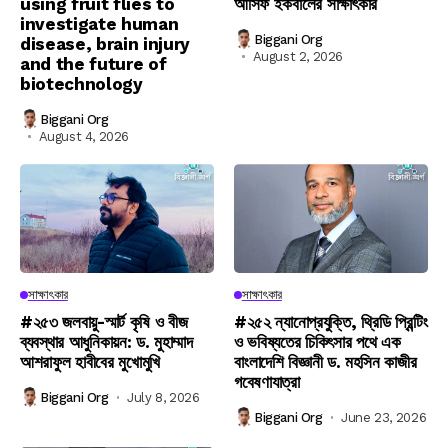
using fruit flies to
আসিফ ইকবালের সাক্ষাৎকার
investigate human
Biggani Org
disease, brain injury
August 2, 2026
and the future of
biotechnology
Biggani Org
August 4, 2026
সাক্ষাৎকার
সাক্ষাৎকার
#২৫৩ জলবায়ু-স্মার্ট কৃষি ও বীজ
#২৫২ ন্যানোপ্রযুক্তি, থ্রিডি প্রিন্টিং
ব্যবস্থার আধুনিকায়ন: ড. মুহাম্মাদ
ও ভবিষ্যতের চিকিৎসার পথে এক
আশরাফুল হাবীবের মুখোমুখি
বাংলাদেশি বিজ্ঞানী ড. মহসিন কাজীর
গবেষণাযাত্রা
Biggani Org
July 8, 2026
Biggani Org
June 23, 2026