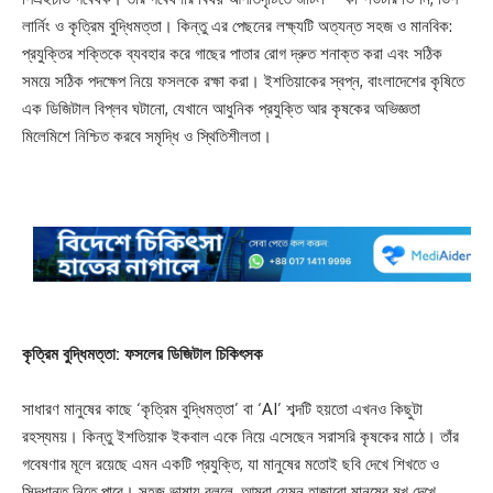
লার্নিং ও কৃত্রিম বুদ্ধিমত্তা। কিন্তু এর পেছনের লক্ষ্যটি অত্যন্ত সহজ ও মানবিক:
প্রযুক্তির শক্তিকে ব্যবহার করে গাছের পাতার রোগ দ্রুত শনাক্ত করা এবং সঠিক
সময়ে সঠিক পদক্ষেপ নিয়ে ফসলকে রক্ষা করা। ইশতিয়াকের স্বপ্ন, বাংলাদেশের কৃষিতে
এক ডিজিটাল বিপ্লব ঘটানো, যেখানে আধুনিক প্রযুক্তি আর কৃষকের অভিজ্ঞতা
মিলেমিশে নিশ্চিত করবে সমৃদ্ধি ও স্থিতিশীলতা।
কৃত্রিম বুদ্ধিমত্তা: ফসলের ডিজিটাল চিকিৎসক
সাধারণ মানুষের কাছে ‘কৃত্রিম বুদ্ধিমত্তা’ বা ‘AI’ শব্দটি হয়তো এখনও কিছুটা
রহস্যময়। কিন্তু ইশতিয়াক ইকবাল একে নিয়ে এসেছেন সরাসরি কৃষকের মাঠে। তাঁর
গবেষণার মূলে রয়েছে এমন একটি প্রযুক্তি, যা মানুষের মতোই ছবি দেখে শিখতে ও
সিদ্ধান্ত নিতে পারে। সহজ ভাষায় বললে, আমরা যেমন হাজারো মানুষের মুখ দেখে