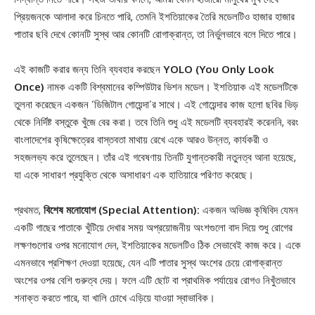
প্রিয়জনকে আলাদা করে চিনতে পারি, তেমনি ইশতিয়াকের তৈরি মডেলটিও হাজার হাজার
পাতার ছবি দেখে কোনটি সুস্থ আর কোনটি রোগাক্রান্ত, তা নির্ভুলভাবে বলে দিতে পারে।
এই কাজটি করার জন্য তিনি ব্যবহার করছেন
YOLO (You Only Look
Once)
নামক একটি বিশ্বমানের কম্পিউটার ভিশন মডেল। ইশতিয়াক এই মডেলটিকে
তুলনা করেছেন একজন ‘ডিজিটাল গোয়েন্দা’র সাথে। এই গোয়েন্দার কাজ হলো ছবির ভিড়
থেকে নির্দিষ্ট বস্তুকে খুঁজে বের করা। তবে তিনি শুধু এই মডেলটি ব্যবহারই করেননি, বরং
বাংলাদেশের কৃষিক্ষেত্রের বাস্তবতা মাথায় রেখে একে আরও উন্নত, কার্যকরী ও
সহজলভ্য করে তুলেছেন। তাঁর এই গবেষণায় তিনটি যুগান্তকারী নতুনত্ব আনা হয়েছে,
যা একে সাধারণ প্রযুক্তি থেকে অসাধারণ এক হাতিয়ারে পরিণত করেছে।
প্রথমত,
বিশেষ মনোযোগ (Special Attention):
একজন অভিজ্ঞ কৃষিবিদ যেমন
একটি গাছের পাতাকে খুঁটিয়ে দেখার সময় অপ্রয়োজনীয় অংশগুলো বাদ দিয়ে শুধু রোগের
লক্ষণগুলোর ওপর মনোযোগ দেন, ইশতিয়াকের মডেলটিও ঠিক সেভাবেই কাজ করে। একে
এমনভাবে প্রশিক্ষণ দেওয়া হয়েছে, যেন এটি পাতার সুস্থ অংশের চেয়ে রোগাক্রান্ত
অংশের ওপর বেশি গুরুত্ব দেয়। ফলে এটি ছোট বা প্রাথমিক পর্যায়ের রোগও নিখুঁতভাবে
শনাক্ত করতে পারে, যা খালি চোখে এড়িয়ে যাওয়া স্বাভাবিক।