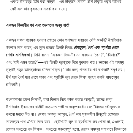
একটি মানচিত্র তৈরি করা সম্ভব। এর মাধ্যমে কোনো রোগ ছড়িয়ে পড়ার আগেই
সেই এলাকার কৃষকদের সতর্ক করা যাবে।
একজন বিজ্ঞানীর পথ এবং তরুণদের জন্য বার্তা
একজন সফল গবেষক হওয়ার পেছনে কোন গুণগুলো সবচেয়ে বেশি জরুরি? ইশতিয়াক
ইকবাল মনে করেন, এর মূলে রয়েছে তিনটি বিষয়:
কৌতূহল, ধৈর্য এবং ব্যর্থতা থেকে
শেখার মানসিকতা
। তিনি বলেন, “একজন বিজ্ঞানীর মন সবসময় ‘কেন?’, ‘কীভাবে?’
এবং ‘যদি এমন হতো?’—এই তিনটি প্রশ্নকে ঘিরে ঘুরপাক খায়। জ্ঞানের এই অদম্য
তৃষ্ণাই নতুন আবিষ্কারের চালিকাশক্তি।” তাঁর মতে, গবেষণার পথ কখনোই মসৃণ নয়।
দীর্ঘ পথে ধৈর্য ধরে লেগে থাকা এবং প্রতিটি ভুল থেকে শিক্ষা গ্রহণ করাই সাফল্যের
চাবিকাঠি।
বাংলাদেশের তরুণ শিক্ষার্থী, যারা বিজ্ঞান নিয়ে কাজ করতে আগ্রহী, তাদের জন্য
ইশতিয়াক ইকবালের বার্তাটি অত্যন্ত স্পষ্ট ও অনুপ্রেরণাদায়ক: “নিজের কৌতূহলকে
কখনো মরতে দিও না। শেখার অদম্য আগ্রহ, ধৈর্য আর সৃজনশীল চিন্তাই তোমাকে
সাফল্যের পথে এগিয়ে নিয়ে যাবে। ছোটখাটো ভুল বা ব্যর্থতাকে ভয় পেয়ো না, এগুলোই
তোমার সবচেয়ে বড় শিক্ষক। সবচেয়ে গুরুত্বপূর্ণ হলো, দেশের সমস্যা সমাধানে বিজ্ঞানকে