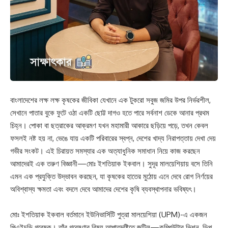
বাংলাদেশের লক্ষ লক্ষ কৃষকের জীবিকা যেখানে এক টুকরো সবুজ জমির উপর নির্ভরশীল,
সেখানে পাতার বুকে ফুটে ওঠা একটি ছোট্ট দাগও হতে পারে সর্বনাশ ডেকে আনার প্রথম
চিহ্ন। পোকা বা ছত্রাকের আক্রমণ যখন মহামারী আকারে ছড়িয়ে পড়ে, তখন কেবল
ফসলই নষ্ট হয় না, ভেঙে যায় একটি পরিবারের স্বপ্ন, দেশের খাদ্য নিরাপত্তায় দেখা দেয়
গভীর সংকট। এই চিরায়ত সমস্যার এক অত্যাধুনিক সমাধান নিয়ে কাজ করছেন
আমাদেরই এক তরুণ বিজ্ঞানী—মোঃ ইশতিয়াক ইকবাল। সুদূর মালয়েশিয়ায় বসে তিনি
এমন এক প্রযুক্তি উদ্ভাবন করছেন, যা কৃষকের হাতের মুঠোয় এনে দেবে রোগ নির্ণয়ের
অবিশ্বাস্য ক্ষমতা এবং বদলে দেবে আমাদের দেশের কৃষি ব্যবস্থাপনার ভবিষ্যৎ।
মোঃ ইশতিয়াক ইকবাল বর্তমানে ইউনিভার্সিটি পুত্রা মালয়েশিয়া (UPM)-এ একজন
পিএইচডি গবেষক। তাঁর গবেষণার বিষয় আপাতদৃষ্টিতে জটিল—কম্পিউটার ভিশন, ডিপ