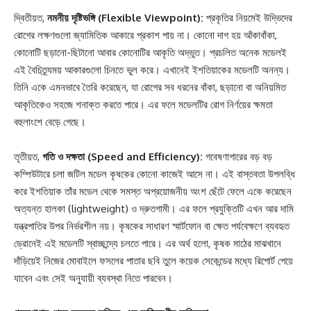
দ্বিতীয়ত,
নমনীয় দৃষ্টিভঙ্গি (Flexible Viewpoint):
প্রকৃতির নিয়মেই উদ্ভিদের
রোগের লক্ষণগুলো জ্যামিতিক আকারে প্রকাশ পায় না। কোনো দাগ হয় আঁকাবাঁকা,
কোনোটি ছড়ানো-ছিটানো আবার কোনোটির আকৃতি অদ্ভুত। প্রচলিত অনেক মডেলই
এই বৈচিত্র্যময় আকারগুলো চিনতে ভুল করে। এখানেই ইশতিয়াকের মডেলটি অনন্য।
তিনি একে এমনভাবে তৈরি করেছেন, যা রোগের সব ধরনের বাঁকা, ছড়ানো বা অনিয়মিত
আকৃতিকেও সহজে শনাক্ত করতে পারে। এর ফলে মডেলটির রোগ নির্ণয়ের ক্ষমতা
বহুলাংশে বেড়ে গেছে।
তৃতীয়ত,
গতি ও দক্ষতা (Speed and Efficiency):
গবেষণাগারের বড় বড়
কম্পিউটারে চলা জটিল মডেল কৃষকের কোনো কাজেই আসে না। এই বাস্তবতা উপলব্ধি
করে ইশতিয়াক তাঁর মডেল থেকে সমস্ত অপ্রয়োজনীয় অংশ ছেঁটে ফেলে একে করেছেন
অত্যন্ত হালকা (lightweight) ও দ্রুতগামী। এর ফলে প্রযুক্তিটি এখন আর দামি
যন্ত্রপাতির উপর নির্ভরশীল নয়। কৃষকের সাধারণ স্মার্টফোন বা ক্ষেত পর্যবেক্ষণে ব্যবহৃত
ড্রোনেই এই মডেলটি স্বাচ্ছন্দ্যে চলতে পারে। এর অর্থ হলো, কৃষক মাঠের মাঝখানে
দাঁড়িয়েই নিজের মোবাইলে ফসলের পাতার ছবি তুলে কয়েক সেকেন্ডের মধ্যে রিপোর্ট পেয়ে
যাবেন এবং সেই অনুযায়ী ব্যবস্থা নিতে পারবেন।