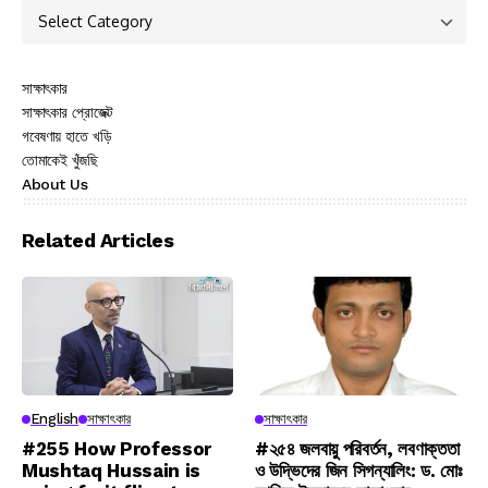
সাক্ষাৎকার
সাক্ষাৎকার প্রোজেক্ট
গবেষণায় হাতে খড়ি
তোমাকেই খুঁজছি
About Us
Related Articles
English
সাক্ষাৎকার
সাক্ষাৎকার
#255 How Professor
#২৫৪ জলবায়ু পরিবর্তন, লবণাক্ততা
Mushtaq Hussain is
ও উদ্ভিদের জিন সিগন্যালিং: ড. মোঃ