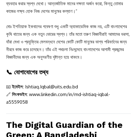
ব্যবহার করার স্বপ্ন দেখো। আন্তর্জাতিক মানের দক্ষতা অর্জন করো, কিন্তু তোমার
কাজের লক্ষ্য হোক নিজ দেশের মানুষের কল্যাণ।”
মোঃ ইশতিয়াক ইকবালের গবেষণা শুধু একটি অ্যাকাডেমিক কাজ নয়, এটি বাংলাদেশের
কৃষি খাতের জন্য এক নতুন ভোরের স্বপ্ন। তাঁর মতো তরুণ বিজ্ঞানীরাই আমাদের ভরসা,
যাঁরা মেধা ও প্রযুক্তির মেলবন্ধনে দেশের কোটি কোটি মানুষের ভাগ্য পরিবর্তনের জন্য
নীরবে কাজ করে চলেছেন। তাঁর এই পথচলা নিঃসন্দেহে বাংলাদেশের আগামী প্রজন্মের
বিজ্ঞানীদের জন্য এক অনুসরণীয় দৃষ্টান্ত হয়ে থাকবে।
📞
যোগাযোগের তথ্য
📧
ইমেইল:
Ishtiaq.Iqbal@uits.edu.bd
🔗
লিংকডইন:
www.linkedin.com/in/md-ishtiaq-iqbal-
a5559058
The Digital Guardian of the
Green: A Bangladeshi