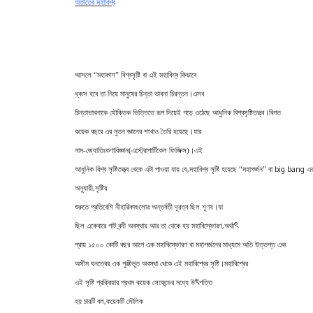
অতীতের মহাবিশ্ব
আসলে “মহাকাশ” বিশ্বসৃষ্টি বা এই মহাবিশ্ব কিভাবে
ধ্বংস হবে তা নিয়ে মানুষের চিন্তা ভাবনা চিরন্তন
।
এসব
চিন্তাভাবনাকে যৌক্তিক ভিত্তিতে রূপ দিয়েই গড়ে ওঠেছে আধুনিক বিশ্বসৃষ্টিতত্ত্ব
।
বিগত
কয়েক বছরে এর নুতন জ্ঞানের শাখাও তৈরি হয়েছে
।
যার
নাম-জ্যোতিঃকণাবিজ্ঞান(এস্ট্রোপার্টিকেল ফিজিক্স)
।
এই
,
big bang
আধুনিক বিশ্ব সৃষ্টিতত্ত্ব থেকে এটা পাওয়া যায় যে
মহাবিশ্ব সৃষ্টি হয়েছে “মহাগর্জন” বা
এর
,
অনুযায়ী
সৃষ্টির
শুরুতে প্রতিবেশি নীহারিকাগুলোর অন্তর্বতী দূরত্ব ছিল শূণয
।
যা
ৎ
,
ছিল একেবারে গাট বন্দী অবস্থায় আর তা থেকে হয় মহাবিস্ফোরণ
অর্থা
প্রায় ১৫০০ কোটি বছর আগে এক মহাবিস্ফোরণ বা মহাগর্জনের মাধ্যমে অতি উত্তপ্ত এবং
অসীম ঘনত্বের এক পুঞ্জীভূত অবস্থা থেকে এই মহাবিশ্বের সৃষ্টি
।
মহাবিশ্বের
ৎ
এই সৃষ্টি প্রক্রিয়ার প্রথম কয়েক সেকেন্ডের মধ্যে উ
পত্তি
,
হয় চারটি বল
কয়েকটি মৌলিক