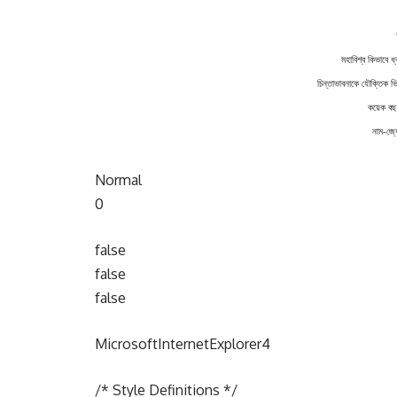
মহাবিশ্ব কিভাবে ধ
চিন্তাভাবনাকে যৌক্তিক ভি
কয়েক বছর
নাম-জ্যো
Normal
0
false
false
false
MicrosoftInternetExplorer4
/* Style Definitions */