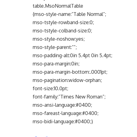
table.MsoNormalTable
{mso-style-name:”Table Normal”;
mso-tstyle-rowband-size:0;
mso-tstyle-colband-size:0;
mso-style-noshow:yes;
mso-style-parent:””;
mso-padding-alt:0in 5.4pt 0in 5.4pt;
mso-para-margin:0in;
mso-para-margin-bottom:.0001pt;
mso-pagination:widow-orphan;
font-size:10.0pt;
font-family:”Times New Roman”;
mso-ansi-language:#0400;
mso-fareast-language:#0400;
mso-bidi-language:#0400;}