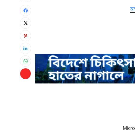
ম
Micro