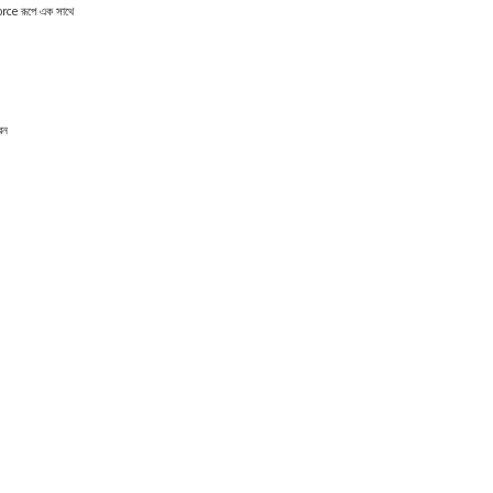
orce
রূপে এক সাথে
রন