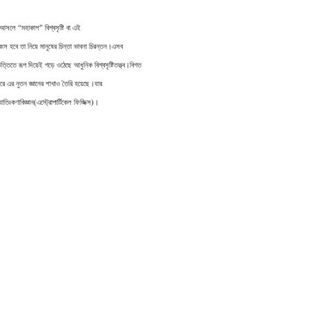
আসলে “মহাকাশ” বিশ্বসৃষ্টি বা এই
্বংস হবে তা নিয়ে মানুষের চিন্তা ভাবনা চিরন্তন
।
এসব
ত্তিতে রূপ দিয়েই গড়ে ওঠেছে আধুনিক বিশ্বসৃষ্টিতত্ত্ব
।
বিগত
ে এর নুতন জ্ঞানের শাখাও তৈরি হয়েছে
।
যার
তিঃকণাবিজ্ঞান(এস্ট্রোপার্টিকেল ফিজিক্স)
।