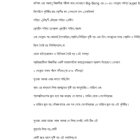
Big-Bang
super f
কণিকা এবং পরমাণু বিজ্ঞানীরা পরীক্ষা করে দেখেছেন
এর ১০-৪৩ সেকেন্ড পর্যন্ত
মিশেছিল পৃথিবীর চার শ্রেণীর বল
।
সেগুলো হল-১)অভিকর্ষ
ৎ
শক্তি ২)বিদু
চৌম্বক শক্তি ৩)ক্ষীণ
,
কেন্দ্রীন শক্তি ৪)প্রবল কেন্দ্রীন শক্তি
প্রথম
,
,
,
এক সেকেন্ড পর কোয়ার্ক
ইলেকট্রন
প্রোটন
নিউট্রন সৃষ্টি হয় এবং তিন সেকেন্ডের সময় প্রোটন ও নিউট্
,
মিলে তৈরি হয় নিউক্লিয়াস
যা
থেকে হাইড্রোজেন ও হিলিয়াম তৈরি হয়
।
এই সমস্ত
প্রক্রিয়াটিকে বিজ্ঞানীরা একটি মহাজাগতিক ক্যালেন্ডাররূপে প্রকাশ দিয়েছেন
।
যেখানে
ৎ
ৎ
১ সেকেন্ড সমান পাঁচশ ব
সর (বা ৪৭৫ ব
সর)!
,
সুতরাং আমরা এবার বলতে পারি
বিগ
ব্যাং এর মাধ্যমে বিশ্ব ব্রহ্মান্ডের সৃষ্টি হয় জানুয়ারির ১ তারিখে এবং
গ্যালাক্সিগুলোর জন্ম হতে শুরু করেছে মে মাসের ১ তারিখ থেকে
।
সেপ্টেম্বরের
৯ তারিখে জন্ম হয় সৌরজগতের এবং সব শেষে সেপ্টেম্বরের ১৪ তারিখে জন্ম হয় এই পৃথিবীর
।
সুতরাং বোঝা যাচ্ছে আজ আমরা যে বিশ্ব দেখছি সেটা ঠিক এই
,
মুহুর্তের বিশ্ব নয়
কোটি
,
কোটি বছর আগে সৃষ্টি হয় এই মহাবিশ্ব
যা