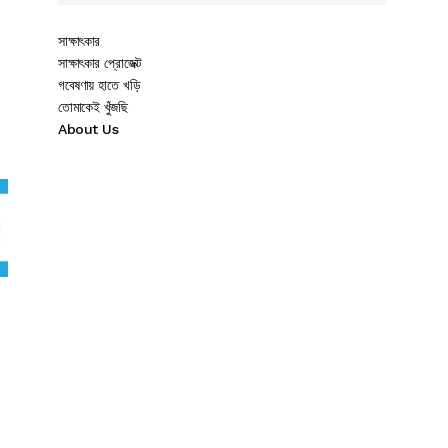
সাক্ষাৎকার
সাক্ষাৎকার প্রোজেক্ট
গবেষণায় হাতে খড়ি
তোমাকেই খুঁজছি
About Us