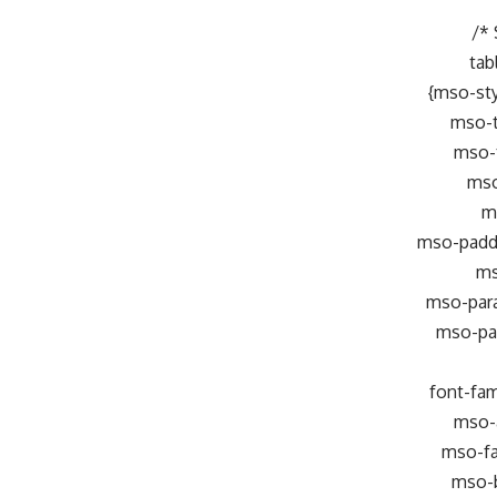
/* 
tab
{mso-sty
mso-t
mso-t
mso
ms
mso-paddin
ms
mso-para
mso-pa
font-fa
mso-
mso-fa
mso-b