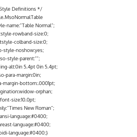
Style Definitions */
le.MsoNormalTable
le-name:”Table Normal”;
style-rowband-size:0;
style-colband-size:0;
-style-noshow:yes;
o-style-parent:””;
g-alt:0in 5.4pt 0in 5.4pt;
o-para-margin:0in;
-margin-bottom:.0001pt;
gination:widow-orphan;
font-size:10.0pt;
mily:”Times New Roman”;
ansi-language:#0400;
reast-language:#0400;
idi-language:#0400;}