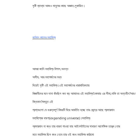
,
সৃষ্টি ব্যাখ্যা আজও মানুষের কাছে অজ্ঞাত
লুকায়িত
।
বর্তমান কালের মহাবিশ্ব
,
আমরা জানি মহাবিশ্ব বিশাল
অনন্ত
,
অসীম
আর মহাগর্জনের মধ্য
দিয়েই সৃষ্টি এই মহাবিশ্ব
।
এই মহাগর্জনের ধারাবাহিকতায়
?
,
?
বিজ্ঞানীদের মনে দানা বাঁধছিল কত বড় আমাদের এই মহাবিশ্ব
কোথায় এর সীমা
নাকি তা অন্তহীন
আর ম
?
বিদ্যমান
বস্তুত এই
প্রশ্নগুলো যে গুরুত্বপূর্ণ বিষয়টি ঘিরে আবর্তিত হচ্ছে তার কেন্দ্রে আছে প্রসারমান
expanding universe)
মহাবিশ্বের ধারণা(
।
মহাবিশ্ব
প্রসারমান না বদ্ধ তার ধারনা পাওয়া যায় আইনস্টাইনের সাধারণ আপেক্ষিক তত্ত্বে
।
তার
মতে মহাবিশ্ব ছিল বদ্ধ
।
তবে তার ওই বদ্ধ মহাবিশ্ব কাঠামো