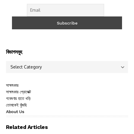
বিভাগসমুহ
সাক্ষাৎকার
সাক্ষাৎকার প্রোজেক্ট
গবেষণায় হাতে খড়ি
তোমাকেই খুঁজছি
About Us
Related Articles