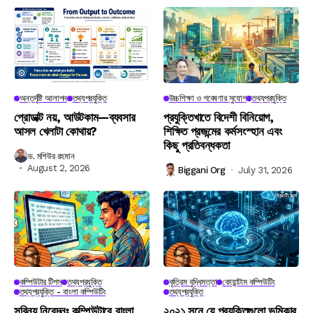
অন্তর্দৃষ্টি আলাপন
তথ্যপ্রযুক্তি
উচ্চশিক্ষা ও গবেষণার সুযোগ
তথ্যপ্রযুক্তি
প্রোডাক্ট নয়, আউটকাম—ব্যবসার
প্রযুক্তিখাতে বিদেশী বিনিয়োগ,
আসল খেলাটা কোথায়?
শিক্ষিত প্রজন্মের কর্মসংস্হান এবং
কিছু প্রতিবন্ধকতা
ড. মশিউর রহমান
August 2, 2026
Biggani Org
July 31, 2026
কম্পিউটার টিপস
তথ্যপ্রযুক্তি
কৃত্রিম বুদ্ধিমত্তা
কোয়ান্টাম কম্পিউটিং
তথ্যপ্রযুক্তি - বাংলা কম্পিউটিং
তথ্যপ্রযুক্তি
সবিনয় নিবেদনঃ কম্পিউটারে বাংলা
২০২১ সনে যে প্রযুক্তিগুলো ভূমিকার