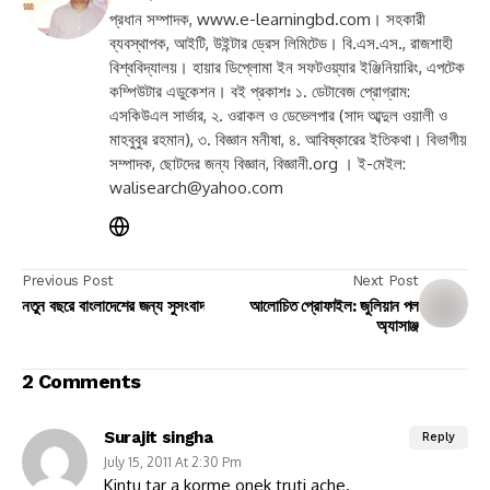
প্রধান সম্পাদক, www.e-learningbd.com। সহকারী
ব্যবস্থাপক, আইটি, উইন্টার ড্রেস লিমিটেড। বি.এস.এস., রাজশাহী
বিশ্ববিদ্যালয়। হায়ার ডিপ্লোমা ইন সফটওয়্যার ইঞ্জিনিয়ারিং, এপটেক
কম্পিউটার এডুকেশন। বই প্রকাশঃ ১. ডেটাবেজ প্রোগ্রাম:
এসকিউএল সার্ভার, ২. ওরাকল ও ডেভেলপার (সাদ আব্দুল ওয়ালী ও
মাহবুবুর রহমান), ৩. বিজ্ঞান মনীষা, ৪. আবিষ্কারের ইতিকথা। বিভাগীয়
সম্পাদক, ছোটদের জন্য বিজ্ঞান, বিজ্ঞানী.org । ই-মেইল:
walisearch@yahoo.com
Previous Post
Next Post
নতুন বছরে বাংলাদেশের জন্য সুসংবাদ
আলোচিত প্রোফাইল: জুলিয়ান পল
অ্যাসাঞ্জ
2 Comments
Surajit singha
Reply
July 15, 2011 At 2:30 Pm
Kintu tar a korme onek truti ache.