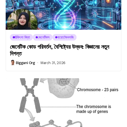
চিকিৎসা বিদ্যা
জেনেটিকস
বায়োটেকনলজি
জেনেটিক কোড পরিবর্তন, বৈশিষ্ট্যের উদ্ভব: বিজ্ঞানের নতুন
দিগন্ত
Biggani Org
March 31, 2026