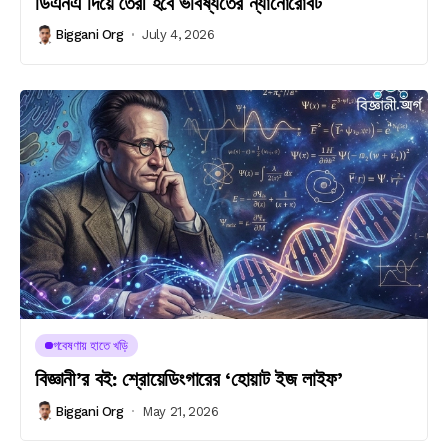
ডিএনএ দিয়ে তৈরী হবে ভবিষ্যতের ন্যানোরোবট
Biggani Org
July 4, 2026
গবেষণায় হাতে খড়ি
বিজ্ঞানী’র বই: শ্রোয়েডিংগারের ‘হোয়াট ইজ লাইফ’
Biggani Org
May 21, 2026