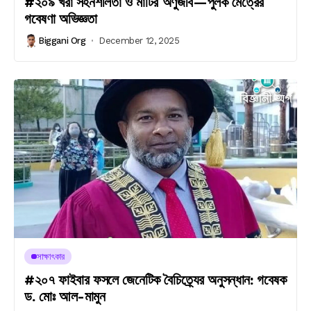
#২০৯ খরা সহনশীলতা ও মাটির অণুজীব—পুলক মৈত্রের
গবেষণা অভিজ্ঞতা
Biggani Org
December 12, 2025
সাক্ষাৎকার
#২০৭ ফাইবার ফসলে জেনেটিক বৈচিত্র্যের অনুসন্ধান: গবেষক
ড. মোঃ আল-মামুন