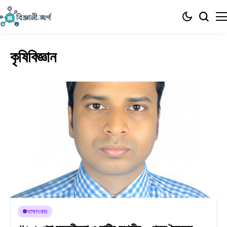
কৃষিবিজ্ঞান
সাক্ষাৎকার